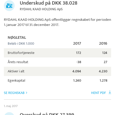
Underskud på DKK 38.028
RYDAHL KAAD HOLDING ApS
RYDAHL KAAD HOLDING ApS
offentliggør regnskabet for perioden
1. januar 2017 til 31. december 2017.
NØGLETAL
2017
2016
Beløb i DKK 1.000
Bruttofortjeneste
172
124
Årets resultat
-38
27
Aktiver i alt
4.094
4.230
Egenkapital
1.240
1.278
SE REGNSKAB
HENT PDF
1. maj 2017