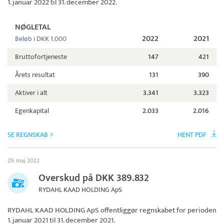
1. januar 2022 til 31. december 2022.
NØGLETAL
2022
2021
Beløb i DKK 1.000
Bruttofortjeneste
147
421
Årets resultat
131
390
Aktiver i alt
3.341
3.323
Egenkapital
2.033
2.016
SE REGNSKAB
HENT PDF
29. maj 2022
Overskud på DKK 389.832
RYDAHL KAAD HOLDING ApS
RYDAHL KAAD HOLDING ApS
offentliggør regnskabet for perioden
1. januar 2021 til 31. december 2021.