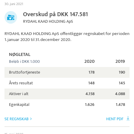
30. juni 2021
Overskud på DKK 147.581
RYDAHL KAAD HOLDING ApS
RYDAHL KAAD HOLDING ApS
offentliggør regnskabet for perioden
1. januar 2020 til 31. december 2020.
NØGLETAL
2020
2019
Beløb i DKK 1.000
Bruttofortjeneste
178
190
Årets resultat
148
145
Aktiver i alt
4.158
4.088
Egenkapital
1.626
1.478
SE REGNSKAB
HENT PDF