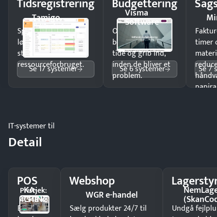
Tidsregistrering
Budgettering
Sags
Visma
Tamigo
Mi
Software
Spar tid på
Opdag
Faktur
lønberegning og få
budgetafvigelser i
timer 
styr på
tide og grib ind,
materi
ressourceforbruget.
inden de bliver et
reduc
Se 17 systemer
Se 6 systemer
Se 7 
problem.
håndv
papira
IT-systemer til
Detail
POS
Webshop
Lagersty
KA-
NemLag
Pristjek:
WGR e-handel
CHING
(SkanCo
4.548 kr
Ekspedér
Sælg produkter 24/7 til
Undgå fejlplu