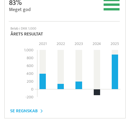
83%
Meget god
Beløb i DKK 1.000
ÅRETS RESULTAT
2021
2022
2023
2024
2025
1.000
800
600
400
200
0
-200
SE REGNSKAB
Pristjek:
7.440 kr
Se priseksempel
Intempus
Tidsregistrering