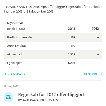
RYDAHL KAAD HOLDING ApS
offentliggør regnskabet for perioden
1. januar 2013 til 31. december 2013.
NØGLETAL
2013
2012
Beløb i 1.000
Bruttofortjeneste
189
–
Årets resultat
110
–
Aktiver i alt
4.327
–
Egenkapital
1.036
–
SE REGNSKAB
HENT PDF
29. maj 2013
Regnskab for 2012 offentliggjort
RYDAHL KAAD HOLDING ApS