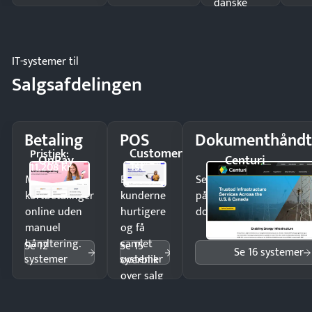
danske
regler.
IT-systemer til
Salgsafdelingen
Betaling
POS
Dokumenthåndt
Customer
Pristjek:
OnPay
Centuri
1st
11.208 kr
Modtag
Ekspedér
Send kontrakter til unde
kortbetalinger
kunderne
på minutter og mist ing
online uden
hurtigere
dokumenter.
manuel
og få
håndtering.
samlet
Se 12
Se 15
Se 16 systemer
systemer
systemer
overblik
over salg
og lager.