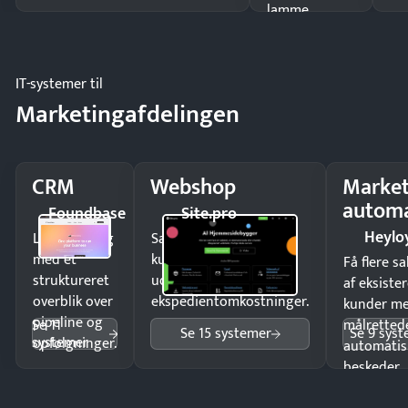
lamme
driften.
IT-systemer til
Marketingafdelingen
CRM
Webshop
Market
automa
Foundbase
Site.pro
Heylo
Luk flere salg
Sælg produkter 24/7 til
med et
kunder i hele landet
Få flere s
struktureret
uden
af eksiste
overblik over
ekspedientomkostninger.
kunder m
pipeline og
Se 11
målrettede
Se 15 systemer
Se 9 sys
systemer
opfølgninger.
automatis
beskeder.