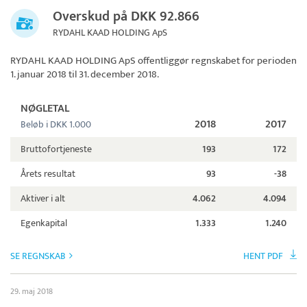
Overskud på DKK 92.866
RYDAHL KAAD HOLDING ApS
RYDAHL KAAD HOLDING ApS
offentliggør regnskabet for perioden
1. januar 2018 til 31. december 2018.
NØGLETAL
2018
2017
Beløb i DKK 1.000
Bruttofortjeneste
193
172
Årets resultat
93
-38
Aktiver i alt
4.062
4.094
Egenkapital
1.333
1.240
SE REGNSKAB
HENT PDF
29. maj 2018