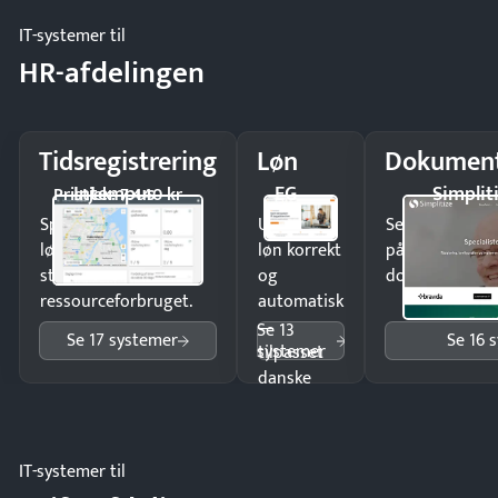
IT-systemer til
HR-afdelingen
Tidsregistrering
Løn
Dokument
Intempus
EG
Simplit
Pristjek: 7.440 kr
Spar tid på
Udbetal
Send kontrakter
lønberegning og få
løn korrekt
på minutter o
styr på
og
dokumenter.
ressourceforbruget.
automatisk
—
Se 13
Se 17 systemer
Se 16 
systemer
tilpasset
danske
regler.
IT-systemer til