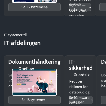
Se 5
digitalt —
Se 16 systemer
systemer
uden print,
scanning
eller fysisk
møde.
IT-systemer til
IT-afdelingen
Dokumenthåndtering
IT-
D
sikkerhed
Oneflow
Guardsix
Send kontrakter til underskrift
Do
på minutter og mist ingen
ov
Reducer
dokumenter.
bø
risikoen for
databrud og
Se 10
ransomware,
Se 16 systemer
systemer
der kan