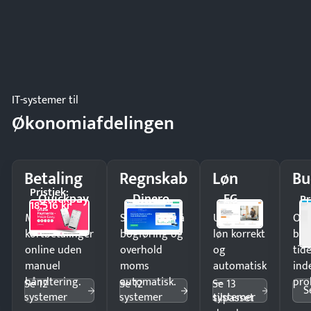
IT-systemer til
Økonomiafdelingen
Betaling
Regnskab
Løn
Bu
Pristjek:
Quickpay
Dinero
EG
Pr
18.516 kr
Modtag
Spar timer på
Udbetal
Op
kortbetalinger
bogføring og
løn korrekt
bud
online uden
overhold
og
tide
manuel
moms
automatisk
ind
håndtering.
automatisk.
—
pro
Se 12
Se 12
Se 13
S
systemer
systemer
systemer
tilpasset