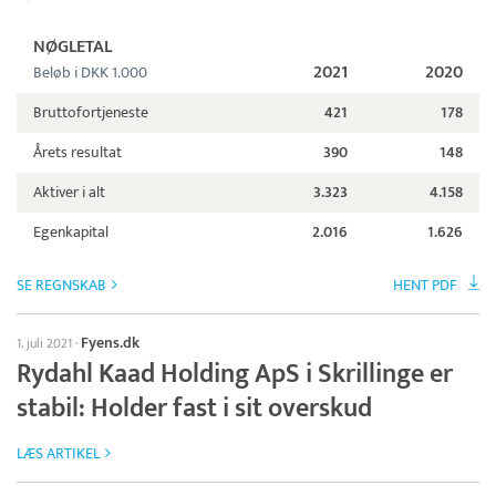
NØGLETAL
2021
2020
Beløb i DKK 1.000
Bruttofortjeneste
421
178
Årets resultat
390
148
Aktiver i alt
3.323
4.158
Egenkapital
2.016
1.626
SE REGNSKAB
HENT PDF
Fyens.dk
1. juli 2021
·
Rydahl Kaad Holding ApS i Skrillinge er
stabil: Holder fast i sit overskud
LÆS ARTIKEL