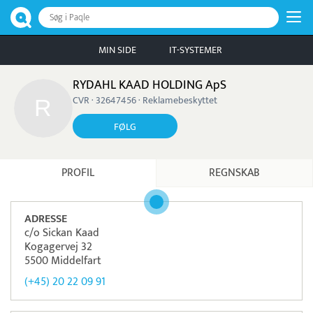
Søg i Paqle
MIN SIDE
IT-SYSTEMER
RYDAHL KAAD HOLDING ApS
CVR · 32647456 · Reklamebeskyttet
FØLG
PROFIL
REGNSKAB
ADRESSE
c/o Sickan Kaad
Kogagervej 32
5500 Middelfart
(+45) 20 22 09 91