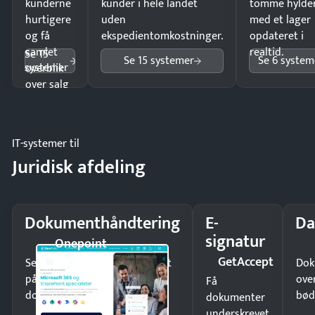
kunderne
kunder i hele landet
tomme hylde
hurtigere
uden
med et lager
og få
ekspedientomkostninger.
opdateret i
samlet
realtid.
Se 15
Se 15 systemer
Se 6 system
systemer
overblik
over salg
og lager.
IT-systemer til
Juridisk afdeling
Dokumenthåndtering
E-
Da
signatur
Onepoint
GetAccept
Send kontrakter til underskrift
Dok
på minutter og mist ingen
ove
Få
dokumenter.
bød
dokumenter
underskrevet