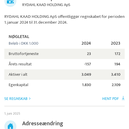
RYDAHL KAAD HOLDING ApS
RYDAHL KAAD HOLDING ApS
offentliggør regnskabet for perioden
1. januar 2024 til 31. december 2024.
NØGLETAL
2024
2023
Beløb i DKK 1.000
Bruttofortjeneste
23
172
Årets resultat
-157
194
Aktiver i alt
3.049
3.410
Egenkapital
1.830
2.109
SE REGNSKAB
HENT PDF
1. juni 2025
Adresseændring