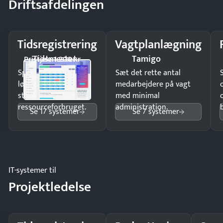
Driftsafdelingen
Tidsregistrering
Vagtplanlægning
Tidsmester
Tamigo
Pristjek: 1.200 kr
Spar tid på
Sæt det rette antal
lønberegning og få
medarbejdere på vagt
styr på
med minimal
ressourceforbruget.
administration.
Se 17 systemer
Se 7 systemer
IT-systemer til
Projektledelse