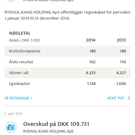
RYDAHL KAAD HOLDING ApS
offentliggør regnskabet for perioden
1. januar 2014 til 31. december 2014.
NØGLETAL
2014
2013
Beløb i DKK 1.000
Bruttofortjeneste
189
189
Årets resultat
102
110
Aktiver i alt
4.325
4.327
Egenkapital
1.138
1.036
SE REGNSKAB
HENT PDF
5. april 2014
Overskud på DKK 109.731
RYDAHL KAAD HOLDING ApS