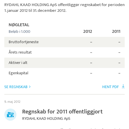
RYDAHL KAAD HOLDING ApS
offentliggør regnskabet for perioden
1. januar 2012 til 31. december 2012.
NØGLETAL
2012
2011
Beløb i 1.000
Bruttofortjeneste
–
–
Årets resultat
–
–
Aktiver i alt
–
–
Egenkapital
–
–
SE REGNSKAB
HENT PDF
9. maj 2012
Regnskab for 2011 offentliggjort
RYDAHL KAAD HOLDING ApS