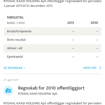
RYDAHL KAAD HOLDING ApS
offentliggør regnskabet for perioden
1. januar 2011 til 31. december 2011.
NØGLETAL
2011
2010
Beløb i 1.000
Bruttofortjeneste
–
–
Årets resultat
–
–
Aktiver i alt
–
–
Egenkapital
–
–
SE REGNSKAB
HENT PDF
27. april 2011
Regnskab for 2010 offentliggjort
RYDAHL KAAD HOLDING ApS
RYDAHL KAAD HOLDING ApS
offentliggør regnskabet for perioden