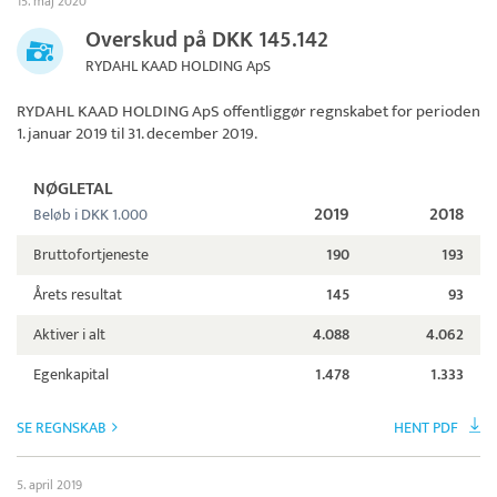
15. maj 2020
Overskud på DKK 145.142
RYDAHL KAAD HOLDING ApS
RYDAHL KAAD HOLDING ApS
offentliggør regnskabet for perioden
1. januar 2019 til 31. december 2019.
NØGLETAL
2019
2018
Beløb i DKK 1.000
Bruttofortjeneste
190
193
Årets resultat
145
93
Aktiver i alt
4.088
4.062
Egenkapital
1.478
1.333
SE REGNSKAB
HENT PDF
5. april 2019