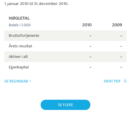
1. januar 2010 til 31. december 2010.
NØGLETAL
2010
2009
Beløb i 1.000
Bruttofortjeneste
–
–
Årets resultat
–
–
Aktiver i alt
–
–
Egenkapital
–
–
SE REGNSKAB
HENT PDF
SE FLERE