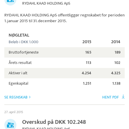
RYDAHL KAAD HOLDING ApS
RYDAHL KAAD HOLDING ApS
offentliggør regnskabet for perioden
1. januar 2015 til 31. december 2015.
NØGLETAL
2015
2014
Beløb i DKK 1.000
Bruttofortjeneste
165
189
Årets resultat
113
102
Aktiver i alt
4.254
4.325
Egenkapital
1.251
1.138
SE REGNSKAB
HENT PDF
27. april 2015
Overskud på DKK 102.248
RYDAHL KAAD HOLDING ApS