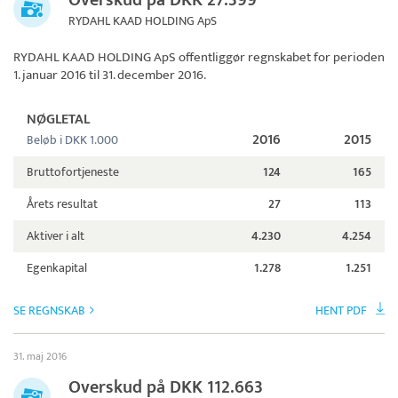
Overskud på DKK 27.399
RYDAHL KAAD HOLDING ApS
RYDAHL KAAD HOLDING ApS
offentliggør regnskabet for perioden
1. januar 2016 til 31. december 2016.
NØGLETAL
2016
2015
Beløb i DKK 1.000
Bruttofortjeneste
124
165
Årets resultat
27
113
Aktiver i alt
4.230
4.254
Egenkapital
1.278
1.251
SE REGNSKAB
HENT PDF
31. maj 2016
Overskud på DKK 112.663