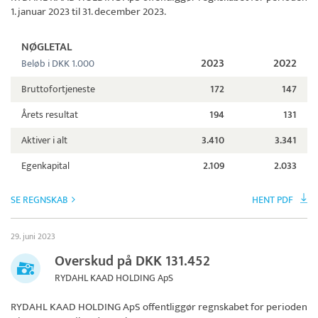
1. januar 2023 til 31. december 2023.
NØGLETAL
2023
2022
Beløb i DKK 1.000
Bruttofortjeneste
172
147
Årets resultat
194
131
Aktiver i alt
3.410
3.341
Egenkapital
2.109
2.033
SE REGNSKAB
HENT PDF
29. juni 2023
Overskud på DKK 131.452
RYDAHL KAAD HOLDING ApS
RYDAHL KAAD HOLDING ApS
offentliggør regnskabet for perioden