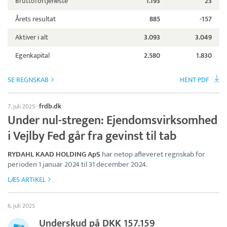
Bruttofortjeneste
1.193
23
Årets resultat
885
-157
Aktiver i alt
3.093
3.049
Egenkapital
2.580
1.830
SE REGNSKAB
HENT PDF
frdb.dk
7. juli 2025
·
Under nul-stregen: Ejendomsvirksomhed
i Vejlby Fed går fra gevinst til tab
RYDAHL KAAD HOLDING ApS
har netop afleveret regnskab for
perioden 1 januar 2024 til 31 december 2024.
LÆS ARTIKEL
6. juli 2025
Underskud på DKK 157.159