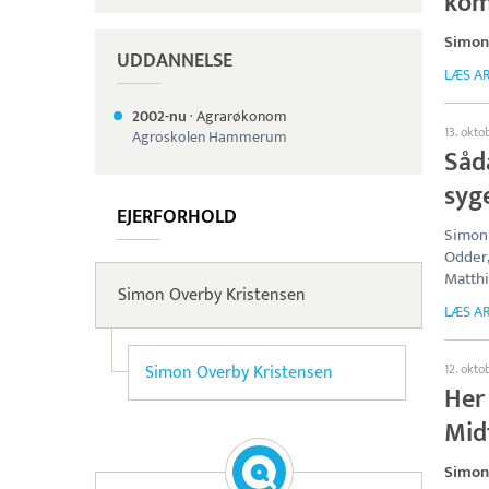
kom
Simon
UDDANNELSE
LÆS AR
2002-nu
·
Agrarøkonom
13. okto
Agroskolen Hammerum
Såd
syg
EJERFORHOLD
Simon 
Odder
Matthi
Simon Overby Kristensen
LÆS AR
Simon Overby Kristensen
12. okto
Her 
Mid
Simon