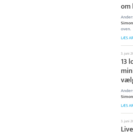
om 
Anders
Simon
oven.
LÆS AR
3. juni 
13 l
min
væl
Anders
Simon
LÆS AR
3. juni 
Live