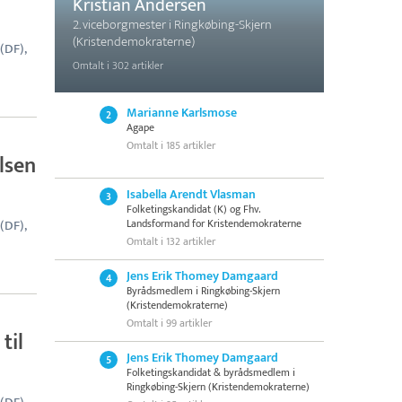
Kristian Andersen
2. viceborgmester i Ringkøbing-Skjern
(Kristendemokraterne)
(DF),
Omtalt i 302 artikler
Marianne Karlsmose
2
Agape
Omtalt i 185 artikler
lsen
Isabella Arendt Vlasman
3
Folketingskandidat (K) og Fhv.
(DF),
Landsformand for Kristendemokraterne
Omtalt i 132 artikler
Jens Erik Thomey Damgaard
4
Byrådsmedlem i Ringkøbing-Skjern
(Kristendemokraterne)
Omtalt i 99 artikler
til
Jens Erik Thomey Damgaard
5
Folketingskandidat & byrådsmedlem i
Ringkøbing-Skjern (Kristendemokraterne)