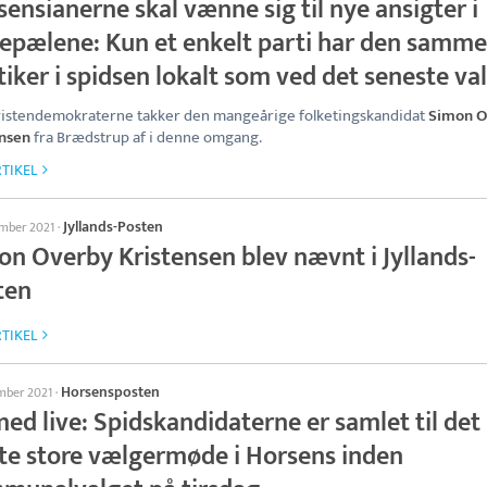
ensianerne skal vænne sig til nye ansigter i
tepælene: Kun et enkelt parti har den samme
tiker i spidsen lokalt som ved det seneste va
istendemokraterne takker den mangeårige folketingskandidat
Simon O
ensen
fra Brædstrup af i denne omgang.
TIKEL
Jyllands-Posten
ember 2021
·
on Overby Kristensen blev nævnt i Jyllands-
ten
TIKEL
Horsensposten
ember 2021
·
ed live: Spidskandidaterne er samlet til det
ste store vælgermøde i Horsens inden