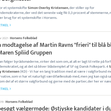
or et systemskifte
Simon Overby Kristensen
, der stiller op for
ndemokraterne, der ved det seneste valg fik 0,3 procent af stemmerne, 
 er brug for et systemskifte i Horsens.
TIKEL
Horsens Folkeblad
ar 2021
·
modtagelse af Martin Ravns "frieri" til blå b
Maren Spliid Gruppen
n følger byrådsmøderne, virker det som om, at alt er lagt til rette på for
demokratiet, og at det så bliver blåstemplet af SF og Dansk Folkeparti. 4
y Kristensen
(KD) - Vi har en lang tradition med at være i valgforbund 
vative, som vi har et naturligt værdifællesskab med, men jeg kan også s
som del af et større valgforbund og gerne med de partier, der her er næv
TIKEL
Horsens Folkeblad
2019
·
besøgt vælgermøde: Østjyske kandidater i du