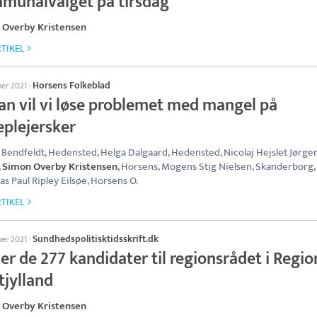
munalvalget på tirsdag
 Overby Kristensen
TIKEL
Horsens Folkeblad
ber 2021
·
an vil vi løse problemet med mangel på
eplejersker
Bendfeldt, Hedensted, Helga Dalgaard, Hedensted, Nicolaj Hejslet Jørge
,
Simon Overby Kristensen
, Horsens, Mogens Stig Nielsen, Skanderborg,
as Paul Ripley Eilsøe, Horsens O.
TIKEL
Sundhedspolitisktidsskrift.dk
ber 2021
·
er de 277 kandidater til regionsrådet i Regio
tjylland
 Overby Kristensen