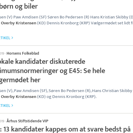
børn og biler
en (V) Paw Amdisen (SF) Søren Bo Pedersen (R) Hans Kristian Skibby (
 Overby Kristensen
(KD) Dennis Kronborg (KRP) Vælgermødet set lidt f
TIKEL
Horsens Folkeblad
2019
·
okale kandidater diskuterede
imumsnormeringer og E45: Se hele
germødet her
en (V), Paw Amdisen (SF), Søren Bo Pedersen (R), Hans Christian Skibby 
 Overby Kristensen
(KD) og Dennis Kronborg (KRP).
TIKEL
Århus Stiftstidende VIP
2019
·
: 13 kandidater kappes om at svare bedst på