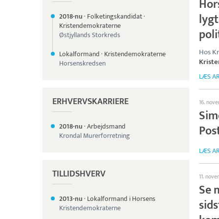
Hors
lyg
2018-nu
·
Folketingskandidat
·
Kristendemokraterne
poli
Østjyllands Storkreds
Hos Kr
Lokalformand
·
Kristendemokraterne
Krist
Horsenskredsen
LÆS AR
ERHVERVSKARRIERE
16. nov
Sim
2018-nu
·
Arbejdsmand
Pos
Krondal Murerforretning
LÆS AR
TILLIDSHVERV
11. nov
Se m
2013-nu
·
Lokalformand i Horsens
sid
Kristendemokraterne