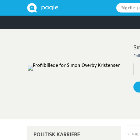
Søg efter 
Si
Fol
POLITISK KARRIERE
16. augu