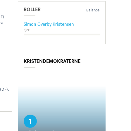
ROLLER
Balance
DF)
ra
Simon Overby Kristensen
Ejer
KRISTENDEMOKRATERNE
(DF),
1