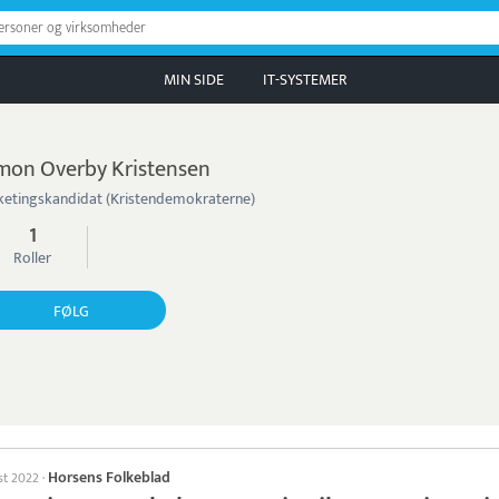
personer og virksomheder
MIN SIDE
IT-SYSTEMER
mon Overby Kristensen
ketingskandidat (Kristendemokraterne)
1
Roller
FØLG
Horsens Folkeblad
st 2022
·