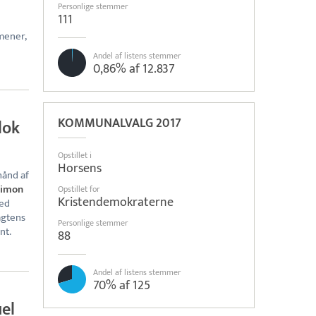
Personlige stemmer
111
mener,
Andel af listens stemmer
0,86% af 12.837
KOMMUNALVALG 2017
lok
Opstillet i
Horsens
hånd af
Simon
Opstillet for
Kristendemokraterne
med
agtens
Personlige stemmer
nt.
88
Andel af listens stemmer
70% af 125
el