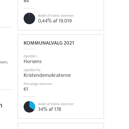
84
Andel af listens stemmer
0,44% af 19.019
KOMMUNALVALG 2021
Opstillet i
Horsens
nsen,
Opstillet for
Kristendemokraterne
Personlige stemmer
61
n
Andel af listens stemmer
34% af 178