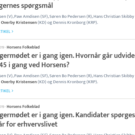
gernes spørgsmål
en (V), Paw Amdisen (SF), Søren Bo Pedersen (R), Hans Christian Skibby 
 Overby Kristensen
(KD) og Dennis Kronborg (KRP).
TIKEL
Horsens Folkeblad
2019
·
germødet er i gang igen. Hvornår går udvide
E45 i gang ved Horsens?
en (V), Paw Amdisen (SF), Søren Bo Pedersen (R), Hans Christian Skibby 
 Overby Kristensen
(KD) og Dennis Kronborg (KRP).
TIKEL
Horsens Folkeblad
2019
·
germødet er i gang igen. Kandidater spørges 
år for erhvervslivet