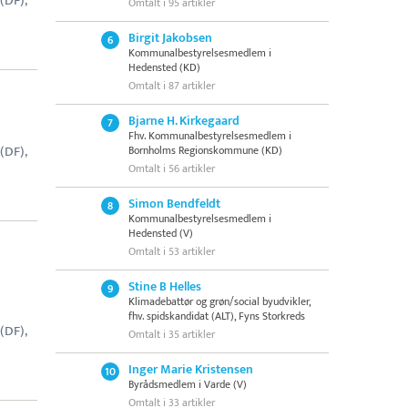
(DF),
Omtalt i 95 artikler
Birgit Jakobsen
6
Kommunalbestyrelsesmedlem i
Hedensted (KD)
Omtalt i 87 artikler
Bjarne H. Kirkegaard
7
Fhv. Kommunalbestyrelsesmedlem i
(DF),
Bornholms Regionskommune (KD)
Omtalt i 56 artikler
Simon Bendfeldt
8
Kommunalbestyrelsesmedlem i
Hedensted (V)
Omtalt i 53 artikler
Stine B Helles
9
Klimadebattør og grøn/social byudvikler,
fhv. spidskandidat (ALT), Fyns Storkreds
(DF),
Omtalt i 35 artikler
Inger Marie Kristensen
10
Byrådsmedlem i Varde (V)
Omtalt i 33 artikler