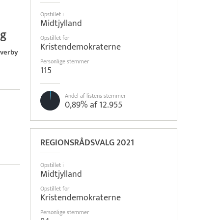
Opstillet i
Midtjylland
lg
Opstillet for
Kristendemokraterne
verby
Personlige stemmer
115
Andel af listens stemmer
0,89% af 12.955
REGIONSRÅDSVALG 2021
Opstillet i
Midtjylland
Opstillet for
Kristendemokraterne
Personlige stemmer