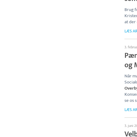
Brug f
Kriste
at der
LÆS AR
3. febru
Pæn 
og 
Når ma
Social
Overb
Konser
se os 
LÆS AR
3. juni 
Vel