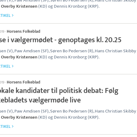
en (V), Paw Amdisen (SF), Søren Bo Pedersen (R), Hans Christian Skibby 
 Overby Kristensen
(KD) og Dennis Kronborg (KRP).
TIKEL
Horsens Folkeblad
2019
·
se i vælgermødet - genoptages kl. 20.25
en (V), Paw Amdisen (SF), Søren Bo Pedersen (R), Hans Christian Skibby 
 Overby Kristensen
(KD) og Dennis Kronborg (KRP).
TIKEL
Horsens Folkeblad
2019
·
okale kandidater til politisk debat: Følg
kebladets vælgermøde live
en (V), Paw Amdisen (SF), Søren Bo Pedersen (R), Hans Christian Skibby 
 Overby Kristensen
(KD) og Dennis Kronborg (KRP).
TIKEL