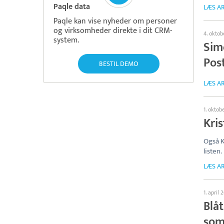
Paqle data
LÆS AR
Paqle kan vise nyheder om personer
og virksomheder direkte i dit CRM-
4. oktob
system.
Sim
Pos
BESTIL DEMO
LÆS AR
1. oktob
Kris
Også 
listen.
LÆS AR
1. april 
Blå
som