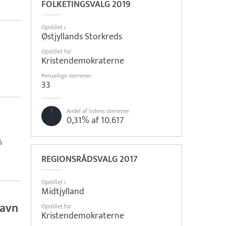
FOLKETINGSVALG 2019
Opstillet i
Østjyllands Storkreds
Opstillet for
Kristendemokraterne
Personlige stemmer
33
Andel af listens stemmer
0,31% af 10.617
å
REGIONSRÅDSVALG 2017
Opstillet i
Midtjylland
Ravn
Opstillet for
Kristendemokraterne