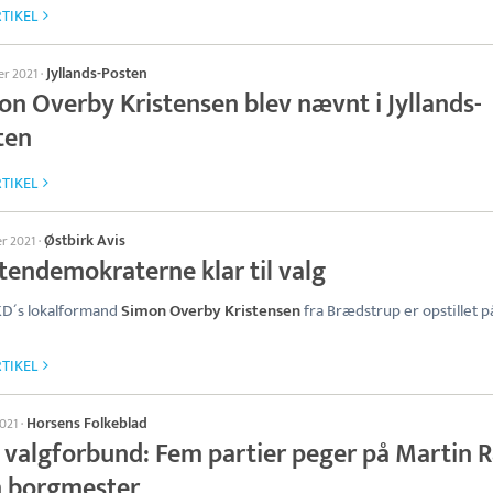
TIKEL
Jyllands-Posten
er 2021
·
on Overby Kristensen blev nævnt i Jyllands-
ten
TIKEL
Østbirk Avis
er 2021
·
tendemokraterne klar til valg
KD´s lokalformand
Simon Overby Kristensen
fra Brædstrup er opstillet p
TIKEL
Horsens Folkeblad
2021
·
t valgforbund: Fem partier peger på Martin 
 borgmester