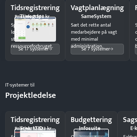
Tidsregistrering
Vagtplanlægning
Timegrip
SameSystem
Pristjek: 7.548 kr
Spar tid på
Sæt det rette antal
lønberegning og få
medarbejdere på vagt
styr på
med minimal
ressourceforbruget.
administration.
Se 17 systemer
Se 7 systemer
IT-systemer til
Projektledelse
Tidsregistrering
Budgettering
Sags
SmartTID
Infosuite
E-
Pristjek: 12.523 kr