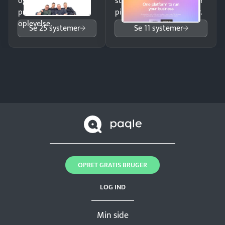
og giv kunderne en
struktureret overblik over
professionel
pipeline og opfølgninger.
oplevelse.
Se 25 systemer
Se 11 systemer
OPRET GRATIS BRUGER
LOG IND
Min side