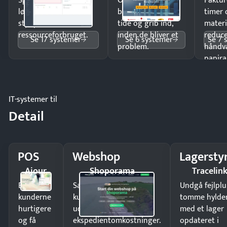
Spar tid på
Opdag
Faktur
lønberegning og få
budgetafvigelser i
timer 
styr på
tide og grib ind,
materi
ressourceforbruget.
inden de bliver et
reduc
Se 17 systemer
Se 6 systemer
Se 7 
problem.
håndv
papira
IT-systemer til
Detail
POS
Webshop
Lagersty
Ajour
Shoporama
Tracelin
Ekspedér
Sælg produkter 24/7 til
Undgå fejlplu
kunderne
kunder i hele landet
tomme hylde
hurtigere
uden
med et lager
og få
ekspedientomkostninger.
opdateret i