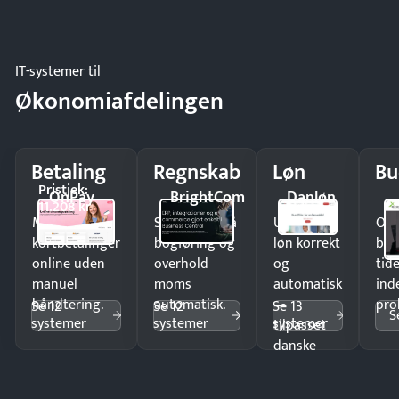
IT-systemer til
Økonomiafdelingen
Betaling
Regnskab
Løn
Bu
Pristjek:
OnPay
BrightCom
Danløn
11.208 kr
Modtag
Spar timer på
Udbetal
Op
kortbetalinger
bogføring og
løn korrekt
bud
online uden
overhold
og
tide
manuel
moms
automatisk
ind
håndtering.
automatisk.
—
pro
Se 12
Se 12
Se 13
S
systemer
systemer
systemer
tilpasset
danske
regler.