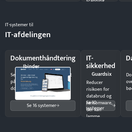
scanning
eller fysisk
møde.
IT-systemer til
IT-afdelingen
Dokumenthåndtering
IT-
D
sikkerhed
Ibinder
Guardsix
Send kontrakter til underskrift
Do
på minutter og mist ingen
ov
Reducer
dokumenter.
bø
risikoen for
databrud og
Se 10
ransomware,
Se 16 systemer
systemer
der kan
lamme
driften.