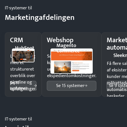
IT-systemer til
Marketingafdelingen
CRM
Webshop
Market
Magento
automa
HubSpot
Commerce
Sleek
Luk flere salg
Sælg produkter 24/7 til
med et
kunder i hele landet
Få flere s
struktureret
uden
af eksiste
overblik over
ekspedientomkostninger.
kunder m
pipeline og
Se 11
målrettede
Se 15 systemer
Se 9 sys
systemer
opfølgninger.
automatis
beskeder.
IT-systemer til