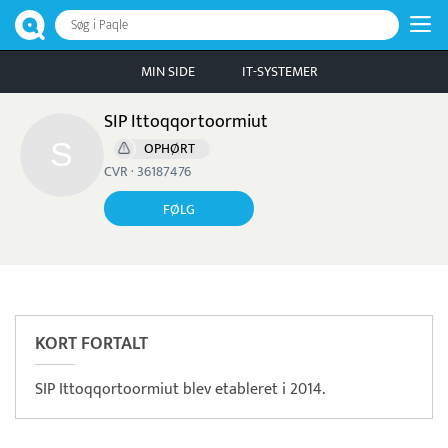
Søg i Paqle
MIN SIDE
IT-SYSTEMER
SIP Ittoqqortoormiut
OPHØRT
CVR · 36187476
FØLG
Pristjek:
11.208 kr
Se priseksempel
OnPay
Betaling
KORT FORTALT
SIP Ittoqqortoormiut blev etableret i 2014.