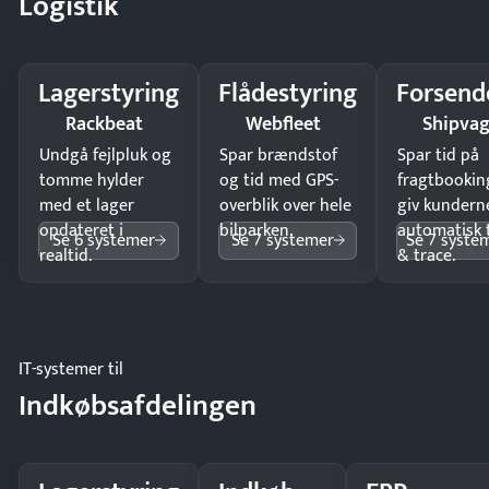
Logistik
Lagerstyring
Flådestyring
Forsend
Rackbeat
Webfleet
Shipva
Undgå fejlpluk og
Spar brændstof
Spar tid på
tomme hylder
og tid med GPS-
fragtbookin
med et lager
overblik over hele
giv kundern
opdateret i
bilparken.
automatisk 
Se 6 systemer
Se 7 systemer
Se 7 syste
realtid.
& trace.
IT-systemer til
Indkøbsafdelingen