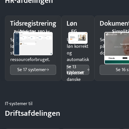
HR-afdelingen
Tidsregistrering
Løn
Dokument
Apacta
EG
Simplit
Pristjek: 44.380 kr
Spar tid på
Udbetal
Send kontrakter
lønberegning og få
løn korrekt
på minutter o
styr på
og
dokumenter.
ressourceforbruget.
automatisk
—
Se 13
Se 17 systemer
Se 16 
systemer
tilpasset
danske
regler.
IT-systemer til
Driftsafdelingen