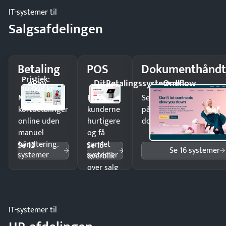
IT-systemer til
Salgsafdelingen
Betaling
POS
Dokumenthåndt
Pristjek:
ePay
DitBetalingssystem.dk
Oneflow
10.008 kr
Modtag
Ekspedér
Send kontrakter til unde
kortbetalinger
kunderne
på minutter og mist ing
online uden
hurtigere
dokumenter.
manuel
og få
håndtering.
samlet
Se 12
Se 15
Se 16 systemer
systemer
systemer
overblik
over salg
og lager.
IT-systemer til