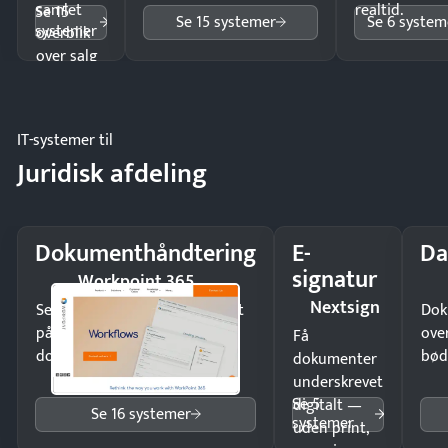
samlet
realtid.
Se 15
Se 15 systemer
Se 6 system
systemer
overblik
over salg
og lager.
IT-systemer til
Juridisk afdeling
Dokumenthåndtering
E-
Da
signatur
Workpoint 365
Nextsign
Send kontrakter til underskrift
Dok
på minutter og mist ingen
ove
Få
dokumenter.
bød
dokumenter
underskrevet
Se 5
digitalt —
Se 16 systemer
systemer
uden print,