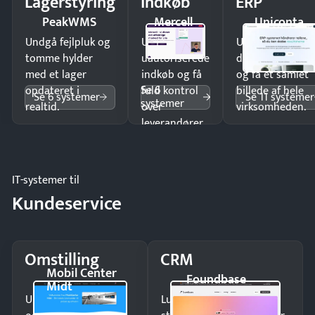
Lagerstyring
Indkøb
ERP
PeakWMS
Mercell
Uniconta
Undgå fejlpluk og
Undgå
Undgå
tomme hylder
uautoriserede
dobbeltindtastn
med et lager
indkøb og få
og få ét samlet
Se 6
opdateret i
fuld kontrol
billede af hele
Se 6 systemer
Se 11 systemer
systemer
realtid.
over
virksomheden.
leverandører
og forbrug.
IT-systemer til
Kundeservice
Omstilling
CRM
Mobil Center
Foundbase
Midt
Undgå tabte opkald
Luk flere salg med et