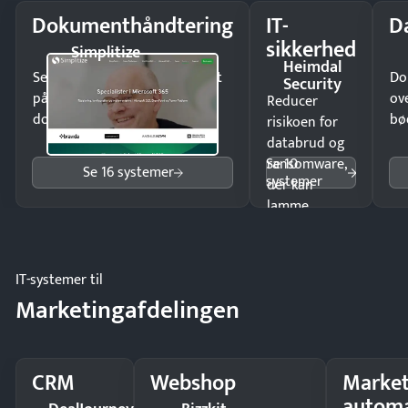
Dokumenthåndtering
IT-
D
sikkerhed
Simplitize
Heimdal
Send kontrakter til underskrift
Do
Security
på minutter og mist ingen
ov
Reducer
dokumenter.
bø
risikoen for
databrud og
Se 10
ransomware,
Se 16 systemer
systemer
der kan
lamme
driften.
IT-systemer til
Marketingafdelingen
CRM
Webshop
Market
automa