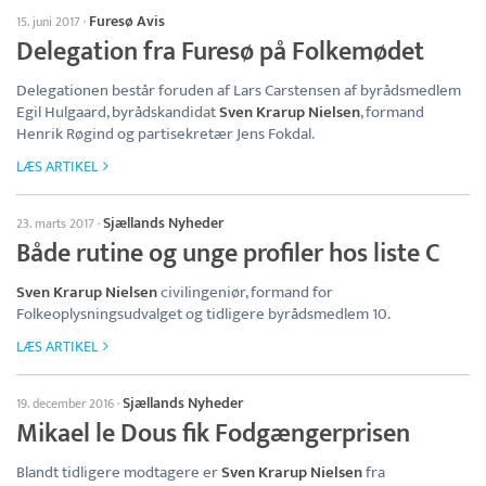
Furesø Avis
15. juni 2017
·
Delegation fra Furesø på Folkemødet
Delegationen består foruden af Lars Carstensen af byrådsmedlem
Egil Hulgaard, byrådskandidat
Sven Krarup Nielsen
, formand
Henrik Røgind og partisekretær Jens Fokdal.
LÆS ARTIKEL
Sjællands Nyheder
23. marts 2017
·
Både rutine og unge profiler hos liste C
Sven Krarup Nielsen
civilingeniør, formand for
Folkeoplysningsudvalget og tidligere byrådsmedlem 10.
LÆS ARTIKEL
Sjællands Nyheder
19. december 2016
·
Mikael le Dous fik Fodgængerprisen
Blandt tidligere modtagere er
Sven Krarup Nielsen
fra