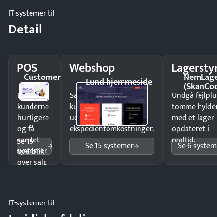
IT-systemer til
Detail
POS
Webshop
Lagersty
Customer
NemLag
Lund hjemmeside
1st
(SkanCo
Ekspedér
Sælg produkter 24/7 til
Undgå fejlplu
kunderne
kunder i hele landet
tomme hylde
hurtigere
uden
med et lager
og få
ekspedientomkostninger.
opdateret i
samlet
realtid.
Se 15
Se 15 systemer
Se 6 system
systemer
overblik
over salg
og lager.
IT-systemer til