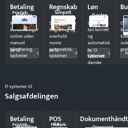
Betaling
Regnskab
Løn
Bu
Simpelt
Pristjek:
Flatpay
Danløn
Regnskab
11.880 kr
Modtag
Spar timer på
Udbetal
Op
kortbetalinger
bogføring og
løn korrekt
bud
online uden
overhold
og
tide
manuel
moms
automatisk
ind
håndtering.
automatisk.
—
pro
Se 12
Se 12
Se 13
S
systemer
systemer
systemer
tilpasset
danske
regler.
IT-systemer til
Salgsafdelingen
Betaling
POS
Dokumenthåndt
KA-
Pristjek:
Pristjek:
Worldline
Onepoint