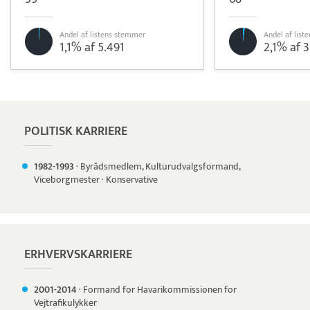
Andel af listens stemmer
Andel af lis
1,1% af 5.491
2,1% af 3
Pristjek:
7.548 kr
Se priseksempel
Timegrip
Tidsregistrering
POLITISK KARRIERE
1982-
1993
·
Byrådsmedlem, Kulturudvalgsformand,
Viceborgmester
·
Konservative
ERHVERVSKARRIERE
2001-
2014
·
Formand for Havarikommissionen for
Vejtrafikulykker