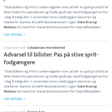
"Statistikken og HVU's undersøgelse viser, at der er god grund til at
lette foden fra speederen og holde godt øje med fodgængerne fra
i dag fredag den 7. november, hvor julebryggen lanceres og
markerer starten af julefrokostsæsonen", siger
Sven Krarup
Nielsen
, formand for Havarikommissionen for Vejtrafikulykker.
LÆS ARTIKEL
Lokalavisen Hornsherred
9. november 2014
·
Advarsel til bilister: Pas på stive sprit-
fodgængere
"Statistikken og HVU's undersøgelse viser, at der er god grund til at
lette foden fra speederen og holde godt øje med fodgængerne fra
i dag fredag den 7. november, hvor julebryggen lanceres og
markerer starten af julefrokostsæsonen", siger
Sven Krarup
Nielsen
, formand for Havarikommissionen for Vejtrafikulykker.
LÆS ARTIKEL
Furesø Avis