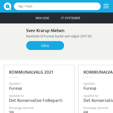
Søg i Paqle
MIN SIDE
IT-SYSTEMER
Sven Krarup Nielsen
Kandidat til Furesø byråd ved valget 2017 (K)
FØLG
KOMMUNALVALG 2021
KOMMUNALVAL
Opstillet i
Opstillet i
Furesø
Furesø
Opstillet for
Opstillet for
Det Konservative Folkeparti
Det Konservati
Personlige stemmer
Personlige stemmer
59
68