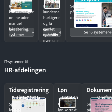
CHING
12.588 kr
4.548 kr
Modtag
Ekspedér
Send kontrakter til unde
kortbetalinger
kunderne
på minutter og mist ing
online uden
hurtigere
dokumenter.
manuel
og få
håndtering.
samlet
Se 12
Se 15
Se 16 systemer
systemer
systemer
overblik
over salg
og lager.
IT-systemer til
HR-afdelingen
Tidsregistrering
Løn
Dokument
Timegrip
DataLøn
Oneflo
Pristjek: 7.548 kr
Spar tid på
Udbetal
Send kontrakter
lønberegning og få
løn korrekt
på minutter o