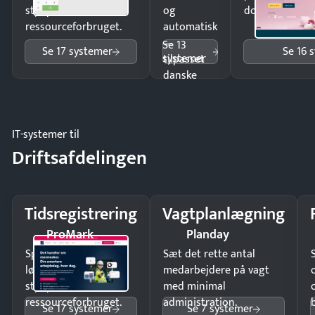
styr på
og
dokumenter.
ressourceforbruget.
automatisk
—
Se 13
Se 17 systemer
Se 16 
systemer
tilpasset
danske
regler.
IT-systemer til
Driftsafdelingen
Tidsregistrering
Vagtplanlægning
ProMark
Planday
Spar tid på
Sæt det rette antal
lønberegning og få
medarbejdere på vagt
styr på
med minimal
ressourceforbruget.
administration.
Se 17 systemer
Se 7 systemer