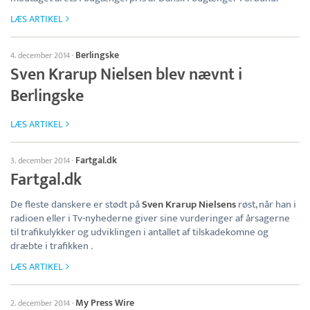
LÆS ARTIKEL
Berlingske
4. december 2014
·
Sven Krarup Nielsen blev nævnt i
Berlingske
LÆS ARTIKEL
Fartgal.dk
3. december 2014
·
Fartgal.dk
De fleste danskere er stødt på
Sven Krarup Nielsens
røst, når han i
radioen eller i Tv-nyhederne giver sine vurderinger af årsagerne
til trafikulykker og udviklingen i antallet af tilskadekomne og
dræbte i trafikken .
LÆS ARTIKEL
My Press Wire
2. december 2014
·