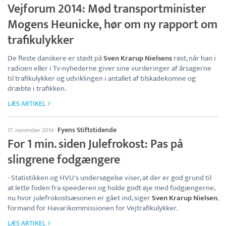
Vejforum 2014: Mød transportminister
Mogens Heunicke, hør om ny rapport om
trafikulykker
De fleste danskere er stødt på
Sven Krarup Nielsens
røst, når han i
radioen eller i Tv-nyhederne giver sine vurderinger af årsagerne
til trafikulykker og udviklingen i antallet af tilskadekomne og
dræbte i trafikken.
LÆS ARTIKEL
Fyens Stiftstidende
17. november 2014
·
For 1 min. siden Julefrokost: Pas på
slingrene fodgængere
- Statistikken og HVU's undersøgelse viser, at der er god grund til
at lette foden fra speederen og holde godt øje med fodgængerne,
nu hvor julefrokostsæsonen er gået ind, siger
Sven Krarup Nielsen
,
formand for Havarikommissionen for Vejtrafikulykker.
LÆS ARTIKEL