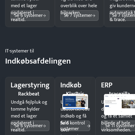
med et lager
overblik over hele
giv kundern
opdateret i
bilparken.
automatisk 
Se 6 systemer
Se 7 systemer
Se 7 syste
realtid.
& trace.
IT-systemer til
Indkøbsafdelingen
Lagerstyring
Indkøb
ERP
Rackbeat
KlarPris
tracezilla
Undgå fejlpluk og
Undgå
Undgå
tomme hylder
uautoriserede
dobbeltindtastn
med et lager
indkøb og få
og få ét samlet
Se 6
opdateret i
fuld kontrol
billede af hele
Se 6 systemer
Se 11 systemer
systemer
realtid.
over
virksomheden.