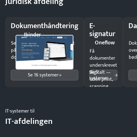
Juridisk afdeling
Dokumenthåndtering
E-
Da
signatur
Ibinder
Oneflow
Send kontrakter til underskrift
Dok
på minutter og mist ingen
ove
Få
dokumenter.
bød
dokumenter
underskrevet
Se 5
digitalt —
Se 16 systemer
systemer
uden print,
scanning
eller fysisk
møde.
IT-systemer til
IT-afdelingen