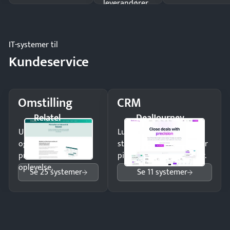
leverandører
og forbrug.
IT-systemer til
Kundeservice
Omstilling
CRM
Relatel
DealJourney
Undgå tabte opkald
Luk flere salg med et
og giv kunderne en
struktureret overblik over
professionel
pipeline og opfølgninger.
oplevelse.
Se 25 systemer
Se 11 systemer