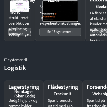
DealJourney
Bizzkit
Sleek
Luk flere salg
Sælg produkter 24/7 til
med et
kunder i hele landet
Få flere s
struktureret
uden
af eksiste
overblik over
ekspedientomkostninger.
kunder m
pipeline og
Se 11
målrettede
Se 15 systemer
Se 9 sys
systemer
opfølgninger.
automatis
beskeder.
IT-systemer til
Logistik
Lagerstyring
Flådestyring
Forsend
NemLager
Trackunit
Webshi
(SkanCode)
Undgå fejlpluk og
Spar brændstof
Spar tid på
tomme hylder
og tid med GPS-
fragtbookin