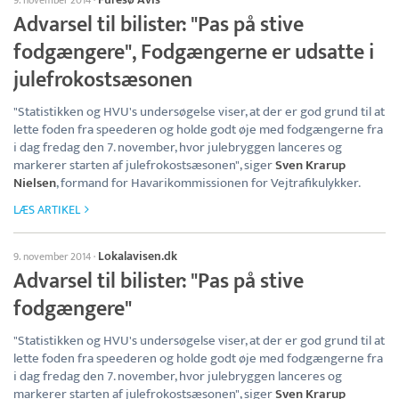
9. november 2014
·
Advarsel til bilister: "Pas på stive
fodgængere", Fodgængerne er udsatte i
julefrokostsæsonen
"Statistikken og HVU's undersøgelse viser, at der er god grund til at
lette foden fra speederen og holde godt øje med fodgængerne fra
i dag fredag den 7. november, hvor julebryggen lanceres og
markerer starten af julefrokostsæsonen", siger
Sven Krarup
Nielsen
, formand for Havarikommissionen for Vejtrafikulykker.
LÆS ARTIKEL
Lokalavisen.dk
9. november 2014
·
Advarsel til bilister: "Pas på stive
fodgængere"
"Statistikken og HVU's undersøgelse viser, at der er god grund til at
lette foden fra speederen og holde godt øje med fodgængerne fra
i dag fredag den 7. november, hvor julebryggen lanceres og
markerer starten af julefrokostsæsonen", siger
Sven Krarup