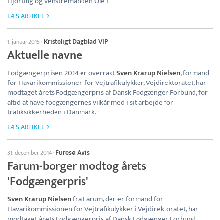
Hjorting og venstremanden Ole F.
LÆS ARTIKEL
Kristeligt Dagblad VIP
1. januar 2015
·
Aktuelle navne
Fodgængerprisen 2014 er overrakt
Sven Krarup Nielsen
, formand
for Havarikommissionen for Vejtrafikulykker, Vejdirektoratet, har
modtaget årets Fodgængerpris af Dansk Fodgænger Forbund, for
altid at have fodgængernes vilkår med i sit arbejde for
trafiksikkerheden i Danmark.
LÆS ARTIKEL
Furesø Avis
31. december 2014
·
Farum-borger modtog årets
'Fodgængerpris'
Sven Krarup Nielsen
fra Farum, der er formand for
Havarikommissionen for Vejtrafikulykker i Vejdirektoratet, har
modtaget årets Fodgængerpris af Dansk Fodgænger Forbund.