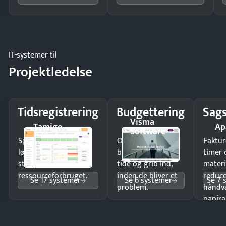
IT-systemer til
Projektledelse
Tidsregistrering
Budgettering
Sags
Visma
Tamigo
Ap
Software
Spar tid på
Opdag
Faktur
lønberegning og få
budgetafvigelser i
timer 
styr på
tide og grib ind,
materi
ressourceforbruget.
inden de bliver et
reduc
Se 17 systemer
Se 6 systemer
Se 7 
problem.
håndv
papira