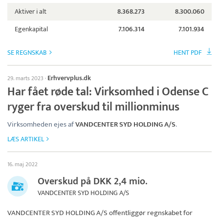
Aktiver i alt
8.368.273
8.300.060
Egenkapital
7.106.314
7.101.934
SE REGNSKAB
HENT PDF
Erhvervplus.dk
29. marts 2023
·
Har fået røde tal: Virksomhed i Odense C
ryger fra overskud til millionminus
Virksomheden ejes af
VANDCENTER SYD HOLDING A/S
.
LÆS ARTIKEL
16. maj 2022
Overskud på DKK 2,4 mio.
VANDCENTER SYD HOLDING A/S
VANDCENTER SYD HOLDING A/S
offentliggør regnskabet for