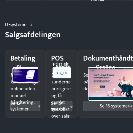
regler.
IT-systemer til
Salgsafdelingen
Betaling
POS
Dokumenthåndt
Pristjek:
S5
Amero
Oneflow
4.788 kr
Modtag
Ekspedér
Send kontrakter til unde
kortbetalinger
kunderne
på minutter og mist ing
online uden
hurtigere
dokumenter.
manuel
og få
håndtering.
samlet
Se 12
Se 15
Se 16 systemer
systemer
systemer
overblik
over salg
og lager.