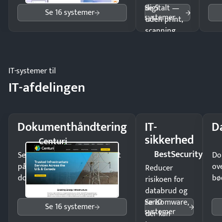
Se 5
digitalt —
Se 16 systemer
systemer
uden print,
scanning
eller fysisk
møde.
IT-systemer til
IT-afdelingen
Dokumenthåndtering
IT-
D
sikkerhed
Centuri
BestSecurity
Send kontrakter til underskrift
Do
på minutter og mist ingen
ov
Reducer
dokumenter.
bø
risikoen for
databrud og
Se 10
ransomware,
Se 16 systemer
systemer
der kan