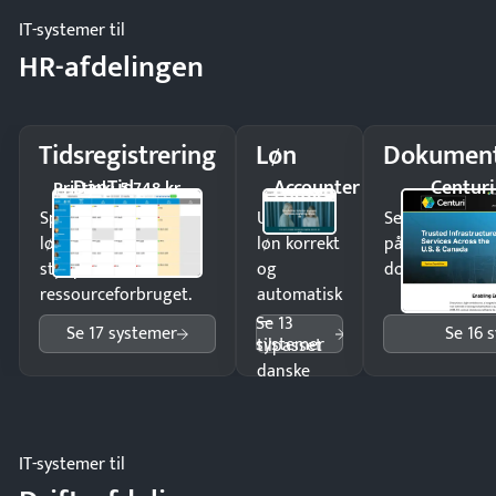
IT-systemer til
HR-afdelingen
Tidsregistrering
Løn
Dokument
DanTid
Accounter
Centuri
Pristjek: 5.748 kr
Spar tid på
Udbetal
Send kontrakter
lønberegning og få
løn korrekt
på minutter o
styr på
og
dokumenter.
ressourceforbruget.
automatisk
—
Se 13
Se 17 systemer
Se 16 
systemer
tilpasset
danske
regler.
IT-systemer til