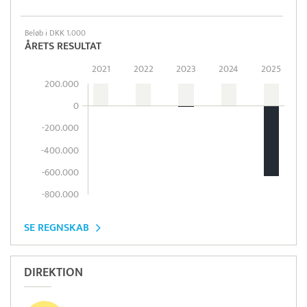
Beløb i DKK 1.000
ÅRETS RESULTAT
2021
2022
2023
2024
2025
200.000
0
-200.000
-400.000
-600.000
-800.000
SE REGNSKAB
DIREKTION