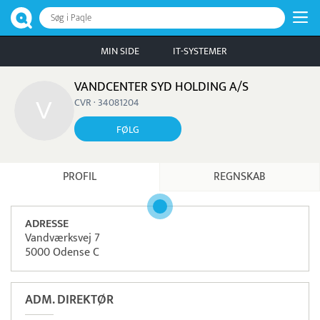
Søg i Paqle
MIN SIDE
IT-SYSTEMER
VANDCENTER SYD HOLDING A/S
CVR · 34081204
FØLG
PROFIL
REGNSKAB
ADRESSE
Vandværksvej 7
5000 Odense C
ADM. DIREKTØR