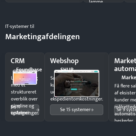
lamme
driften.
IT-systemer til
Marketingafdelingen
CRM
Webshop
Market
automa
Foundbase
SHUP
Marke
Luk flere salg
Sælg produkter 24/7 til
med et
kunder i hele landet
Få flere s
struktureret
uden
af eksiste
overblik over
ekspedientomkostninger.
kunder m
pipeline og
Se 11
målrettede
Se 15 systemer
Se 9 sys
systemer
opfølgninger.
automatis
beskeder.