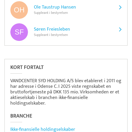
Ole Taustrup Hansen
Suppleant i bestyrelsen
Søren Freiesleben
Suppleant i bestyrelsen
Læs mere om systemet
S5
Betaling
KORT FORTALT
VANDCENTER SYD HOLDING A/S blev etableret i 2011 og
har adresse i Odense C. I 2025 viste regnskabet en
bruttofortjeneste på DKK 135 mio. Virksomheden er et
aktieselskab i branchen ikke-finansielle
holdingselskaber.
BRANCHE
Ikke-finansielle holdingselskaber