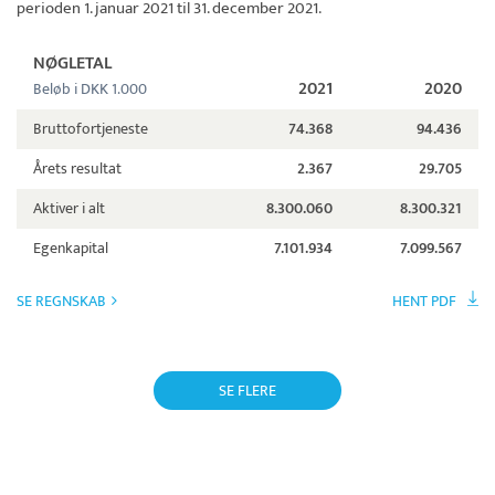
perioden 1. januar 2021 til 31. december 2021.
NØGLETAL
2021
2020
Beløb i DKK 1.000
Bruttofortjeneste
74.368
94.436
Årets resultat
2.367
29.705
Aktiver i alt
8.300.060
8.300.321
Egenkapital
7.101.934
7.099.567
SE REGNSKAB
HENT PDF
SE FLERE