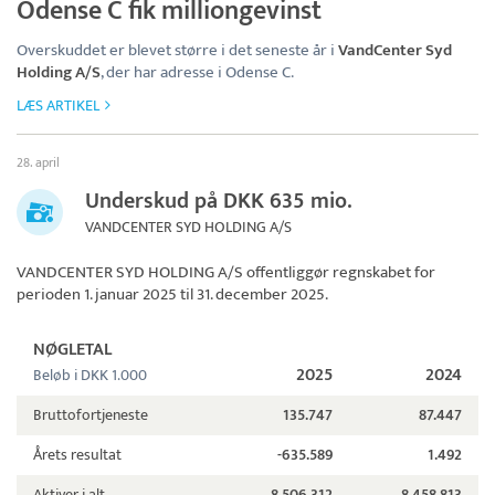
Odense C fik milliongevinst
Overskuddet er blevet større i det seneste år i
VandCenter Syd
Holding A/S
, der har adresse i Odense C.
LÆS ARTIKEL
28. april
Underskud på DKK 635 mio.
VANDCENTER SYD HOLDING A/S
VANDCENTER SYD HOLDING A/S
offentliggør regnskabet for
perioden 1. januar 2025 til 31. december 2025.
NØGLETAL
2025
2024
Beløb i DKK 1.000
Bruttofortjeneste
135.747
87.447
Årets resultat
-635.589
1.492
Aktiver i alt
8.506.312
8.458.813