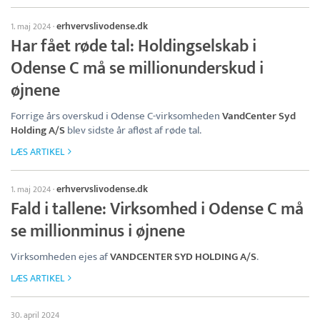
erhvervslivodense.dk
1. maj 2024
·
Har fået røde tal: Holdingselskab i
Odense C må se millionunderskud i
øjnene
Forrige års overskud i Odense C-virksomheden
VandCenter Syd
Holding A/S
blev sidste år afløst af røde tal.
LÆS ARTIKEL
erhvervslivodense.dk
1. maj 2024
·
Fald i tallene: Virksomhed i Odense C må
se millionminus i øjnene
Virksomheden ejes af
VANDCENTER SYD HOLDING A/S
.
LÆS ARTIKEL
30. april 2024