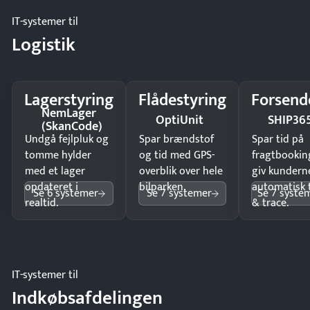
IT-systemer til
Logistik
Lagerstyring
Flådestyring
Forsend
NemLager
OptiUnit
SHIP36
(SkanCode)
Undgå fejlpluk og
Spar brændstof
Spar tid på
tomme hylder
og tid med GPS-
fragtbookin
med et lager
overblik over hele
giv kundern
opdateret i
bilparken.
automatisk 
Se 6 systemer
Se 7 systemer
Se 7 syste
realtid.
& trace.
IT-systemer til
Indkøbsafdelingen