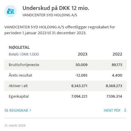
Underskud på DKK 12 mio.
VANDCENTER SYD HOLDING A/S
VANDCENTER SYD HOLDING A/S
offentliggør regnskabet for
perioden 1. januar 2023 til 31. december 2023.
NØGLETAL
2023
2022
Beløb i DKK 1.000
Bruttofortjeneste
50.009
89.175
Årets resultat
-12.093
4.400
Aktiver i alt
8.343.371
8.368.273
Egenkapital
7.094.221
7.106.314
SE REGNSKAB
HENT PDF
21. marts 2024