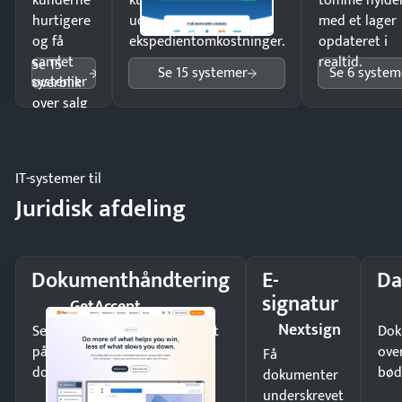
kunderne
kunder i hele landet
tomme hylde
hurtigere
uden
med et lager
og få
ekspedientomkostninger.
opdateret i
samlet
realtid.
Se 15
Se 15 systemer
Se 6 system
systemer
overblik
over salg
og lager.
IT-systemer til
Juridisk afdeling
Dokumenthåndtering
E-
Da
signatur
GetAccept
Nextsign
Send kontrakter til underskrift
Dok
på minutter og mist ingen
ove
Få
dokumenter.
bød
dokumenter
underskrevet