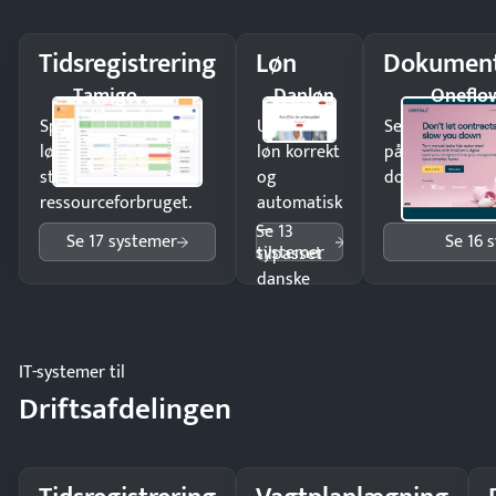
Tidsregistrering
Løn
Dokument
Tamigo
Danløn
Oneflo
Spar tid på
Udbetal
Send kontrakter
lønberegning og få
løn korrekt
på minutter o
styr på
og
dokumenter.
ressourceforbruget.
automatisk
—
Se 13
Se 17 systemer
Se 16 
systemer
tilpasset
danske
regler.
IT-systemer til
Driftsafdelingen