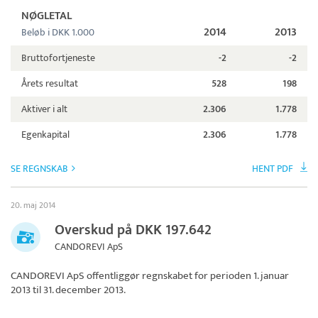
NØGLETAL
2014
2013
Beløb i DKK 1.000
Bruttofortjeneste
-2
-2
Årets resultat
528
198
Aktiver i alt
2.306
1.778
Egenkapital
2.306
1.778
SE REGNSKAB
HENT PDF
20. maj 2014
Overskud på DKK 197.642
CANDOREVI ApS
CANDOREVI ApS
offentliggør regnskabet for perioden 1. januar
2013 til 31. december 2013.