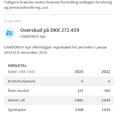
Tidligere branche: Anden finansiel formidling undtagen forsikring
og pensionsforsikring, i.a.n.
25. juni 2024
Overskud på DKK 272.459
CANDOREVI ApS
CANDOREVI ApS
offentliggør regnskabet for perioden 1. januar
2023 til 31. december 2023.
NØGLETAL
2023
2022
Beløb i DKK 1.000
Bruttofortjeneste
-3
-3
Årets resultat
272
-160
Aktiver i alt
2.942
2.655
Egenkapital
2.928
2.655