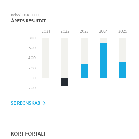
Beløb i DKK 1.000
ÅRETS RESULTAT
2021
2022
2023
2024
2025
800
600
400
200
0
-200
SE REGNSKAB
Læs mere om systemet
Tamigo
Tidsregistrering
KORT FORTALT