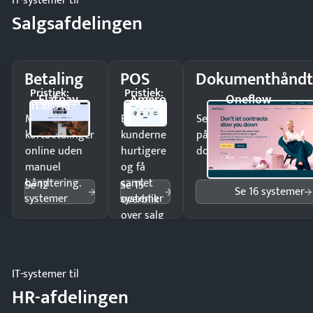
IT-systemer til
Salgsafdelingen
Betaling
POS
Dokumenthåndt
Pristjek:
Pristjek:
Flatpay
Amero
Oneflow
11.880 kr
4.788 kr
Modtag
Ekspedér
Send kontrakter til unde
kortbetalinger
kunderne
på minutter og mist ing
online uden
hurtigere
dokumenter.
manuel
og få
håndtering.
samlet
Se 12
Se 15
Se 16 systemer
systemer
systemer
overblik
over salg
og lager.
IT-systemer til
HR-afdelingen