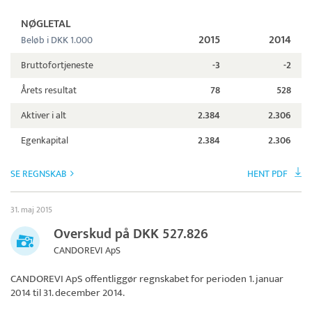
NØGLETAL
2015
2014
Beløb i DKK 1.000
Bruttofortjeneste
-3
-2
Årets resultat
78
528
Aktiver i alt
2.384
2.306
Egenkapital
2.384
2.306
SE REGNSKAB
HENT PDF
31. maj 2015
Overskud på DKK 527.826
CANDOREVI ApS
CANDOREVI ApS
offentliggør regnskabet for perioden 1. januar
2014 til 31. december 2014.