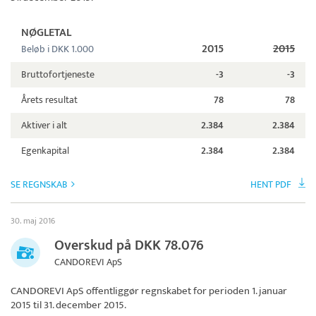
NØGLETAL
2015
2015
Beløb i DKK 1.000
Bruttofortjeneste
-3
-3
Årets resultat
78
78
Aktiver i alt
2.384
2.384
Egenkapital
2.384
2.384
SE REGNSKAB
HENT PDF
30. maj 2016
Overskud på DKK 78.076
CANDOREVI ApS
CANDOREVI ApS
offentliggør regnskabet for perioden 1. januar
2015 til 31. december 2015.