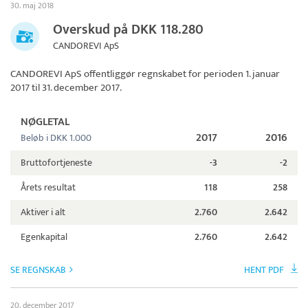
30. maj 2018
Overskud på DKK 118.280
CANDOREVI ApS
CANDOREVI ApS
offentliggør regnskabet for perioden 1. januar
2017 til 31. december 2017.
NØGLETAL
2017
2016
Beløb i DKK 1.000
Bruttofortjeneste
-3
-2
Årets resultat
118
258
Aktiver i alt
2.760
2.642
Egenkapital
2.760
2.642
SE REGNSKAB
HENT PDF
20. december 2017