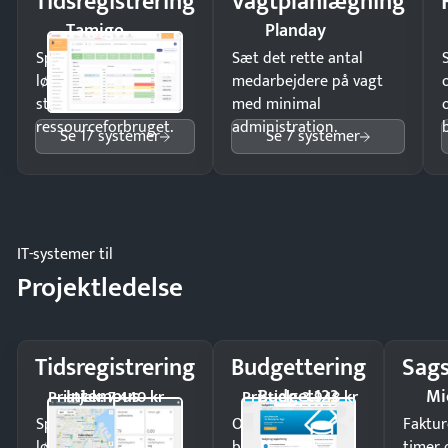
Tidsregistrering
Vagtplanlægning
Tamigo
Planday
Spar tid på
Sæt det rette antal
lønberegning og få
medarbejdere på vagt
styr på
med minimal
ressourceforbruget.
administration.
Se 17 systemer
Se 7 systemer
IT-systemer til
Projektledelse
Tidsregistrering
Budgettering
Sags
Intempus
Budget123
Mi
Pristjek: 7.440 kr
Pristjek: 3.948 kr
Spar tid på
Opdag
Faktur
lønberegning og få
budgetafvigelser i
timer 