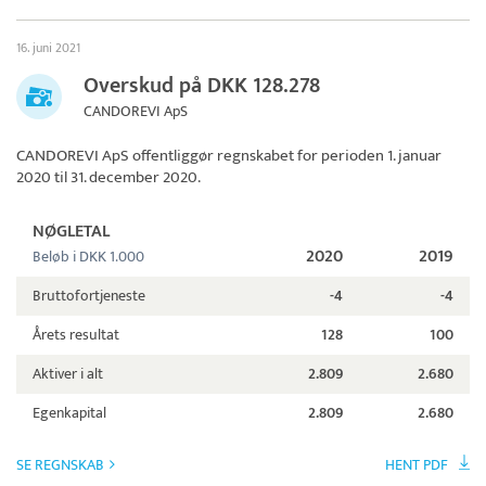
16. juni 2021
Overskud på DKK 128.278
CANDOREVI ApS
CANDOREVI ApS
offentliggør regnskabet for perioden 1. januar
2020 til 31. december 2020.
NØGLETAL
2020
2019
Beløb i DKK 1.000
Bruttofortjeneste
-4
-4
Årets resultat
128
100
Aktiver i alt
2.809
2.680
Egenkapital
2.809
2.680
SE REGNSKAB
HENT PDF