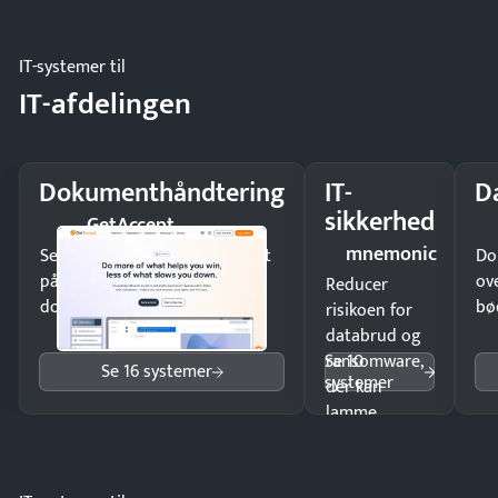
eller fysisk
møde.
IT-systemer til
IT-afdelingen
Dokumenthåndtering
IT-
D
sikkerhed
GetAccept
mnemonic
Send kontrakter til underskrift
Do
på minutter og mist ingen
ov
Reducer
dokumenter.
bø
risikoen for
databrud og
Se 10
ransomware,
Se 16 systemer
systemer
der kan
lamme
driften.