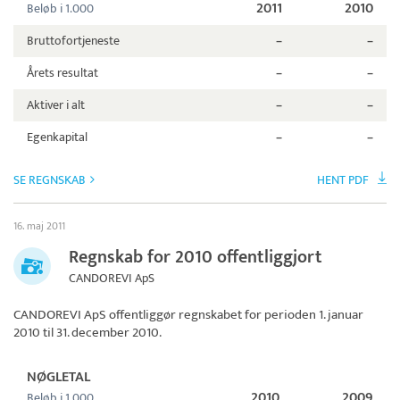
2011
2010
Beløb i 1.000
Bruttofortjeneste
–
–
Årets resultat
–
–
Aktiver i alt
–
–
Egenkapital
–
–
SE REGNSKAB
HENT PDF
16. maj 2011
Regnskab for 2010 offentliggjort
CANDOREVI ApS
CANDOREVI ApS
offentliggør regnskabet for perioden 1. januar
2010 til 31. december 2010.
NØGLETAL
2010
2009
Beløb i 1.000