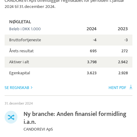
CANDOREVI ApS
offentliggør regnskabet for perioden 1. januar
2024 til 31. december 2024.
NØGLETAL
2024
2023
Beløb i DKK 1.000
Bruttofortjeneste
-4
-3
Årets resultat
695
272
Aktiver i alt
3.798
2.942
Egenkapital
3.623
2.928
SE REGNSKAB
HENT PDF
31. december 2024
Ny branche: Anden finansiel formidling
i.a.n.
CANDOREVI ApS