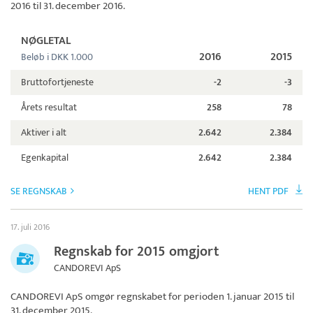
2016 til 31. december 2016.
NØGLETAL
2016
2015
Beløb i DKK 1.000
Bruttofortjeneste
-2
-3
Årets resultat
258
78
Aktiver i alt
2.642
2.384
Egenkapital
2.642
2.384
SE REGNSKAB
HENT PDF
17. juli 2016
Regnskab for 2015 omgjort
CANDOREVI ApS
CANDOREVI ApS
omgør regnskabet for perioden 1. januar 2015 til
31. december 2015.