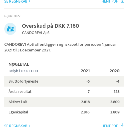
SE REGNSKAB
HENT PDF
6. juni 2022
Overskud på DKK 7.160
CANDOREVI ApS
CANDOREVI ApS
offentliggør regnskabet for perioden 1. januar
2021 til 31. december 2021.
NØGLETAL
2021
2020
Beløb i DKK 1.000
Bruttofortjeneste
-5
-4
Årets resultat
7
128
Aktiver i alt
2.818
2.809
Egenkapital
2.816
2.809
SE REGNSKAB
HENT PDF