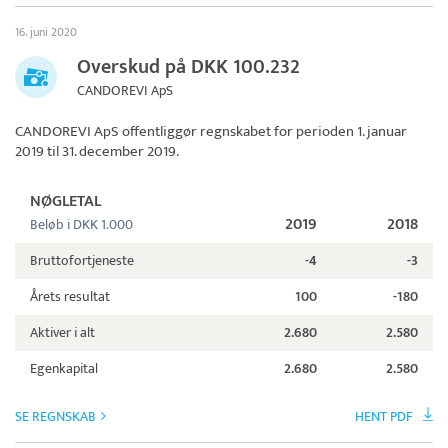
16. juni 2020
Overskud på DKK 100.232
CANDOREVI ApS
CANDOREVI ApS
offentliggør regnskabet for perioden 1. januar
2019 til 31. december 2019.
NØGLETAL
2019
2018
Beløb i DKK 1.000
Bruttofortjeneste
-4
-3
Årets resultat
100
-180
Aktiver i alt
2.680
2.580
Egenkapital
2.680
2.580
SE REGNSKAB
HENT PDF