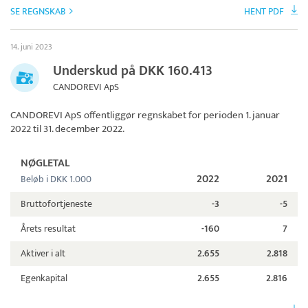
SE REGNSKAB
HENT PDF
14. juni 2023
Underskud på DKK 160.413
CANDOREVI ApS
CANDOREVI ApS
offentliggør regnskabet for perioden 1. januar
2022 til 31. december 2022.
NØGLETAL
2022
2021
Beløb i DKK 1.000
Bruttofortjeneste
-3
-5
Årets resultat
-160
7
Aktiver i alt
2.655
2.818
Egenkapital
2.655
2.816