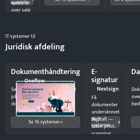
systemer
overblik
over salg
og lager.
IT-systemer til
Juridisk afdeling
Dokumenthåndtering
E-
Da
signatur
Oneflow
Nextsign
Send kontrakter til underskrift
Dok
på minutter og mist ingen
ove
Få
dokumenter.
bød
dokumenter
underskrevet
Se 5
digitalt —
Se 16 systemer
systemer
uden print,
scanning