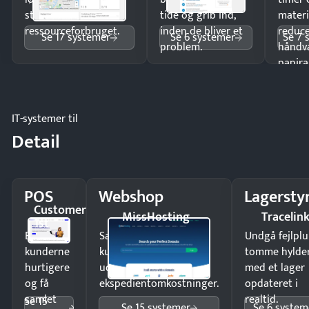
styr på
tide og grib ind,
materi
ressourceforbruget.
inden de bliver et
reduc
Se 17 systemer
Se 6 systemer
Se 7 
problem.
håndv
papira
IT-systemer til
Detail
POS
Webshop
Lagersty
Customer
MissHosting
Tracelin
1st
Ekspedér
Sælg produkter 24/7 til
Undgå fejlplu
kunderne
kunder i hele landet
tomme hylde
hurtigere
uden
med et lager
og få
ekspedientomkostninger.
opdateret i
samlet
realtid.
Se 15
Se 15 systemer
Se 6 system