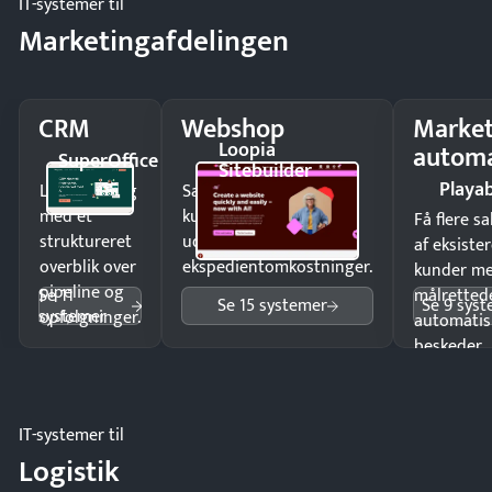
IT-systemer til
Marketingafdelingen
CRM
Webshop
Market
Loopia
automa
SuperOffice
Sitebuilder
Playab
Luk flere salg
Sælg produkter 24/7 til
med et
kunder i hele landet
Få flere s
struktureret
uden
af eksiste
overblik over
ekspedientomkostninger.
kunder m
pipeline og
Se 11
målrettede
Se 15 systemer
Se 9 sys
systemer
opfølgninger.
automatis
beskeder.
IT-systemer til
Logistik