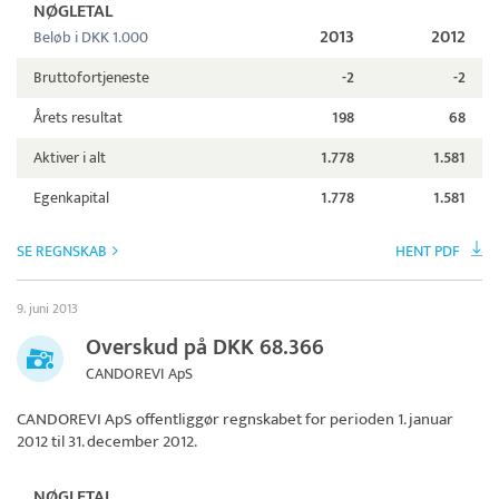
NØGLETAL
2013
2012
Beløb i DKK 1.000
Bruttofortjeneste
-2
-2
Årets resultat
198
68
Aktiver i alt
1.778
1.581
Egenkapital
1.778
1.581
SE REGNSKAB
HENT PDF
9. juni 2013
Overskud på DKK 68.366
CANDOREVI ApS
CANDOREVI ApS
offentliggør regnskabet for perioden 1. januar
2012 til 31. december 2012.
NØGLETAL