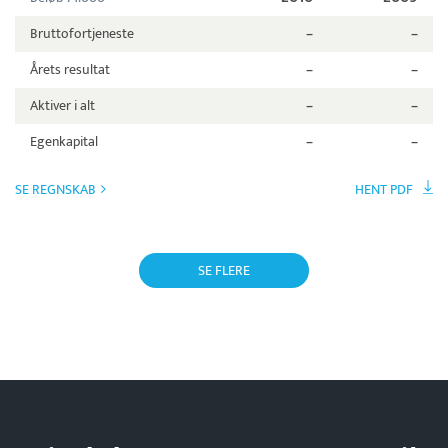
Bruttofortjeneste
–
–
Årets resultat
–
–
Aktiver i alt
–
–
Egenkapital
–
–
SE REGNSKAB
HENT PDF
SE FLERE