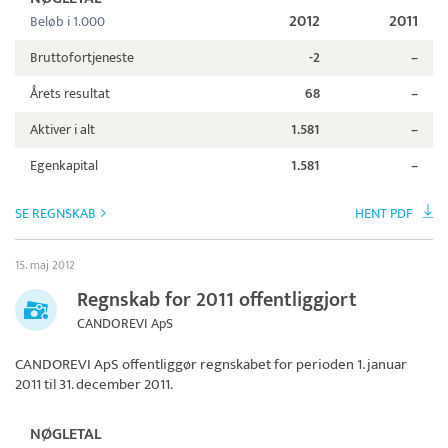
2012
2011
Beløb i 1.000
Bruttofortjeneste
-2
–
Årets resultat
68
–
Aktiver i alt
1.581
–
Egenkapital
1.581
–
SE REGNSKAB
HENT PDF
15. maj 2012
Regnskab for 2011 offentliggjort
CANDOREVI ApS
CANDOREVI ApS
offentliggør regnskabet for perioden 1. januar
2011 til 31. december 2011.
NØGLETAL