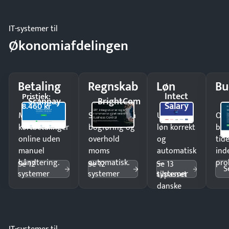
IT-systemer til
Økonomiafdelingen
Betaling
Regnskab
Løn
Bu
Intect
Pristjek:
Scanpay
BrightCom
Salary
8.460 kr
Modtag
Spar timer på
Udbetal
Op
kortbetalinger
bogføring og
løn korrekt
bud
online uden
overhold
og
tide
manuel
moms
automatisk
ind
håndtering.
automatisk.
—
pro
Se 12
Se 12
Se 13
S
systemer
systemer
systemer
tilpasset
danske
regler.