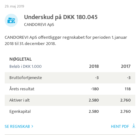
29. maj 2019
Underskud på DKK 180.045
CANDOREVI ApS
CANDOREVI ApS
offentliggør regnskabet for perioden 1. januar
2018 til 31. december 2018.
NØGLETAL
2018
2017
Beløb i DKK 1.000
Bruttofortjeneste
-3
-3
Årets resultat
-180
118
Aktiver i alt
2.580
2.760
Egenkapital
2.580
2.760
SE REGNSKAB
HENT PDF