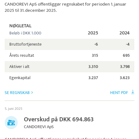
CANDOREVI ApS
offentliggør regnskabet for perioden 1. januar
2025 til 31. december 2025.
NØGLETAL
2025
2024
Beløb i DKK 1.000
Bruttofortjeneste
-6
-4
Årets resultat
315
695
Aktiver i alt
3.310
3.798
Egenkapital
3.237
3.623
SE REGNSKAB
HENT PDF
5. juni 2025
Overskud på DKK 694.863
CANDOREVI ApS