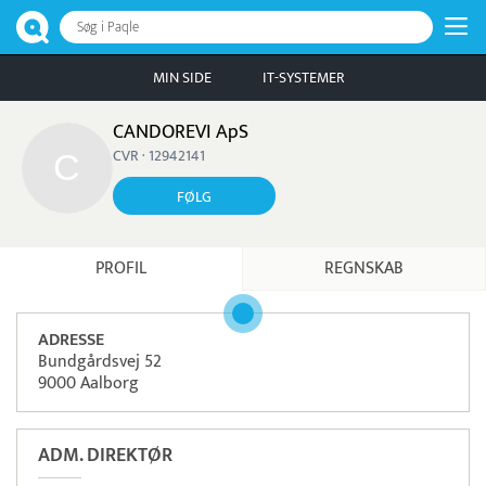
Søg i Paqle
MIN SIDE
IT-SYSTEMER
CANDOREVI ApS
CVR · 12942141
FØLG
PROFIL
REGNSKAB
ADRESSE
Bundgårdsvej 52
9000 Aalborg
ADM. DIREKTØR