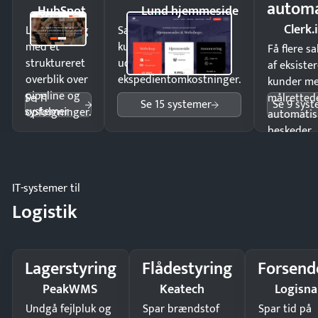
automa
HubSpot
Lund hjemmeside
Clerk.
Luk flere salg
Sælg produkter 24/7 til
med et
kunder i hele landet
Få flere s
struktureret
uden
af eksiste
overblik over
ekspedientomkostninger.
kunder m
pipeline og
Se 11
målrettede
Se 15 systemer
Se 9 sys
systemer
opfølgninger.
automatis
beskeder.
IT-systemer til
Logistik
Lagerstyring
Flådestyring
Forsend
PeakWMS
Keatech
Logisn
Undgå fejlpluk og
Spar brændstof
Spar tid på