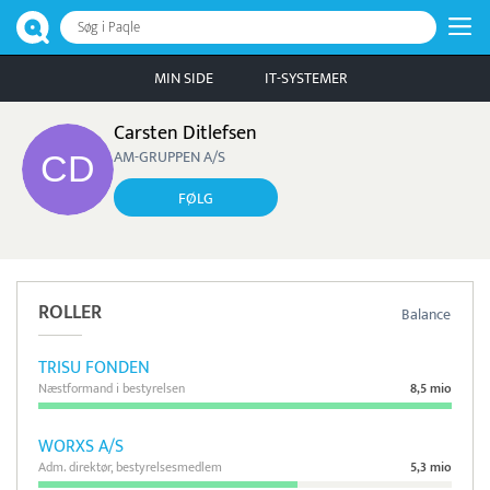
Søg i Paqle
MIN SIDE
IT-SYSTEMER
Carsten Ditlefsen
AM-GRUPPEN A/S
FØLG
ROLLER
Balance
TRISU FONDEN
Næstformand i bestyrelsen
8,5 mio
WORXS A/S
Adm. direktør, bestyrelsesmedlem
5,3 mio