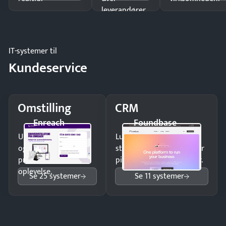
leverandører
og forbrug.
IT-systemer til
Kundeservice
Omstilling
CRM
Enreach
Foundbase
Undgå tabte opkald
Luk flere salg med et
og giv kunderne en
struktureret overblik over
professionel
pipeline og opfølgninger.
oplevelse.
Se 25 systemer
Se 11 systemer