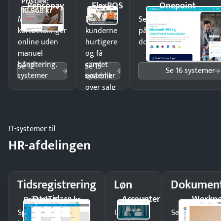
Pristjek:
Pensopay
FlexPOS
Onepoint
10.968 kr
Modtag
Ekspedér
Send kontrakter til unde
kortbetalinger
kunderne
på minutter og mist ing
online uden
hurtigere
dokumenter.
manuel
og få
håndtering.
samlet
Se 12
Se 15
Se 16 systemer
systemer
systemer
overblik
over salg
og lager.
IT-systemer til
HR-afdelingen
Tidsregistrering
Løn
Dokument
DanTid
Accounter
Workpo
Pristjek: 5.748 kr
Spar tid på
Udbetal
Send kontrakter