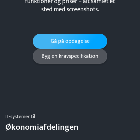
funktioner og priser – alt samlet ét
sted med screenshots.
Gå på opdagelse
Byg en kravspecifikation
IT-systemer til
Økonomiafdelingen