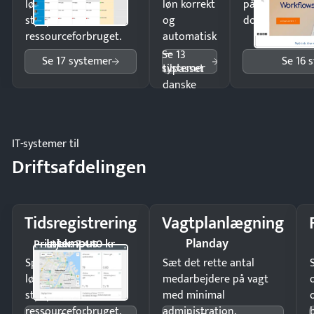
lønberegning og få
løn korrekt
på minutter o
styr på
og
dokumenter.
ressourceforbruget.
automatisk
—
Se 13
Se 17 systemer
Se 16 
systemer
tilpasset
danske
regler.
IT-systemer til
Driftsafdelingen
Tidsregistrering
Vagtplanlægning
Intempus
Planday
Pristjek: 7.440 kr
Spar tid på
Sæt det rette antal
lønberegning og få
medarbejdere på vagt
styr på
med minimal
ressourceforbruget.
administration.