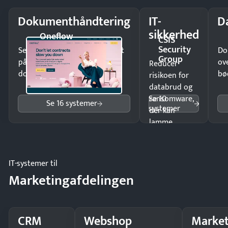
Dokumenthåndtering
IT-
D
sikkerhed
Oneflow
CSIS
Security
Send kontrakter til underskrift
Do
Group
på minutter og mist ingen
ov
Reducer
dokumenter.
bø
risikoen for
databrud og
Se 10
ransomware,
Se 16 systemer
systemer
der kan
lamme
driften.
IT-systemer til
Marketingafdelingen
CRM
Webshop
Market