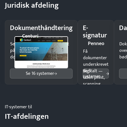
Juridisk afdeling
Dokumenthåndtering
E-
Da
signatur
Centuri
Penneo
Send kontrakter til underskrift
Dok
på minutter og mist ingen
ove
Få
dokumenter.
bød
dokumenter
underskrevet
Se 5
digitalt —
Se 16 systemer
systemer
uden print,
scanning
eller fysisk
møde.
IT-systemer til
IT-afdelingen