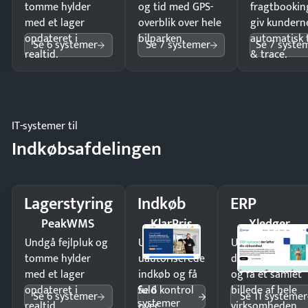
tomme hylder
og tid med GPS-
fragtbookin
med et lager
overblik over hele
giv kundern
opdateret i
bilparken.
automatisk 
Se 6 systemer
Se 7 systemer
Se 7 syste
realtid.
& trace.
IT-systemer til
Indkøbsafdelingen
Lagerstyring
Indkøb
ERP
PeakWMS
KlarPris
Xledger
Undgå fejlpluk og
Undgå
Undgå
tomme hylder
uautoriserede
dobbeltindtastn
med et lager
indkøb og få
og få ét samlet
Se 6
opdateret i
fuld kontrol
billede af hele
Se 6 systemer
Se 11 systemer
systemer
realtid.
over
virksomheden.