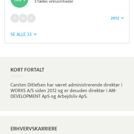
3 fælles virksomheder
2012
SE ALLE 33
Pristjek:
10.968 kr
Se priseksempel
Pensopay
Betaling
KORT FORTALT
Carsten Ditlefsen har været administrerende direktør i
WORXS A/S siden 2012 og er desuden direktør i AM-
DEVELOPMENT ApS og Arbejdsliv ApS.
ERHVERVSKARRIERE