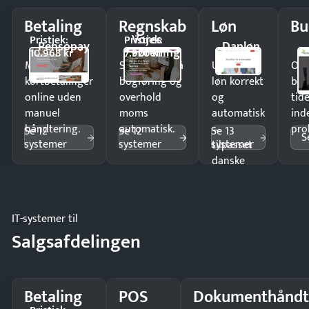
Betaling
Regnskab
Løn
Bu
Vores
Pristjek:
Pristjek:
Pensopay
Danløn
Forening
10.968 kr
7.920 kr
Modtag
Spar timer på
Udbetal
Op
kortbetalinger
bogføring og
løn korrekt
bud
online uden
overhold
og
tide
manuel
moms
automatisk
ind
håndtering.
automatisk.
—
pro
Se 12
Se 12
Se 13
S
systemer
systemer
systemer
tilpasset
danske
regler.
IT-systemer til
Salgsafdelingen
Betaling
POS
Dokumenthåndt