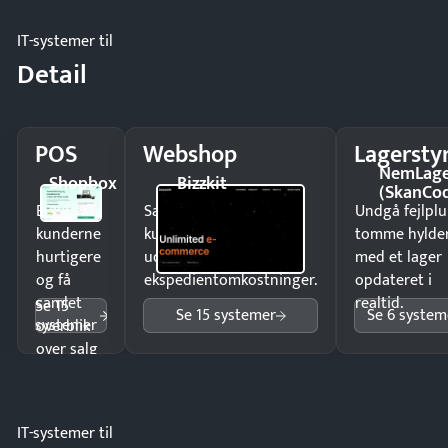
IT-systemer til
Detail
POS
Webshop
Lagersty
NemLag
Shopbox
Bizzkit
(SkanCo
Ekspedér
Sælg produkter 24/7 til
Undgå fejlplu
kunderne
kunder i hele landet
tomme hylde
hurtigere
uden
med et lager
og få
ekspedientomkostninger.
opdateret i
samlet
realtid.
Se 15
Se 15 systemer
Se 6 system
systemer
overblik
over salg
og lager.
IT-systemer til