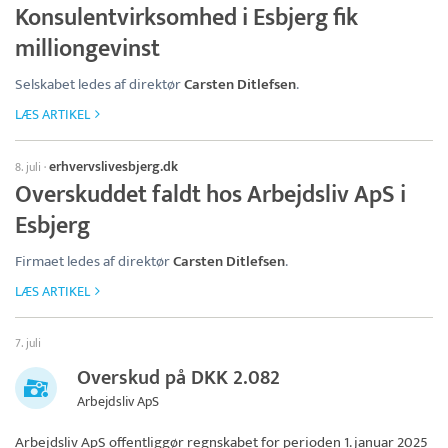
Konsulentvirksomhed i Esbjerg fik
milliongevinst
Selskabet ledes af direktør
Carsten Ditlefsen
.
LÆS ARTIKEL
erhvervslivesbjerg.dk
8. juli
·
Overskuddet faldt hos Arbejdsliv ApS i
Esbjerg
Firmaet ledes af direktør
Carsten Ditlefsen
.
LÆS ARTIKEL
7. juli
Overskud på DKK 2.082
Arbejdsliv ApS
Arbejdsliv ApS
offentliggør regnskabet for perioden 1. januar 2025