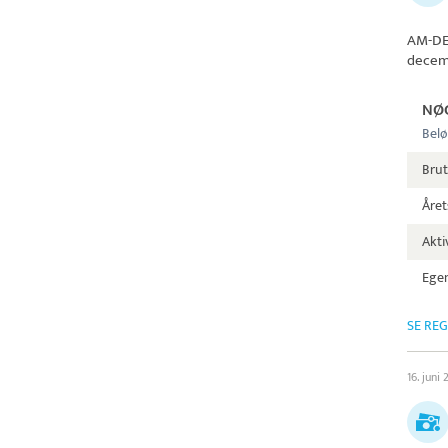
AM-D
decem
NØ
Belø
Brut
Året
Aktiv
Egen
SE RE
16. juni