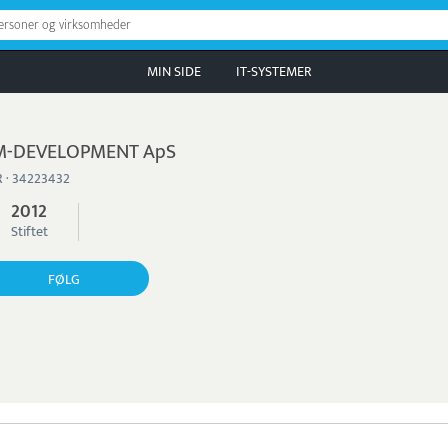
personer og virksomheder
MIN SIDE
IT-SYSTEMER
M-DEVELOPMENT ApS
 · 34223432
2012
Stiftet
FØLG