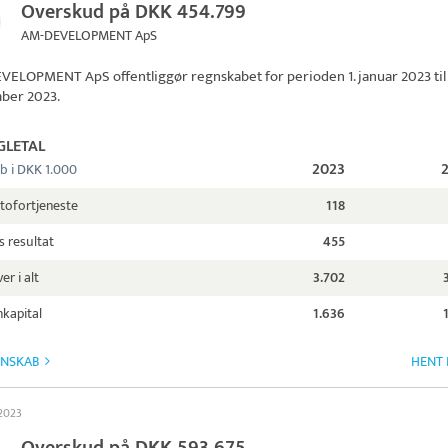
Overskud på DKK 454.799
AM-DEVELOPMENT ApS
EVELOPMENT ApS
offentliggør regnskabet for perioden 1. januar 2023 til 
ber 2023.
GLETAL
2023
b i DKK 1.000
tofortjeneste
118
s resultat
455
er i alt
3.702
kapital
1.636
GNSKAB
HENT 
 2023