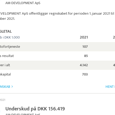
AM-DEVELOPMENT ApS
EVELOPMENT ApS
offentliggør regnskabet for perioden 1. januar 2021 til 
ber 2021.
GLETAL
2021
b i DKK 1.000
tofortjeneste
107
s resultat
85
er i alt
4.142
4
kapital
703
GNSKAB
HENT 
 2021
Underskud på DKK 156.419
AM-DEVELOPMENT ApS