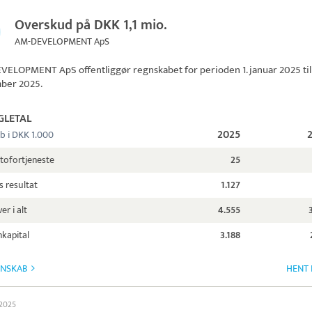
Overskud på DKK 1,1 mio.
AM-DEVELOPMENT ApS
EVELOPMENT ApS
offentliggør regnskabet for perioden 1. januar 2025 til 
ber 2025.
GLETAL
2025
b i DKK 1.000
tofortjeneste
25
s resultat
1.127
er i alt
4.555
kapital
3.188
GNSKAB
HENT 
 2025