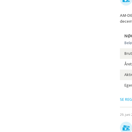
AM-D
decem
NØ
Belø
Brut
Året
Aktiv
Egen
SE RE
29. juni