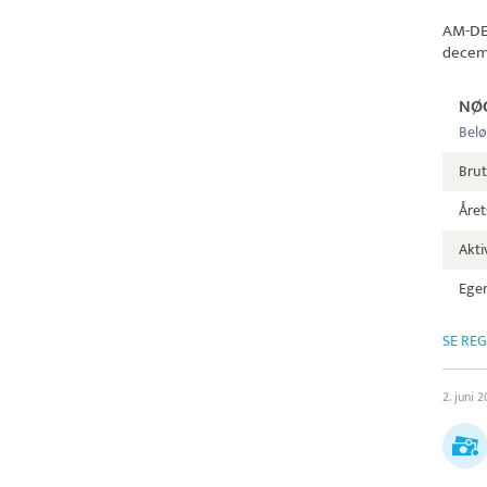
AM-D
decem
NØ
Belø
Brut
Året
Aktiv
Egen
SE RE
2. juni 