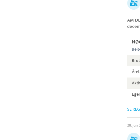
AM-D
decem
NØ
Belø
Brut
Året
Aktiv
Egen
SE RE
28. juni