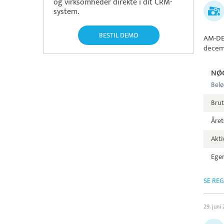
og virksomheder direkte i dit CRM-
system.
BESTIL DEMO
AM-D
decem
NØ
Belø
Brut
Året
Aktiv
Egen
SE RE
29. juni