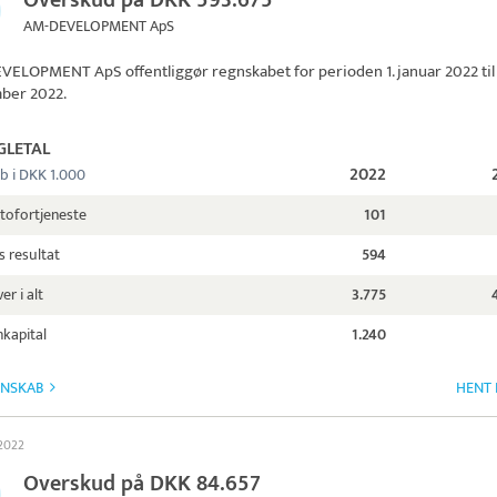
Overskud på DKK 593.675
AM-DEVELOPMENT ApS
EVELOPMENT ApS
offentliggør regnskabet for perioden 1. januar 2022 til 
ber 2022.
GLETAL
2022
b i DKK 1.000
tofortjeneste
101
s resultat
594
er i alt
3.775
kapital
1.240
GNSKAB
HENT 
 2022
Overskud på DKK 84.657