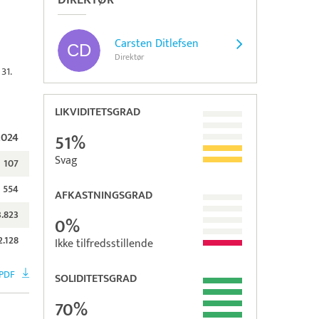
DIREKTØR
Carsten Ditlefsen
Direktør
31.
LIKVIDITETSGRAD
2024
51%
Svag
107
554
AFKASTNINGSGRAD
3.823
0%
2.128
Ikke tilfredsstillende
PDF
SOLIDITETSGRAD
70%