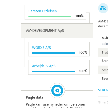
Carsten Ditlefsen
100%
AM-D
decem
AM-DEVELOPMENT ApS
NØ
Belø
WORXS A/S
Brut
100%
Året
Arbejdsliv ApS
Aktiv
100%
Egen
SE RE
Paqle data
15. maj
Paqle kan vise nyheder om personer