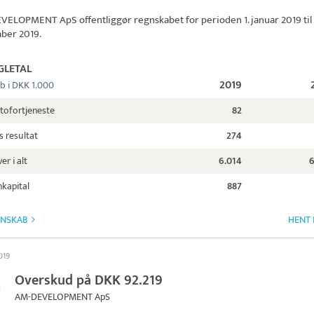
EVELOPMENT ApS
offentliggør regnskabet for perioden 1. januar 2019 til 
ber 2019.
GLETAL
2019
b i DKK 1.000
tofortjeneste
82
s resultat
274
er i alt
6.014
6
kapital
887
GNSKAB
HENT 
2019
Overskud på DKK 92.219
AM-DEVELOPMENT ApS