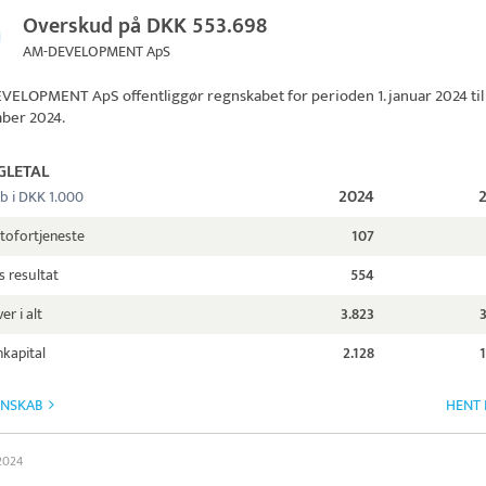
Overskud på DKK 553.698
AM-DEVELOPMENT ApS
EVELOPMENT ApS
offentliggør regnskabet for perioden 1. januar 2024 til 
ber 2024.
GLETAL
2024
b i DKK 1.000
tofortjeneste
107
s resultat
554
er i alt
3.823
kapital
2.128
GNSKAB
HENT 
 2024