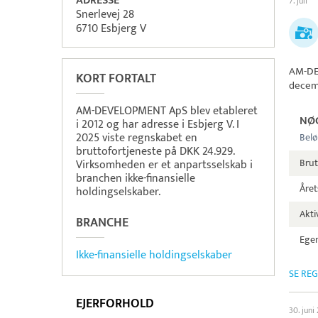
ADRESSE
7. juli
Snerlevej 28
6710 Esbjerg V
AM-D
KORT FORTALT
decem
AM-DEVELOPMENT ApS blev etableret
NØ
i 2012 og har adresse i Esbjerg V. I
2025 viste regnskabet en
Belø
bruttofortjeneste på DKK 24.929.
Brut
Virksomheden er et anpartsselskab i
branchen ikke-finansielle
Året
holdingselskaber.
Aktiv
BRANCHE
Egen
Ikke-finansielle holdingselskaber
SE RE
EJERFORHOLD
30. juni