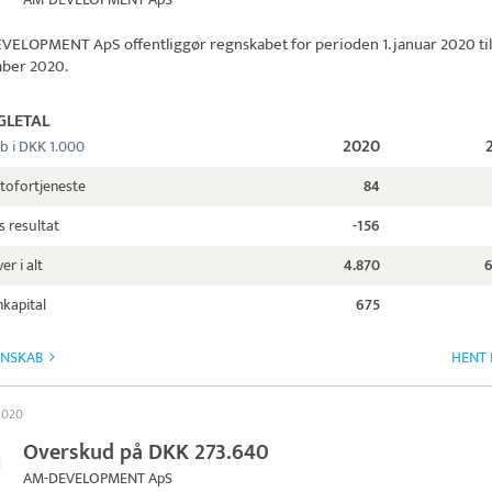
EVELOPMENT ApS
offentliggør regnskabet for perioden 1. januar 2020 til 
ber 2020.
GLETAL
2020
b i DKK 1.000
tofortjeneste
84
s resultat
-156
er i alt
4.870
6
kapital
675
GNSKAB
HENT 
 2020
Overskud på DKK 273.640
AM-DEVELOPMENT ApS