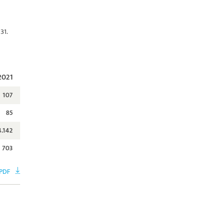
31.
2021
107
85
4.142
703
PDF