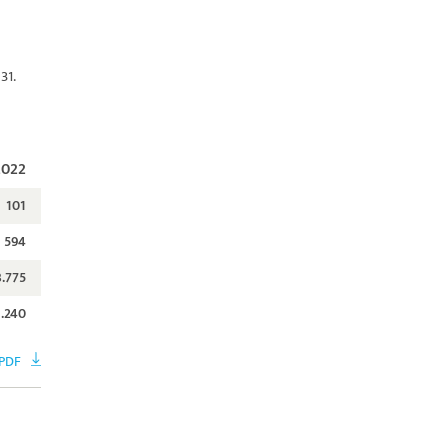
31.
2022
101
594
3.775
1.240
PDF