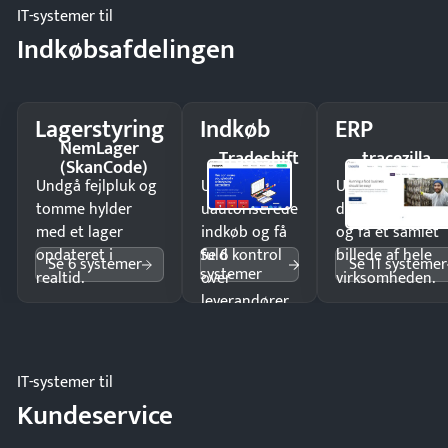
IT-systemer til
Indkøbsafdelingen
Lagerstyring
Indkøb
ERP
NemLager
Tradeshift
tracezilla
(SkanCode)
Undgå fejlpluk og
Undgå
Undgå
tomme hylder
uautoriserede
dobbeltindtastn
med et lager
indkøb og få
og få ét samlet
Se 6
opdateret i
fuld kontrol
billede af hele
Se 6 systemer
Se 11 systemer
systemer
realtid.
over
virksomheden.
leverandører
og forbrug.
IT-systemer til
Kundeservice