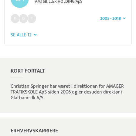
AMTSBILLER HOLDING ApS
2005 - 2018
SE ALLE 12
Pristjek:
7.548 kr
Se priseksempel
Timegrip
Tidsregistrering
KORT FORTALT
Christian Springer har været i direktionen for AMAGER
TRAFIKSKOLE ApS siden 2006 og er desuden direktør i
Glatbane.dk A/S.
ERHVERVSKARRIERE