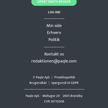
OPRET GRATIS BRUGER
LOG IND
Min side
Erhverv
Politik
Kontakt os
redaktionen@paqle.com
© Paqle ApS
Privatlivspolitik
Brugervilkår
Spørgsmål til GDPR
Paqle ApS
Midtager 29
2605 Brøndby
CVR 36710306