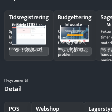
Tidsregistrering
Budgettering
Sags
SmartTID
Infosuite
Mi
Pristjek: 12.523 kr
Spar tid på
Opdag
Faktur
lønberegning og få
budgetafvigelser i
timer 
styr på
tide og grib ind,
materi
ressourceforbruget.
inden de bliver et
reduc
Se 17 systemer
Se 6 systemer
Se 7 
problem.
håndv
papira
IT-systemer til
Detail
POS
Webshop
Lagersty