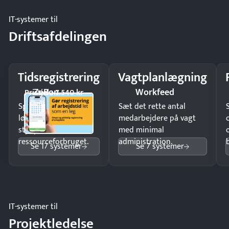
IT-systemer til
Driftsafdelingen
Tidsregistrering
Vagtplanlægning
ZeBon
Workfeed
Pristjek: 7.540 kr
Spar tid på
Sæt det rette antal
lønberegning og få
medarbejdere på vagt
styr på
med minimal
ressourceforbruget.
administration.
Se 17 systemer
Se 7 systemer
IT-systemer til
Projektledelse