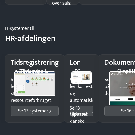
over salg
og lager.
IT-systemer til
HR-afdelingen
Tidsregistrering
Løn
Dokument
Timegrip
EG
Simplit
Pristjek: 7.548 kr
Spar tid på
Udbetal
Send kontrakter
lønberegning og få
løn korrekt
på minutter o
styr på
og
dokumenter.
ressourceforbruget.
automatisk
—
Se 13
Se 17 systemer
Se 16 
systemer
tilpasset
danske
regler.