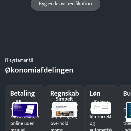
Byg en kravspecifikation
IT-systemer til
Økonomiafdelingen
Betaling
Regnskab
Løn
Bu
Simpelt
S5
Salary
Regnskab
Modtag
Spar timer på
Udbetal
Op
kortbetalinger
bogføring og
løn korrekt
bud
online uden
overhold
og
tide
manuel
moms
automatisk
ind