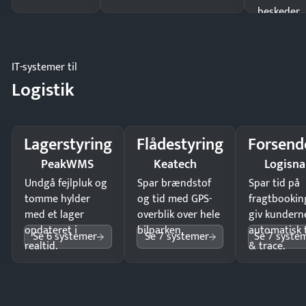
beskeder.
IT-systemer til
Logistik
Lagerstyring
Flådestyring
Forsend
PeakWMS
Keatech
Logisn
Undgå fejlpluk og
Spar brændstof
Spar tid på
tomme hylder
og tid med GPS-
fragtbookin
med et lager
overblik over hele
giv kundern
opdateret i
bilparken.
automatisk 
Se 6 systemer
Se 7 systemer
Se 7 syste
realtid.
& trace.