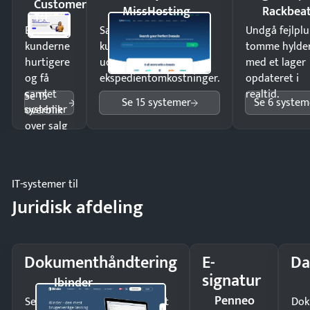
Customer
MissHosting
Rackbea
1st
Ekspedér
Sælg produkter 24/7 til
Undgå fejlplu
kunderne
kunder i hele landet
tomme hylde
hurtigere
uden
med et lager
og få
ekspedientomkostninger.
opdateret i
samlet
realtid.
Se 15
Se 15 systemer
Se 6 system
systemer
overblik
over salg
og lager.
IT-systemer til
Juridisk afdeling
Dokumenthåndtering
E-
Da
signatur
Ibinder
Penneo
Send kontrakter til underskrift
Dok