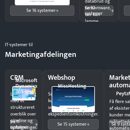
databrud og
Se 10
ransomware,
Se 16 systemer
systemer
der kan
lamme
driften.
IT-systemer til
Marketingafdelingen
CRM
Webshop
Market
Microsoft
automa
Dynamics
MissHosting
365
Peytz
Luk flere salg
Sælg produkter 24/7 til
med et
kunder i hele landet
Få flere s
struktureret
uden
af eksiste
overblik over
ekspedientomkostninger.
kunder m
pipeline og
Se 11
målrettede
Se 15 systemer
Se 9 sys
systemer
opfølgninger.
automatis