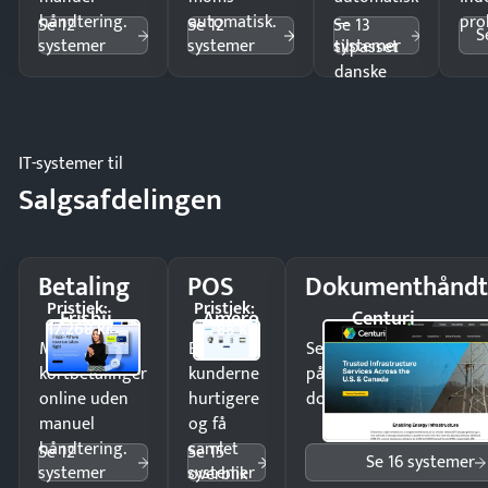
håndtering.
automatisk.
—
pro
Se 12
Se 12
Se 13
S
systemer
systemer
systemer
tilpasset
danske
regler.
IT-systemer til
Salgsafdelingen
Betaling
POS
Dokumenthåndt
Pristjek:
Pristjek:
Frisbii
Amero
Centuri
17.268 kr
4.788 kr
Modtag
Ekspedér
Send kontrakter til unde
kortbetalinger
kunderne
på minutter og mist ing
online uden
hurtigere
dokumenter.
manuel
og få
håndtering.
samlet
Se 12
Se 15
Se 16 systemer
systemer
systemer
overblik