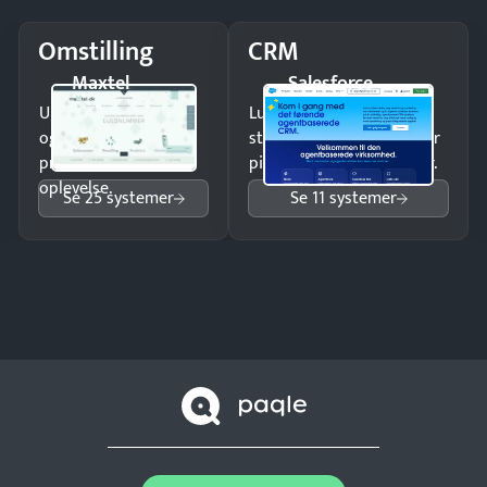
Omstilling
CRM
Maxtel
Salesforce
Undgå tabte opkald
Luk flere salg med et
og giv kunderne en
struktureret overblik over
professionel
pipeline og opfølgninger.
oplevelse.
Se 25 systemer
Se 11 systemer