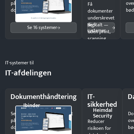
på minutter og mist ingen
ove
Få
dokumenter.
bød
dokumenter
underskrevet
Se 5
digitalt —
Se 16 systemer
systemer
uden print,
scanning
eller fysisk
møde.
IT-systemer til
IT-afdelingen
Dokumenthåndtering
IT-
D
sikkerhed
Ibinder
Heimdal
Send kontrakter til underskrift
Do
Security
på minutter og mist ingen
ov
Reducer
dokumenter.
bø
risikoen for