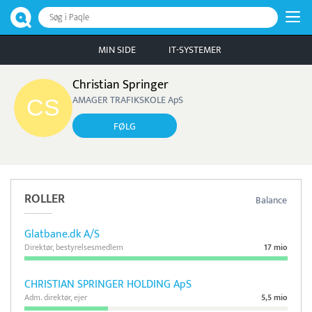
Søg i Paqle
MIN SIDE
IT-SYSTEMER
Christian Springer
AMAGER TRAFIKSKOLE ApS
FØLG
ROLLER
Balance
Glatbane.dk A/S
Direktør, bestyrelsesmedlem
17 mio
CHRISTIAN SPRINGER HOLDING ApS
Adm. direktør, ejer
5,5 mio