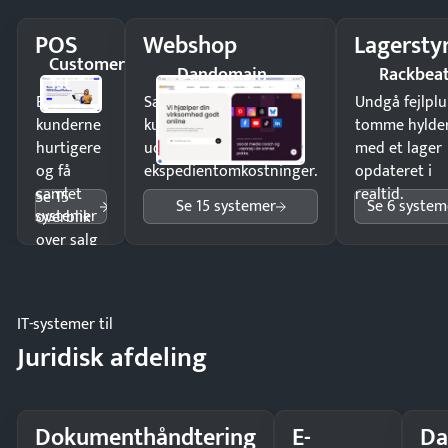
POS
Webshop
Lagersty
Customer
Dandomain
Rackbea
1st
Ekspedér
Sælg produkter 24/7 til
Undgå fejlplu
kunderne
kunder i hele landet
tomme hylde
hurtigere
uden
med et lager
og få
ekspedientomkostninger.
opdateret i
samlet
realtid.
Se 15
Se 15 systemer
Se 6 system
systemer
overblik
over salg
og lager.
IT-systemer til
Juridisk afdeling
Dokumenthåndtering
E-
Da