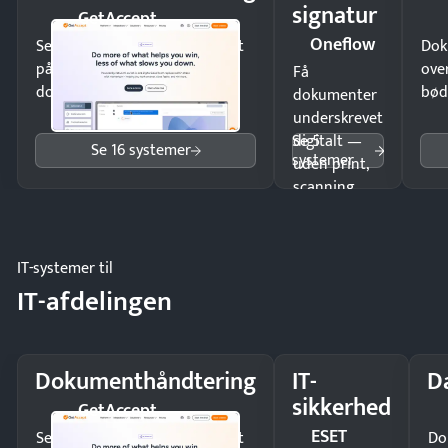
signatur
GetAccept
Oneflow
Send kontrakter til underskrift
Dok
på minutter og mist ingen
ove
Få
dokumenter.
bød
dokumenter
underskrevet
Se 5
digitalt —
Se 16 systemer
systemer
uden print,
scanning
eller fysisk
møde.
IT-systemer til
IT-afdelingen
Dokumenthåndtering
IT-
D
sikkerhed
GetAccept
ESET
Send kontrakter til underskrift
Do