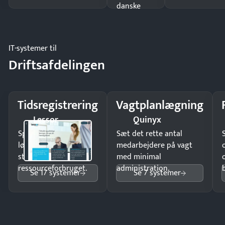
danske
regler.
IT-systemer til
Driftsafdelingen
Tidsregistrering
Vagtplanlægning
Lessor
Quinyx
Spar tid på
Sæt det rette antal
lønberegning og få
medarbejdere på vagt
styr på
med minimal
ressourceforbruget.
administration.
Se 17 systemer
Se 7 systemer