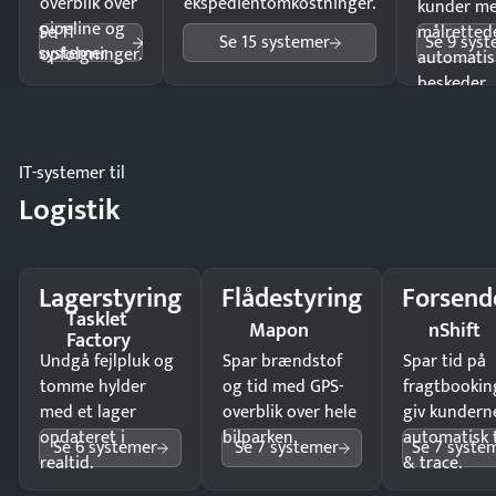
overblik over
ekspedientomkostninger.
kunder m
pipeline og
Se 11
målrettede
Se 15 systemer
Se 9 sys
systemer
opfølgninger.
automatis
beskeder.
IT-systemer til
Logistik
Lagerstyring
Flådestyring
Forsend
Tasklet
Mapon
nShift
Factory
Undgå fejlpluk og
Spar brændstof
Spar tid på
tomme hylder
og tid med GPS-
fragtbookin
med et lager
overblik over hele
giv kundern
opdateret i
bilparken.
automatisk 
Se 6 systemer
Se 7 systemer
Se 7 syste
realtid.
& trace.