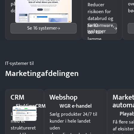
på minutter og mist ingen
ov
Reducer
dokumenter.
bø
risikoen for
databrud og
Se 10
ransomware,
Se 16 systemer
systemer
der kan
lamme
driften.
IT-systemer til
Marketingafdelingen
CRM
Webshop
Market
automa
SkyViewCRM
WGR e-handel
Playab
Luk flere salg
Sælg produkter 24/7 til
med et
kunder i hele landet
Få flere s
struktureret
uden
af eksiste