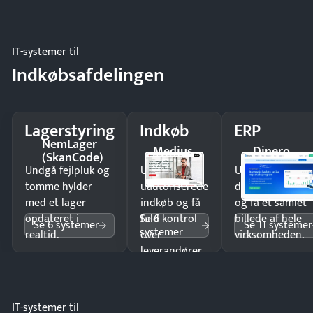
IT-systemer til
Indkøbsafdelingen
Lagerstyring
Indkøb
ERP
NemLager
Medius
Dinero
(SkanCode)
Undgå fejlpluk og
Undgå
Undgå
tomme hylder
uautoriserede
dobbeltindtastn
med et lager
indkøb og få
og få ét samlet
Se 6
opdateret i
fuld kontrol
billede af hele
Se 6 systemer
Se 11 systemer
systemer
realtid.
over
virksomheden.
leverandører
og forbrug.
IT-systemer til