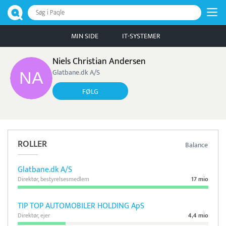
Søg i Paqle
MIN SIDE
IT-SYSTEMER
Niels Christian Andersen
Glatbane.dk A/S
FØLG
ROLLER
Balance
Glatbane.dk A/S
Direktør, bestyrelsesmedlem
17 mio
TIP TOP AUTOMOBILER HOLDING ApS
Direktør, ejer
4,4 mio