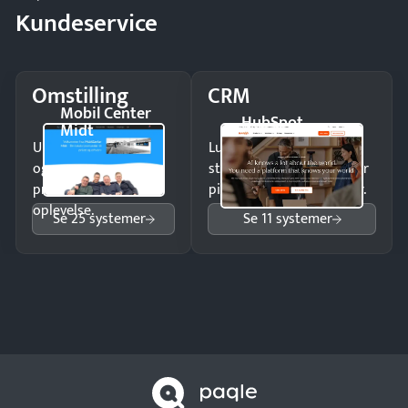
Kundeservice
Omstilling
CRM
Mobil Center
HubSpot
Midt
Undgå tabte opkald
Luk flere salg med et
og giv kunderne en
struktureret overblik over
professionel
pipeline og opfølgninger.
oplevelse.
Se 25 systemer
Se 11 systemer