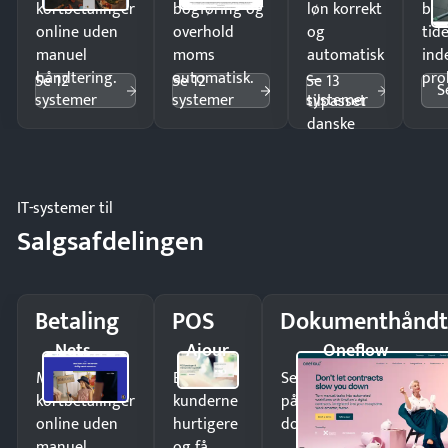
kortbetalinger
bogføring og
løn korrekt
bud
online uden
overhold
og
tide
manuel
moms
automatisk
ind
håndtering.
automatisk.
—
pro
Se 12
Se 12
Se 13
S
systemer
systemer
systemer
tilpasset
danske
regler.
IT-systemer til
Salgsafdelingen
Betaling
POS
Dokumenthåndt
Nets
Ajour
Oneflow
Modtag
Ekspedér
Send kontrakter til unde
kortbetalinger
kunderne
på minutter og mist ing
online uden
hurtigere
dokumenter.
manuel
og få