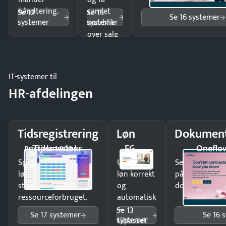
håndtering.
samlet
Se 12
Se 15
Se 16 systemer
systemer
systemer
overblik
over salg
og lager.
IT-systemer til
HR-afdelingen
Tidsregistrering
Løn
Dokument
Tidsmester
EG
Oneflo
Pristjek: 1.200 kr
Spar tid på
Udbetal
Send kontrakter
lønberegning og få
løn korrekt
på minutter o
styr på
og
dokumenter.
ressourceforbruget.
automatisk
—
Se 13
Se 17 systemer
Se 16 
systemer
tilpasset