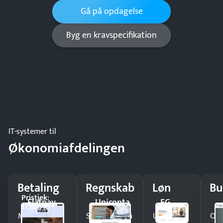
Gå på opdagelse
Byg en kravspecifikation
IT-systemer til
Økonomiafdelingen
Betaling
Regnskab
Løn
Bu
Pristjek:
Flatpay
Uniconta
EG
11.880 kr
Modtag
Spar timer på
Udbetal
Op