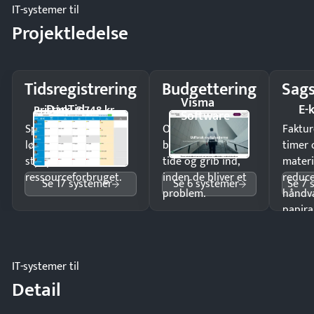
IT-systemer til
Projektledelse
Tidsregistrering
Budgettering
Sags
Visma
DanTid
E-
Pristjek: 5.748 kr
Software
Spar tid på
Opdag
Faktur
lønberegning og få
budgetafvigelser i
timer 
styr på
tide og grib ind,
materi
ressourceforbruget.
inden de bliver et
reduc
Se 17 systemer
Se 6 systemer
Se 7 
problem.
håndv
papira
IT-systemer til
Detail