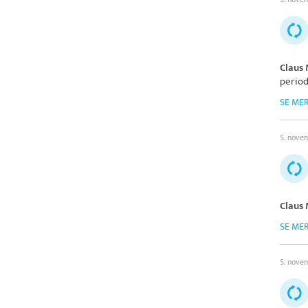
Claus
period
SE ME
5. nove
Claus
SE ME
5. nove