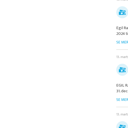
Egil R
2024 t
SE ME
13. mar
EGIL 
31. de
SE ME
13. mar