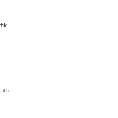
fik
il 31.