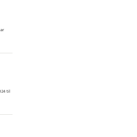
uar
24 til