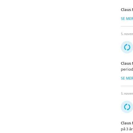
Claus
SE ME
5. nove
Claus
period
SE ME
5. nove
Claus
på 3 år