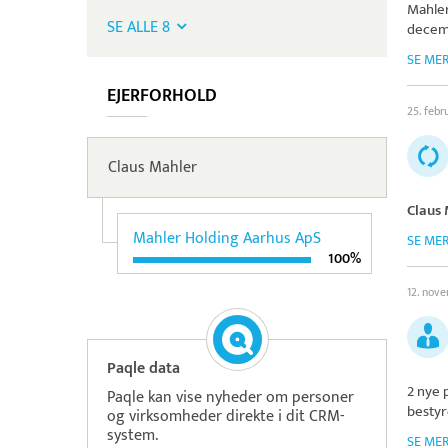
Mahle
SE ALLE 8
decem
SE ME
EJERFORHOLD
25. febr
Claus Mahler
Claus
Mahler Holding Aarhus ApS
SE ME
100%
12. nov
Paqle data
2 nye 
Paqle kan vise nyheder om personer
bestyr
og virksomheder direkte i dit CRM-
system.
SE ME