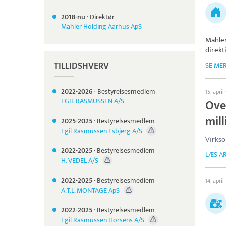
2018-nu
·
Direktør
Mahler Holding Aarhus ApS
Mahle
direkt
TILLIDSHVERV
SE ME
2022-
2026
·
Bestyrelsesmedlem
15. april
EGIL RASMUSSEN A/S
Ove
mil
2025-
2025
·
Bestyrelsesmedlem
Egil Rasmussen Esbjerg A/S
Virkso
2022-
2025
·
Bestyrelsesmedlem
LÆS AR
H. VEDEL A/S
2022-
2025
·
Bestyrelsesmedlem
14. april
A.T.L. MONTAGE ApS
2022-
2025
·
Bestyrelsesmedlem
Egil Rasmussen Horsens A/S