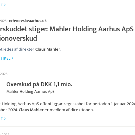
RE
erhvervslivaarhus.dk
 2025
·
rskuddet stiger: Mahler Holding Aarhus ApS 
lionoverskud
t ledes af direktør
Claus Mahler
.
TIKEL
l 2025
Overskud på DKK 1,1 mio.
Mahler Holding Aarhus ApS
r Holding Aarhus ApS
offentliggør regnskabet for perioden 1. januar 2024 t
ber 2024.
Claus Mahler
er medlem af direktionen.
RE
ts 2025