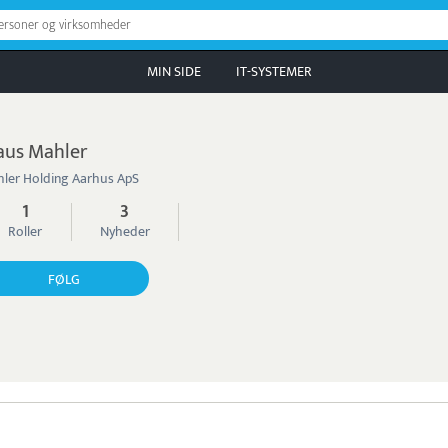
personer og virksomheder
MIN SIDE
IT-SYSTEMER
aus Mahler
ler Holding Aarhus ApS
1
3
Roller
Nyheder
FØLG