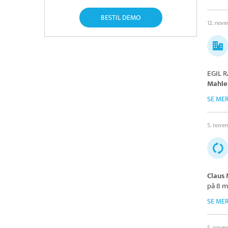
BESTIL DEMO
12. nov
EGIL R
Mahle
SE ME
5. nove
Claus
på 8 m
SE ME
5. nove