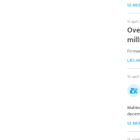
SE ME
11. april
Ove
mil
Firmae
LÆS AR
10. apri
Mahle
decem
SE ME
13. mar