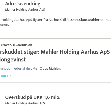
Adresseændring
Mahler Holding Aarhus ApS
r Holding Aarhus ApS
flytter fra Aarhus C til Risskov.
Claus Mahler
er med
ionen.
RE
erhvervslivaarhus.dk
·
rskuddet stiger: Mahler Holding Aarhus ApS 
liongevinst
mheden ledes af direktør
Claus Mahler
.
TIKEL
Overskud på DKK 1,6 mio.
Mahler Holding Aarhus ApS