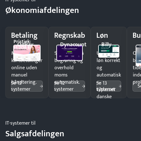
Økonomiafdelingen
Betaling
Regnskab
Løn
Bu
Pristjek:
OnPay
Dynacount
Billy
11.208 kr
Modtag
Spar timer på
Udbetal
Op
kortbetalinger
bogføring og
løn korrekt
bud
online uden
overhold
og
tide
manuel
moms
automatisk
ind
håndtering.
automatisk.
—
pro
Se 12
Se 12
Se 13
S
systemer
systemer
systemer
tilpasset
danske
regler.
IT-systemer til
Salgsafdelingen