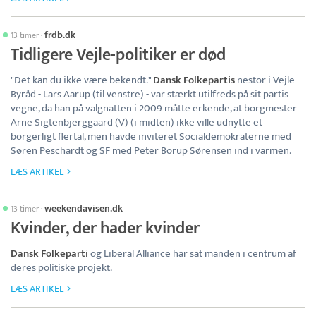
frdb.dk
13 timer
·
Tidligere Vejle-politiker er død
"Det kan du ikke være bekendt."
Dansk Folkepartis
nestor i Vejle
Byråd - Lars Aarup (til venstre) - var stærkt utilfreds på sit partis
vegne, da han på valgnatten i 2009 måtte erkende, at borgmester
Arne Sigtenbjerggaard (V) (i midten) ikke ville udnytte et
borgerligt flertal, men havde inviteret Socialdemokraterne med
Søren Peschardt og SF med Peter Borup Sørensen ind i varmen.
LÆS ARTIKEL
weekendavisen.dk
13 timer
·
Kvinder, der hader kvinder
Dansk Folkeparti
og Liberal Alliance har sat manden i centrum af
deres politiske projekt.
LÆS ARTIKEL