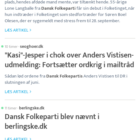
plads, hendes afdøde mand mente, var tiltænkt hende. 55‑årige
Lone Langballe fra
Dansk Folkeparti
får sin debut i Folketinget, når
hun indtræder i Folketinget som stedfortræder for Søren Boel
Olesen, der er sygemeldt med stress frem til 28. september.
LÆS ARTIKEL
seoghoer.dk
10 timer
·
"Kasi"-Jesper i chok over Anders Vistisen-
udmelding: Fortsætter ordkrig i mailtråd
Sådan lød ordene fra
Dansk Folkepartis
Anders Vistisen til DR i
slutningen af juni.
LÆS ARTIKEL
berlingske.dk
11 timer
·
Dansk Folkeparti blev nævnt i
berlingske.dk
LÆS ARTIKEL