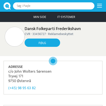
Søg i Paqle
MIN SIDE
IT-SYSTEMER
Dansk Folkeparti Frederikshavn
CVR · 33456727 · Reklamebeskyttet
FØLG
ADRESSE
c/o John Wolters Sørensen
Tryvej 171
9750 Østervrå
(+45) 98 95 63 82
Pristjek:
11.208 kr
Se priseksempel
OnPay
Betaling