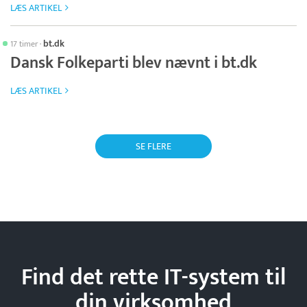
LÆS ARTIKEL
bt.dk
17 timer
·
Dansk Folkeparti blev nævnt i bt.dk
LÆS ARTIKEL
SE FLERE
Find det rette IT-system til
din
virksomhed