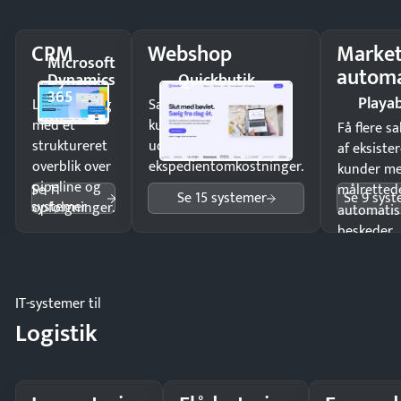
CRM
Webshop
Market
Microsoft
automa
Dynamics
Quickbutik
365
Playab
Luk flere salg
Sælg produkter 24/7 til
med et
kunder i hele landet
Få flere s
struktureret
uden
af eksiste
overblik over
ekspedientomkostninger.
kunder m
pipeline og
Se 11
målrettede
Se 15 systemer
Se 9 sys
systemer
opfølgninger.
automatis
beskeder.
IT-systemer til
Logistik