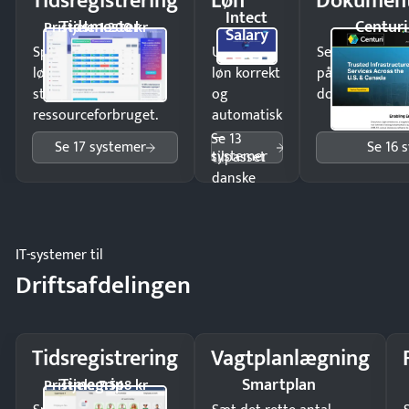
Tidsregistrering
Løn
Dokument
Intect
Tidsmester
Centuri
Pristjek: 1.200 kr
Salary
Spar tid på
Udbetal
Send kontrakter
lønberegning og få
løn korrekt
på minutter o
styr på
og
dokumenter.
ressourceforbruget.
automatisk
—
Se 13
Se 17 systemer
Se 16 
systemer
tilpasset
danske
regler.
IT-systemer til
Driftsafdelingen
Tidsregistrering
Vagtplanlægning
Timegrip
Smartplan
Pristjek: 7.548 kr