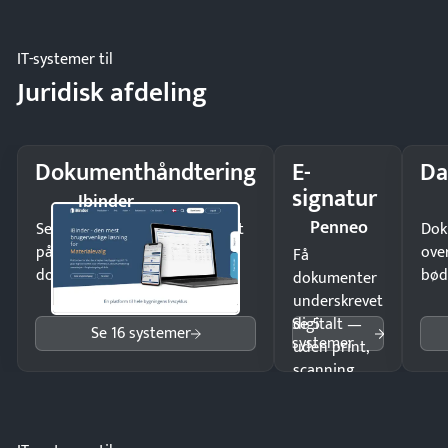
IT-systemer til
Juridisk afdeling
Dokumenthåndtering
E-
Da
signatur
Ibinder
Penneo
Send kontrakter til underskrift
Dok
på minutter og mist ingen
ove
Få
dokumenter.
bød
dokumenter
underskrevet
Se 5
digitalt —
Se 16 systemer
systemer
uden print,
scanning
eller fysisk
møde.