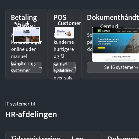
Betaling
POS
Dokumenthåndt
Customer
Pristjek:
Flatpay
Centuri
1st
11.880 kr
Modtag
Ekspedér
Send kontrakter til unde
kortbetalinger
kunderne
på minutter og mist ing
online uden
hurtigere
dokumenter.
manuel
og få
håndtering.
samlet
Se 12
Se 15
Se 16 systemer
systemer
systemer
overblik
over salg
og lager.
IT-systemer til
HR-afdelingen