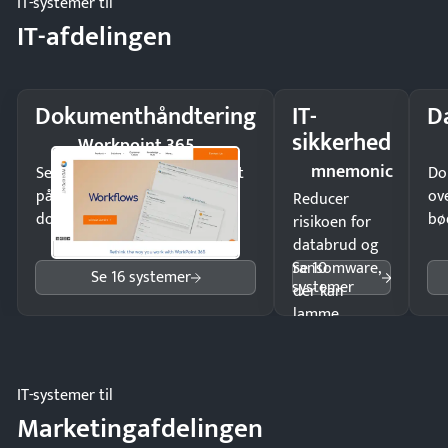
IT-systemer til
IT-afdelingen
Dokumenthåndtering
IT-
D
sikkerhed
Workpoint 365
mnemonic
Send kontrakter til underskrift
Do
på minutter og mist ingen
ov
Reducer
dokumenter.
bø
risikoen for
databrud og
Se 10
ransomware,
Se 16 systemer
systemer
der kan
lamme
driften.
IT-systemer til
Marketingafdelingen