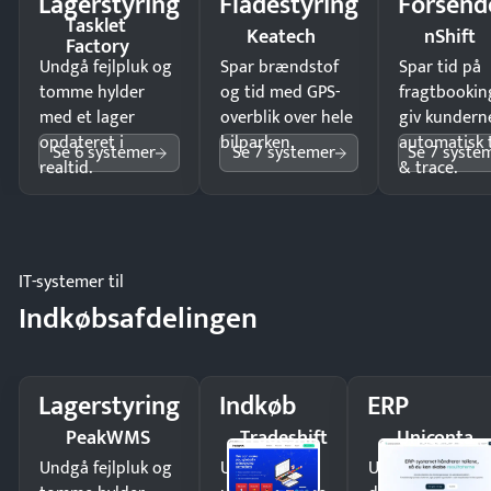
Lagerstyring
Flådestyring
Forsend
Tasklet
Keatech
nShift
Factory
Undgå fejlpluk og
Spar brændstof
Spar tid på
tomme hylder
og tid med GPS-
fragtbookin
med et lager
overblik over hele
giv kundern
opdateret i
bilparken.
automatisk 
Se 6 systemer
Se 7 systemer
Se 7 syste
realtid.
& trace.
IT-systemer til
Indkøbsafdelingen
Lagerstyring
Indkøb
ERP
PeakWMS
Tradeshift
Uniconta
Undgå fejlpluk og
Undgå
Undgå