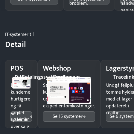
problem.
håndv
papira
IT-systemer til
Detail
POS
Webshop
Lagersty
DitBetalingssystem.dk
Dandomain
Tracelin
Ekspedér
Sælg produkter 24/7 til
Undgå fejlplu
kunderne
kunder i hele landet
tomme hylde
hurtigere
uden
med et lager
og få
ekspedientomkostninger.
opdateret i
samlet
realtid.
Se 15
Se 15 systemer
Se 6 system
systemer
overblik
over salg
og lager.