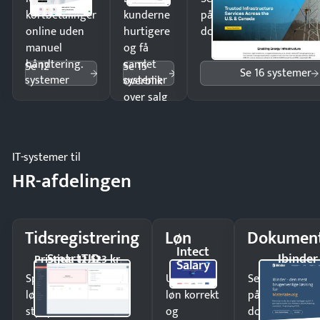
kortbetalinger
kunderne
på minutter og mist ing
online uden
hurtigere
dokumenter.
manuel
og få
håndtering.
samlet
Se 12
Se 15
Se 16 systemer
systemer
systemer
overblik
over salg
og lager.
IT-systemer til
HR-afdelingen
Tidsregistrering
Løn
Dokument
Intect
SmartTID
Ibinder
Pristjek: 12.523 kr
Salary
Spar tid på
Udbetal
Send kontrakter
lønberegning og få
løn korrekt
på minutter o
styr på
og
dokumenter.