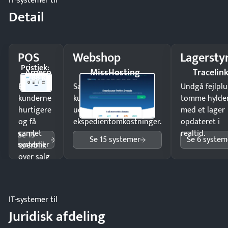
IT-systemer til
Detail
POS
Webshop
Lagersty
Pristjek:
Amero
MissHosting
Tracelin
4.788 kr
Ekspedér
Sælg produkter 24/7 til
Undgå fejlplu
kunderne
kunder i hele landet
tomme hylde
hurtigere
uden
med et lager
og få
ekspedientomkostninger.
opdateret i
samlet
realtid.
Se 15
Se 15 systemer
Se 6 system
systemer
overblik
over salg
og lager.
IT-systemer til
Juridisk afdeling