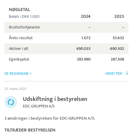
NØGLETAL
2024
2023
Beløb i DKK 1.000
Bruttofortjeneste
–
–
Årets resultat
1.072
55.652
Aktiver i alt
490.033
490.502
Egenkapital
283.990
287.508
SE REGNSKAB
HENT PDF
25. marts 2025
Udskiftning i bestyrelsen
EDC-GRUPPEN A/S
3 ændringer i bestyrelsen for
EDC-GRUPPEN A/S
.
TILTRÆDER BESTYRELSEN