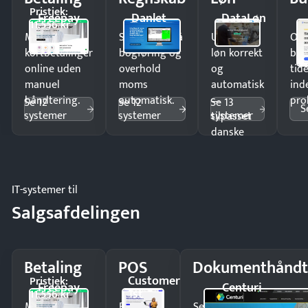
Pristjek:
Freepay
Danlet
DataLøn
11.556 kr
Modtag
Spar timer på
Udbetal
Op
kortbetalinger
bogføring og
løn korrekt
bud
online uden
overhold
og
tide
manuel
moms
automatisk
ind
håndtering.
automatisk.
—
pro
Se 12
Se 12
Se 13
S
systemer
systemer
systemer
tilpasset
danske
regler.
IT-systemer til
Salgsafdelingen
Betaling
POS
Dokumenthåndt
Customer
Pristjek:
Freepay
Centuri
1st
11.556 kr
Modtag
Ekspedér
Send kontrakter til unde