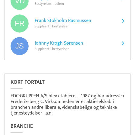
Bestyrelsesmedlem
Frank Stokholm Rasmussen
Suppleant i bestyrelsen
Johnny Krogh Sørensen
Suppleant i bestyrelsen
Pristjek:
12.523 kr
Se priseksempel
SmartTID
Tidsregistrering
KORT FORTALT
EDC-GRUPPEN A/S blev etableret i 1987 og har adresse i
Frederiksberg C. Virksomheden er et aktieselskab i
branchen andre liberale, videnskabelige og tekniske
tjenesteydelser i.a.n.
BRANCHE