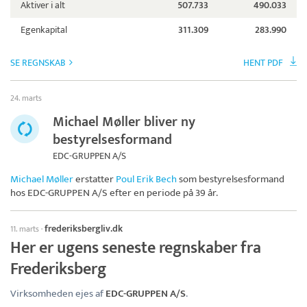
Aktiver i alt
507.733
490.033
Egenkapital
311.309
283.990
SE REGNSKAB
HENT PDF
24. marts
Michael Møller bliver ny
bestyrelsesformand
EDC-GRUPPEN A/S
Michael Møller
erstatter
Poul Erik Bech
som bestyrelsesformand
hos
EDC-GRUPPEN A/S
efter en periode på 39 år.
frederiksbergliv.dk
11. marts
·
Her er ugens seneste regnskaber fra
Frederiksberg
Virksomheden ejes af
EDC-GRUPPEN A/S
.