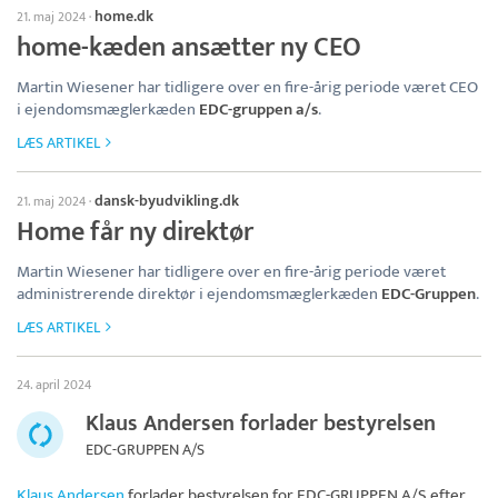
home.dk
21. maj 2024
·
home-kæden ansætter ny CEO
Martin Wiesener har tidligere over en fire-årig periode været CEO
i ejendomsmæglerkæden
EDC-gruppen a/s
.
LÆS ARTIKEL
dansk-byudvikling.dk
21. maj 2024
·
Home får ny direktør
Martin Wiesener har tidligere over en fire-årig periode været
administrerende direktør i ejendomsmæglerkæden
EDC-Gruppen
.
LÆS ARTIKEL
24. april 2024
Klaus Andersen forlader bestyrelsen
EDC-GRUPPEN A/S
Klaus Andersen
forlader bestyrelsen for
EDC-GRUPPEN A/S
efter