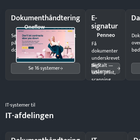
Dokumenthåndtering
E-
Da
signatur
Oneflow
Penneo
Send kontrakter til underskrift
Dok
på minutter og mist ingen
ove
Få
dokumenter.
bød
dokumenter
underskrevet
Se 5
digitalt —
Se 16 systemer
systemer
uden print,
scanning
eller fysisk
møde.
IT-systemer til
IT-afdelingen