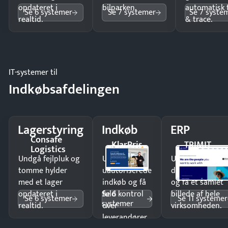
opdateret i
bilparken.
automatisk 
Se 6 systemer
Se 7 systemer
Se 7 syste
realtid.
& trace.
IT-systemer til
Indkøbsafdelingen
Lagerstyring
Indkøb
ERP
Consafe
KlarPris
TRIMIT
Logistics
Undgå fejlpluk og
Undgå
Undgå
tomme hylder
uautoriserede
dobbeltindtastn
med et lager
indkøb og få
og få ét samlet
Se 6
opdateret i
fuld kontrol
billede af hele
Se 6 systemer
Se 11 systemer
systemer
realtid.
over
virksomheden.
leverandører