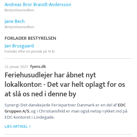
Andreas Bror Brandt-Andersson
Bestyrelsesmedlem
Jane Bech
Bestyrelsesmedlem
FORLADER BESTYRELSEN
Jan Brusgaard
Forlader efter en periode på 14 år
fyens.dk
22. januar 2025
·
Feriehusudlejer har åbnet nyt
lokalkontor: - Det var helt oplagt for os
at slå os ned i denne by
Synergi Det danskejede Feriepartner Danmark er en del af
EDC
Gruppen A/S
, og i Christiansfeld er man også netop rykket ind på
EDC-kontoret i Lindegade.
LÆS ARTIKEL