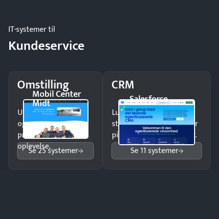
og forbrug.
IT-systemer til
Kundeservice
Omstilling
CRM
Mobil Center
Salesforce
Midt
Undgå tabte opkald
Luk flere salg med et
og giv kunderne en
struktureret overblik over
professionel
pipeline og opfølgninger.
oplevelse.
Se 25 systemer
Se 11 systemer