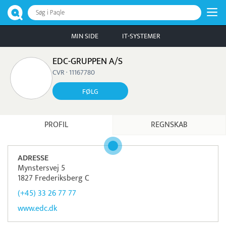
Søg i Paqle
MIN SIDE
IT-SYSTEMER
EDC-GRUPPEN A/S
CVR · 11167780
FØLG
PROFIL
REGNSKAB
ADRESSE
Mynstersvej 5
1827 Frederiksberg C
(+45) 33 26 77 77
www.edc.dk