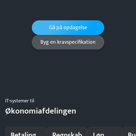
Gå på opdagelse
Byg en kravspecifikation
IT-systemer til
Økonomiafdelingen
Betaling
Regnskab
Løn
Bu