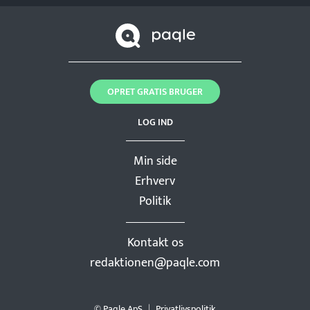
OPRET GRATIS BRUGER
LOG IND
Min side
Erhverv
Politik
Kontakt os
redaktionen@paqle.com
© Paqle ApS
Privatlivspolitik