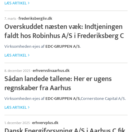
LÆS ARTIKEL
frederiksbergliv.dk
7. marts
·
Overskuddet næsten væk: Indtjeningen
faldt hos Robinhus A/S i Frederiksberg C
Virksomheden ejes af
EDC-GRUPPEN A/S
.
LÆS ARTIKEL
erhvervslivaarhus.dk
8. december 2025
·
Sådan landede tallene: Her er ugens
regnskaber fra Aarhus
Virksomheden ejes af
EDC-GRUPPEN A/S
,Cornerstone Capital A/S.
LÆS ARTIKEL
erhvervplus.dk
1. december 2025
·
Dansk Energiforsyning A/S i Aarhus C fik