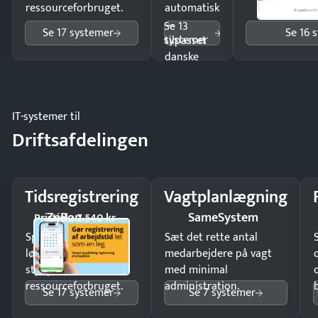
ressourceforbruget.
automatisk
—
Se 13
Se 17 systemer
Se 16 
systemer
tilpasset
danske
regler.
IT-systemer til
Driftsafdelingen
Tidsregistrering
Vagtplanlægning
ZeBon
SameSystem
Pristjek: 7.540 kr
Spar tid på
Sæt det rette antal
lønberegning og få
medarbejdere på vagt
styr på
med minimal
ressourceforbruget.
administration.
Se 17 systemer
Se 7 systemer