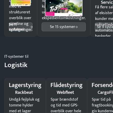
Luk flere salg
Sælg produkter 24/7 til
Servic
med et
kunder i hele landet
Få flere s
struktureret
uden
af eksiste
overblik over
ekspedientomkostninger.
kunder m
pipeline og
Se 11
målrettede
Se 15 systemer
Se 9 sys
systemer
opfølgninger.
automatis
beskeder.
IT-systemer til
Logistik
Lagerstyring
Flådestyring
Forsend
Rackbeat
Webfleet
CargoFl
Undgå fejlpluk og
Spar brændstof
Spar tid på
tomme hylder
og tid med GPS-
fragtbookin
med et lager
overblik over hele
giv kundern