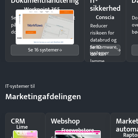
Dokumenthåndtering
IT-
D
sikkerhed
Workpoint 365
Conscia
Send kontrakter til underskrift
Do
på minutter og mist ingen
ov
Reducer
dokumenter.
bø
risikoen for
databrud og
Se 10
ransomware,
Se 16 systemer
systemer
der kan
lamme
driften.
IT-systemer til
Marketingafdelingen
CRM
Webshop
Market
Lime
automa
Freewebstore
CRM
Rapto