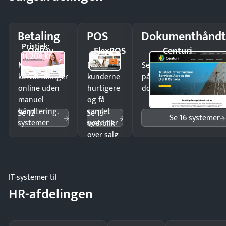
Betaling
POS
Dokumenthåndt
Pristjek:
OnPay
FlexPOS
Centuri
11.208 kr
Modtag
Ekspedér
Send kontrakter til unde
kortbetalinger
kunderne
på minutter og mist ing
online uden
hurtigere
dokumenter.
manuel
og få
håndtering.
samlet
Se 12
Se 15
Se 16 systemer
systemer
systemer
overblik
over salg
og lager.
IT-systemer til
HR-afdelingen