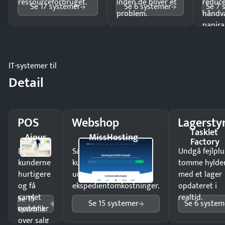
ressourceforbruget.
inden de bliver et
reduc
Se 17 systemer
Se 6 systemer
Se 7 
problem.
håndv
papira
IT-systemer til
Detail
POS
Webshop
Lagersty
Tasklet
Ajour
MissHosting
Factory
Ekspedér
Sælg produkter 24/7 til
Undgå fejlplu
kunderne
kunder i hele landet
tomme hylde
hurtigere
uden
med et lager
og få
ekspedientomkostninger.
opdateret i
samlet
realtid.
Se 15
Se 15 systemer
Se 6 system
systemer
overblik
over salg