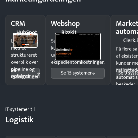
CRM
Webshop
Market
automa
HubSpot
Bizzkit
Clerk.
Luk flere salg
Sælg produkter 24/7 til
med et
kunder i hele landet
Få flere s
struktureret
uden
af eksiste
overblik over
ekspedientomkostninger.
kunder m
pipeline og
Se 11
målrettede
Se 15 systemer
Se 9 sys
systemer
opfølgninger.
automatis
beskeder.
IT-systemer til
Logistik