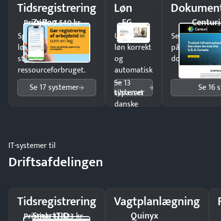
Tidsregistrering
Løn
Dokument
ZeBon
EG
Centuri
Pristjek: 7.540 kr
Spar tid på
Udbetal
Send kontrakter
lønberegning og få
løn korrekt
på minutter o
styr på
og
dokumenter.
ressourceforbruget.
automatisk
—
Se 13
Se 17 systemer
Se 16 
systemer
tilpasset
danske
regler.
IT-systemer til
Driftsafdelingen
Tidsregistrering
Vagtplanlægning
SmartTID
Quinyx
Pristjek: 12.523 kr