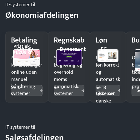
IT-systemer til
Økonomiafdelingen
Betaling
Regnskab
Løn
Bu
Pristjek:
OnPay
Dynacount
EG
11.208 kr
Modtag
Spar timer på
Udbetal
Op
kortbetalinger
bogføring og
løn korrekt
bud
online uden
overhold
og
tide
manuel
moms
automatisk
ind
håndtering.
automatisk.
—
pro
Se 12
Se 12
Se 13
S
systemer
systemer
systemer
tilpasset
danske
regler.
IT-systemer til
Salgsafdelingen