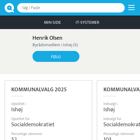
Søg i Paqle
MIN SIDE
IT-SYSTEMER
Henrik Olsen
Byrådsmedlem i Ishøj (S)
FØLG
KOMMUNALVALG 2025
KOMMUNALVAL
Opstillet i
Indvalgt i
Ishøj
Ishøj
Opstillet for
Indvalgt for
Socialdemokratiet
Socialdemokrat
Personlige stemmer
Personlige stemmer
52
103