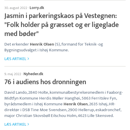
Lorry.dk
30. august 2022
·
Jasmin i parkeringskaos på Vestegnen:
"Folk holder på græsset og er ligeglade
med bøder"
Det erkender
Henrik Olsen
(S), formand for Teknik- og
Bygningsudvalget i Ishøj Kommune.
LÆS ARTIKEL
Nyheder.dk
9. maj 2022
·
76 i audiens hos dronningen
David Lando, 2840 Holte, kommunalbestyrelsesmedlem i Faaborg-
Midtfyn Kommune Herdis Møller Hanghøi, 5863 Ferritslev Fyn,
byrådsmedlem i Ishøj Kommune
Henrik Olsen
, 2635 Ishøj, HR-
direktør i DSB Tine Moe Svendsen, 2900 Hellerup, eskadronchef,
major Christian Skovsbøll Eilschou Holm, 4623 Lille Skensved.
LÆS ARTIKEL