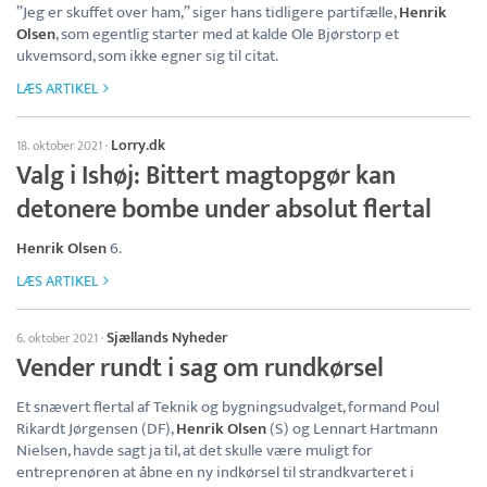
”Jeg er skuffet over ham,” siger hans tidligere partifælle,
Henrik
Olsen
, som egentlig starter med at kalde Ole Bjørstorp et
ukvemsord, som ikke egner sig til citat.
LÆS ARTIKEL
Lorry.dk
18. oktober 2021
·
Valg i Ishøj: Bittert magtopgør kan
detonere bombe under absolut flertal
Henrik Olsen
6.
LÆS ARTIKEL
Sjællands Nyheder
6. oktober 2021
·
Vender rundt i sag om rundkørsel
Et snævert flertal af Teknik og bygningsudvalget, formand Poul
Rikardt Jørgensen (DF),
Henrik Olsen
(S) og Lennart Hartmann
Nielsen, havde sagt ja til, at det skulle være muligt for
entreprenøren at åbne en ny indkørsel til strandkvarteret i