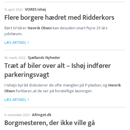
VORES Ishøj
11. april 2022
·
Flere borgere hædret med Ridderkors
Rørt til tårer
Henrik Olsen
kan desuden snart fejre 25-års
jubilæum.
LÆS ARTIKEL
Sjællands Nyheder
10. marts 2022
·
Træt af biler over alt – Ishøj indfører
parkeringsvagt
I Ishøjs byråd diskuterer de ofte manglen på P-pladser, og
Henrik
Olsen
forklarer, at de ser på forskellige løsninger.
LÆS ARTIKEL
Altinget.dk
9. november 2021
·
Borgmesteren, der ikke ville gå