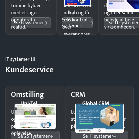
tomme hylder
uautoriserede
dobbeltindtastn
med et lager
indkøb og få
og få ét samlet
Se 6
opdateret i
fuld kontrol
billede af hele
Se 6 systemer
Se 11 systemer
systemer
realtid.
over
virksomheden.
leverandører
og forbrug.
IT-systemer til
Kundeservice
Omstilling
CRM
Uni-Tel
Global CRM
Undgå tabte opkald
Luk flere salg med et
og giv kunderne en
struktureret overblik over
professionel
pipeline og opfølgninger.
oplevelse.
Se 25 systemer
Se 11 systemer