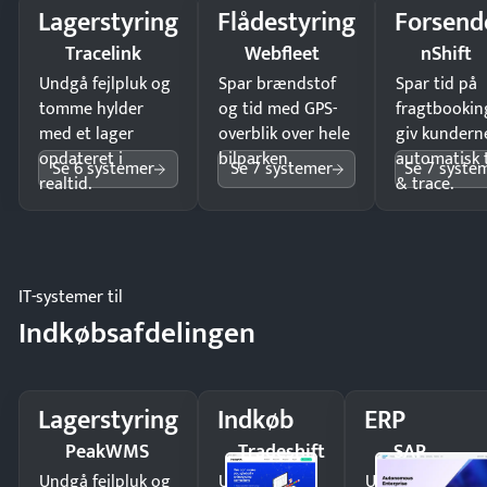
Lagerstyring
Flådestyring
Forsend
Tracelink
Webfleet
nShift
Undgå fejlpluk og
Spar brændstof
Spar tid på
tomme hylder
og tid med GPS-
fragtbookin
med et lager
overblik over hele
giv kundern
opdateret i
bilparken.
automatisk 
Se 6 systemer
Se 7 systemer
Se 7 syste
realtid.
& trace.
IT-systemer til
Indkøbsafdelingen
Lagerstyring
Indkøb
ERP
PeakWMS
Tradeshift
SAP
Undgå fejlpluk og
Undgå
Undgå