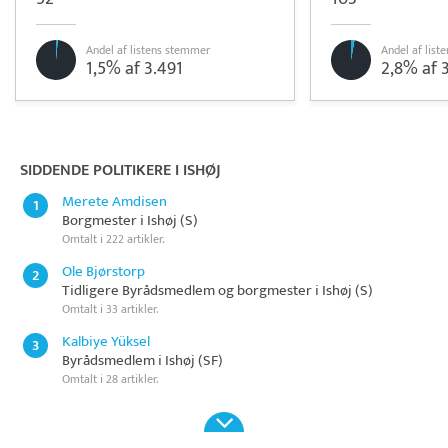
Andel af listens stemmer
Andel af lis
1,5% af 3.491
2,8% af 
Pristjek:
11.208 kr
Se priseksempel
OnPay
Betaling
SIDDENDE POLITIKERE I ISHØJ
Merete Amdisen
1
Borgmester i Ishøj (S)
Omtalt i 222 artikler.
Ole Bjørstorp
2
Tidligere Byrådsmedlem og borgmester i Ishøj (S)
Omtalt i 33 artikler.
Kalbiye Yüksel
3
Byrådsmedlem i Ishøj (SF)
Omtalt i 28 artikler.