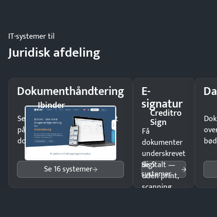
og lager.
IT-systemer til
Juridisk afdeling
Dokumenthåndtering
E-
Da
signatur
Ibinder
Creditro
Send kontrakter til underskrift
Dok
Sign
på minutter og mist ingen
ove
Få
dokumenter.
bød
dokumenter
underskrevet
Se 5
digitalt —
Se 16 systemer
systemer
uden print,
scanning
eller fysisk
møde.