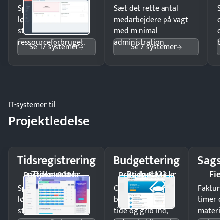
Spar tid på
Sæt det rette antal
lønberegning og få
medarbejdere på vagt
styr på
med minimal
ressourceforbruget.
administration.
Se 17 systemer
Se 7 systemer
IT-systemer til
Projektledelse
Tidsregistrering
Budgettering
Sags
Tidsmester
Budget123
Fi
Pristjek: 1.200 kr
Pristjek: 3.948 kr
Spar tid på
Opdag
Faktur
lønberegning og få
budgetafvigelser i
timer 
styr på
tide og grib ind,
materi