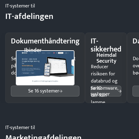
IT-systemer til
IT-afdelingen
Dokumenthåndtering
IT-
D
sikkerhed
Ibinder
Heimdal
Send kontrakter til underskrift
Do
Security
på minutter og mist ingen
ov
Reducer
dokumenter.
bø
risikoen for
databrud og
Se 10
ransomware,
Se 16 systemer
systemer
der kan
lamme
driften.
IT-systemer til
Marketingafdelingen