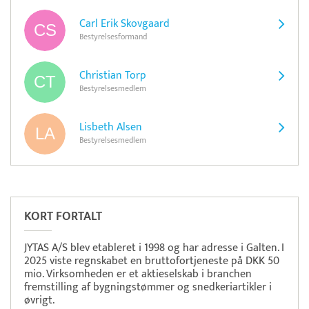
Carl Erik Skovgaard
Bestyrelsesformand
Christian Torp
Bestyrelsesmedlem
Lisbeth Alsen
Bestyrelsesmedlem
Pristjek:
1.200 kr
Se priseksempel
Tidsmester
Tidsregistrering
KORT FORTALT
JYTAS A/S blev etableret i 1998 og har adresse i Galten. I
2025 viste regnskabet en bruttofortjeneste på DKK 50
mio. Virksomheden er et aktieselskab i branchen
fremstilling af bygningstømmer og snedkeriartikler i
øvrigt.