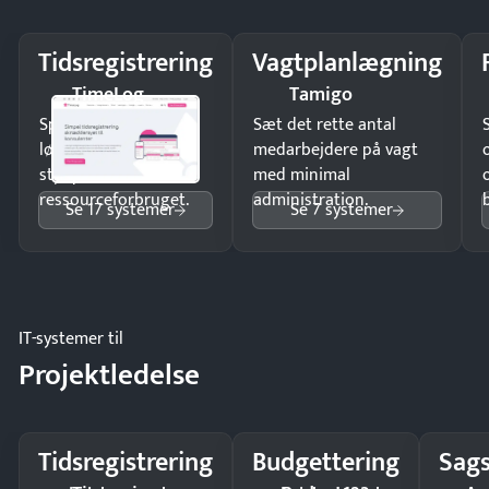
Tidsregistrering
Vagtplanlægning
TimeLog
Tamigo
Spar tid på
Sæt det rette antal
lønberegning og få
medarbejdere på vagt
styr på
med minimal
ressourceforbruget.
administration.
Se 17 systemer
Se 7 systemer
IT-systemer til
Projektledelse
Tidsregistrering
Budgettering
Sags