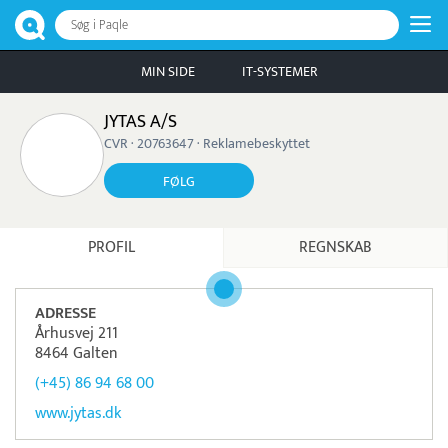
Søg i Paqle
MIN SIDE
IT-SYSTEMER
JYTAS A/S
CVR · 20763647 · Reklamebeskyttet
FØLG
PROFIL
REGNSKAB
ADRESSE
Århusvej 211
8464 Galten
(+45) 86 94 68 00
www.jytas.dk