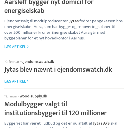
Aarsleff bygger nyt domicil for
energiselskab
Ejendomssalg til modulproducenten
Jytas
fodrer pengekassen hos
energiselskabet Aura, som har bygge- og renoveringsplaner til
over 200 millioner kroner Energiselskabet Aura går med
byggeplaner for et nyt hovedkontor i Aarhus.
LÆS ARTIKEL
ejendomswatch.dk
10. februar
·
Jytas blev nævnt i ejendomswatch.dk
LÆS ARTIKEL
wood-supply.dk
19. januar
·
Modulbygger valgt til
institutionsbyggeri til 120 millioner
Byggeriet har været i udbud og det er nu aftalt, at
Jytas A/S
skal