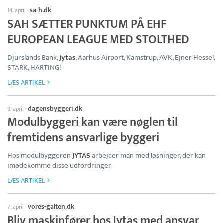
sa-h.dk
14. april
·
SAH SÆTTER PUNKTUM PÅ EHF
EUROPEAN LEAGUE MED STOLTHED
Djurslands Bank,
Jytas
, Aarhus Airport, Kamstrup, AVK, Ejner Hessel,
STARK, HARTING!
LÆS ARTIKEL
dagensbyggeri.dk
9. april
·
Modulbyggeri kan være nøglen til
fremtidens ansvarlige byggeri
Hos modulbyggeren
JYTAS
arbejder man med løsninger, der kan
imødekomme disse udfordringer.
LÆS ARTIKEL
vores-galten.dk
7. april
·
Bliv maskinfører hos Jytas med ansvar