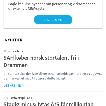
Paqle kan vise nyheder om personer og virksomheder
direkte i dit CRM-system.
BESTIL DEMO
NYHEDER
sa-h.dk
27. juli
·
SAH køber norsk stortalent fri i
Drammen
En stor tak skal der lyde til vores samarbejdspartnere
Jytas
og AVK,
der har været med til at gøre dette muligt.
LÆS ARTIKEL
erhvervplus.dk
1. juli
·
Stadig minus: Jytas A/S får milliontab