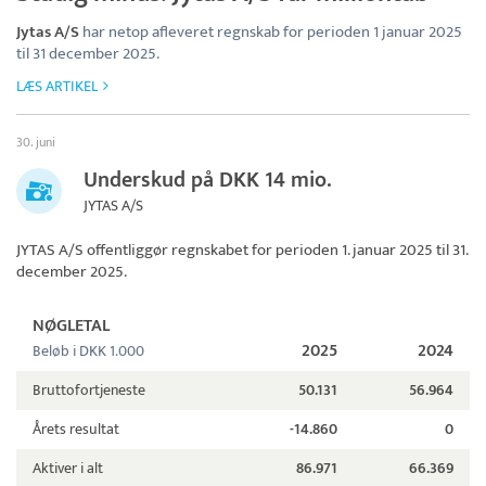
Jytas A/S
har netop afleveret regnskab for perioden 1 januar 2025
til 31 december 2025.
LÆS ARTIKEL
30. juni
Underskud på DKK 14 mio.
JYTAS A/S
JYTAS A/S
offentliggør regnskabet for perioden 1. januar 2025 til 31.
december 2025.
NØGLETAL
2025
2024
Beløb i DKK 1.000
Bruttofortjeneste
50.131
56.964
Årets resultat
-14.860
0
Aktiver i alt
86.971
66.369