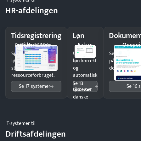
IT-systemer til
HR-afdelingen
Tidsregistrering
Løn
Dokument
Tidsmester
Salary
Onepoi
Pristjek: 1.200 kr
Spar tid på
Udbetal
Send kontrakter
lønberegning og få
løn korrekt
på minutter o
styr på
og
dokumenter.
ressourceforbruget.
automatisk
—
Se 13
Se 17 systemer
Se 16 
systemer
tilpasset
danske
regler.
IT-systemer til
Driftsafdelingen