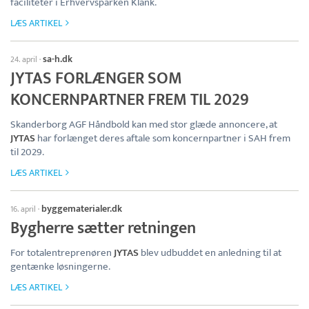
faciliteter i Erhvervsparken Klank.
LÆS ARTIKEL
sa-h.dk
24. april
·
JYTAS FORLÆNGER SOM
KONCERNPARTNER FREM TIL 2029
Skanderborg AGF Håndbold kan med stor glæde annoncere, at
JYTAS
har forlænget deres aftale som koncernpartner i SAH frem
til 2029.
LÆS ARTIKEL
byggematerialer.dk
16. april
·
Bygherre sætter retningen
For totalentreprenøren
JYTAS
blev udbuddet en anledning til at
gentænke løsningerne.
LÆS ARTIKEL