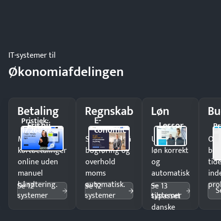
IT-systemer til
Økonomiafdelingen
Betaling
Regnskab
Løn
Bu
E-
Pristjek:
Frisbii
Lessor
Pr
conomic
17.268 kr
Modtag
Spar timer på
Udbetal
Op
kortbetalinger
bogføring og
løn korrekt
bud
online uden
overhold
og
tide
manuel
moms
automatisk
ind
håndtering.
automatisk.
—
pro
Se 12
Se 12
Se 13
S
systemer
systemer
systemer
tilpasset
danske
regler.