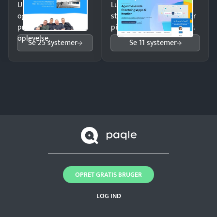
Undgå tabte opkald
Luk flere salg med et
og giv kunderne en
struktureret overblik over
professionel
pipeline og opfølgninger.
oplevelse.
Se 25 systemer
Se 11 systemer
OPRET GRATIS BRUGER
LOG IND