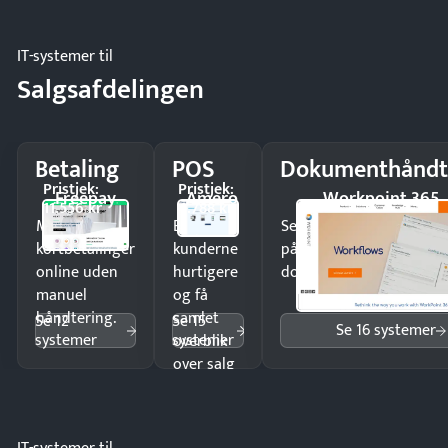
IT-systemer til
Salgsafdelingen
Betaling
POS
Dokumenthåndt
Pristjek:
Pristjek:
Freepay
Amero
Workpoint 365
11.556 kr
4.788 kr
Modtag
Ekspedér
Send kontrakter til unde
kortbetalinger
kunderne
på minutter og mist ing
online uden
hurtigere
dokumenter.
manuel
og få
håndtering.
samlet
Se 12
Se 15
Se 16 systemer
systemer
systemer
overblik
over salg
og lager.