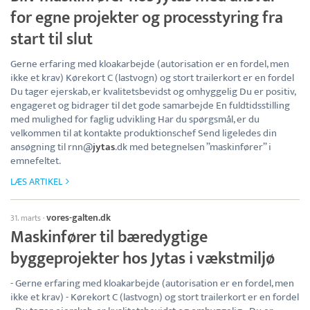
for egne projekter og processtyring fra
start til slut
Gerne erfaring med kloakarbejde (autorisation er en fordel, men
ikke et krav) Kørekort C (lastvogn) og stort trailerkort er en fordel
Du tager ejerskab, er kvalitetsbevidst og omhyggelig Du er positiv,
engageret og bidrager til det gode samarbejde En fuldtidsstilling
med mulighed for faglig udvikling Har du spørgsmål, er du
velkommen til at kontakte produktionschef Send ligeledes din
ansøgning til rnn@
jytas
.dk med betegnelsen ”maskinfører” i
emnefeltet.
LÆS ARTIKEL
vores-galten.dk
31. marts
·
Maskinfører til bæredygtige
byggeprojekter hos Jytas i vækstmiljø
- Gerne erfaring med kloakarbejde (autorisation er en fordel, men
ikke et krav) - Kørekort C (lastvogn) og stort trailerkort er en fordel