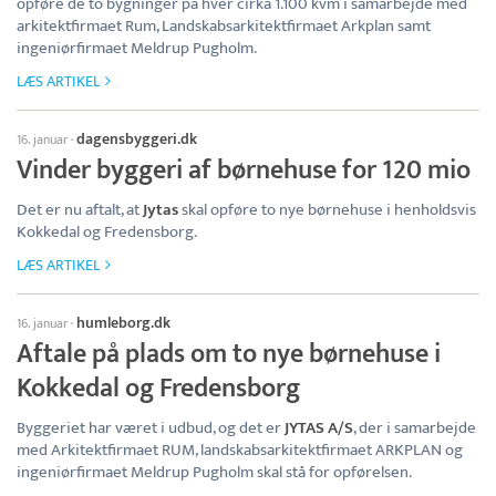
opføre de to bygninger på hver cirka 1.100 kvm i samarbejde med
arkitektfirmaet Rum, Landskabsarkitektfirmaet Arkplan samt
ingeniørfirmaet Meldrup Pugholm.
LÆS ARTIKEL
dagensbyggeri.dk
16. januar
·
Vinder byggeri af børnehuse for 120 mio
Det er nu aftalt, at
Jytas
skal opføre to nye børnehuse i henholdsvis
Kokkedal og Fredensborg.
LÆS ARTIKEL
humleborg.dk
16. januar
·
Aftale på plads om to nye børnehuse i
Kokkedal og Fredensborg
Byggeriet har været i udbud, og det er
JYTAS A/S
, der i samarbejde
med Arkitektfirmaet RUM, landskabsarkitektfirmaet ARKPLAN og
ingeniørfirmaet Meldrup Pugholm skal stå for opførelsen.