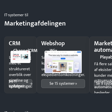
driften.
IT-systemer til
Marketingafdelingen
CRM
Webshop
Market
automa
ChannelCRM
Wix
Playab
Luk flere salg
Sælg produkter 24/7 til
med et
kunder i hele landet
Få flere s
struktureret
uden
af eksiste
overblik over
ekspedientomkostninger.
kunder m
pipeline og
Se 11
målrettede
Se 15 systemer
Se 9 sys
systemer
opfølgninger.
automatis
beskeder.