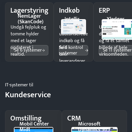
Lagerstyring
Indkøb
ERP
NemLager
Intellis
Xledger
(SkanCode)
Undgå fejlpluk og
Undgå
Undgå
tomme hylder
uautoriserede
dobbeltindtastn
med et lager
indkøb og få
og få ét samlet
Se 6
opdateret i
fuld kontrol
billede af hele
Se 6 systemer
Se 11 systemer
systemer
realtid.
over
virksomheden.
leverandører
og forbrug.
IT-systemer til
Kundeservice
Omstilling
CRM
Mobil Center
Microsoft
Midt
Dynamics 365