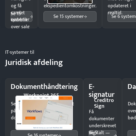
og få
ekspedientomkostninger.
opdateret i
samlet
realtid.
Se 15
Se 15 systemer
Se 6 system
systemer
overblik
over salg
og lager.
IT-systemer til
Juridisk afdeling
Dokumenthåndtering
E-
Da
signatur
Workpoint 365
Creditro
Send kontrakter til underskrift
Dok
Sign
på minutter og mist ingen
ove
Få
dokumenter.
bød
dokumenter
underskrevet
Se 5
digitalt —
Se 16 systemer