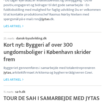
- Du tager ejerskab, er kvalitetsbevidst og omhyggelig - Du er
positiv, engageret og bidrager til det gode samarbejde - En
fuldtidsstilling med mulighed for faglig udvikling Du er velkommen
til at kontakte produktionschef Rasmus Nørby Nielsen med
spørgsmål på e-mail: rnn@
jytas
.dk.
LÆS ARTIKEL
dansk-byudvikling.dk
25. marts
·
Kort nyt: Byggeri af over 300
ungdomsboliger i København skrider
frem
Byggeriet gennemføres i samarbejde med totalentreprenøren
Jytas
, arkitektfirmaet Arkitema og bygherrerådgiveren Cowi.
LÆS ARTIKEL
sa-h.dk
11. marts
·
TOUR DE SAH I SAMARBEJDE MED JYTAS