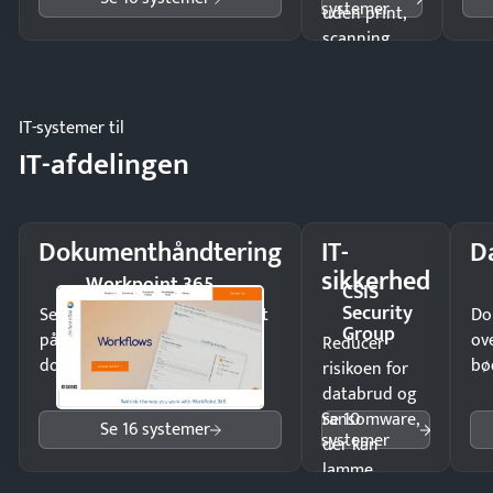
systemer
uden print,
scanning
eller fysisk
møde.
IT-systemer til
IT-afdelingen
Dokumenthåndtering
IT-
D
sikkerhed
Workpoint 365
CSIS
Security
Send kontrakter til underskrift
Do
Group
på minutter og mist ingen
ov
Reducer
dokumenter.
bø
risikoen for
databrud og
Se 10
ransomware,
Se 16 systemer
systemer
der kan
lamme