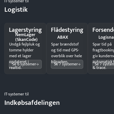
IT-systemer til
Logistik
Lagerstyring
Flådestyring
Forsend
NemLager
ABAX
Logisn
(SkanCode)
Undgå fejlpluk og
Spar brændstof
Spar tid på
tomme hylder
og tid med GPS-
fragtbookin
med et lager
overblik over hele
giv kundern
opdateret i
bilparken.
automatisk 
Se 6 systemer
Se 7 systemer
Se 7 syste
realtid.
& trace.
IT-systemer til
Indkøbsafdelingen