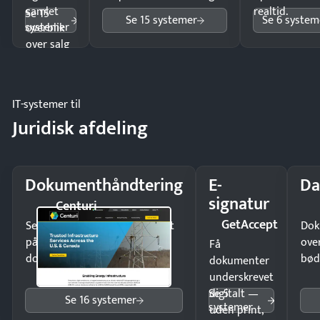
samlet
realtid.
Se 15
Se 15 systemer
Se 6 system
systemer
overblik
over salg
og lager.
IT-systemer til
Juridisk afdeling
Dokumenthåndtering
E-
Da
signatur
Centuri
GetAccept
Send kontrakter til underskrift
Dok
på minutter og mist ingen
ove
Få
dokumenter.
bød
dokumenter
underskrevet
Se 5
digitalt —
Se 16 systemer
systemer
uden print,