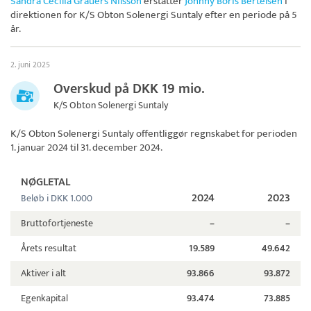
Sandra Cecilia Grauers Nilsson
erstatter
Johnny Boris Bertelsen
i
direktionen for
K/S Obton Solenergi Suntaly
efter en periode på 5
år.
2. juni 2025
Overskud på DKK 19 mio.
K/S Obton Solenergi Suntaly
K/S Obton Solenergi Suntaly
offentliggør regnskabet for perioden
1. januar 2024 til 31. december 2024.
NØGLETAL
2024
2023
Beløb i DKK 1.000
Bruttofortjeneste
–
–
Årets resultat
19.589
49.642
Aktiver i alt
93.866
93.872
Egenkapital
93.474
73.885