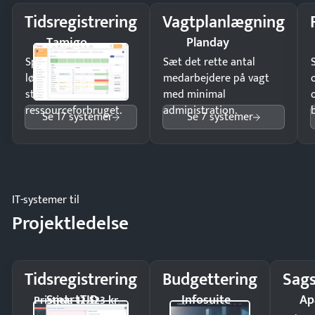
Tidsregistrering
Vagtplanlægning
Tamigo
Planday
Spar tid på
Sæt det rette antal
lønberegning og få
medarbejdere på vagt
styr på
med minimal
ressourceforbruget.
administration.
Se 17 systemer
Se 7 systemer
IT-systemer til
Projektledelse
Tidsregistrering
Budgettering
Sags
SmartTID
Infosuite
Ap
Pristjek: 12.523 kr