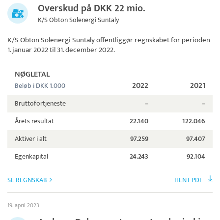
Overskud på DKK 22 mio.
K/S Obton Solenergi Suntaly
K/S Obton Solenergi Suntaly
offentliggør regnskabet for perioden
1. januar 2022 til 31. december 2022.
NØGLETAL
2022
2021
Beløb i DKK 1.000
Bruttofortjeneste
–
–
Årets resultat
22.140
122.046
Aktiver i alt
97.259
97.407
Egenkapital
24.243
92.104
SE REGNSKAB
HENT PDF
19. april 2023