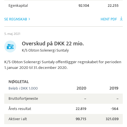
Egenkapital
92.104
22.255
SE REGNSKAB
HENT PDF
5. maj 2021
Overskud på DKK 22 mio.
K/S Obton Solenergi Suntaly
K/S Obton Solenergi Suntaly
offentliggør regnskabet for perioden
1. januar 2020 til 31. december 2020.
NØGLETAL
2020
2019
Beløb i DKK 1.000
Bruttofortjeneste
–
–
Årets resultat
22.819
-564
Aktiver i alt
99.715
321.039