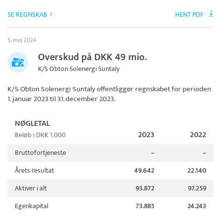
SE REGNSKAB
HENT PDF
5. maj 2024
Overskud på DKK 49 mio.
K/S Obton Solenergi Suntaly
K/S Obton Solenergi Suntaly
offentliggør regnskabet for perioden
1. januar 2023 til 31. december 2023.
NØGLETAL
2023
2022
Beløb i DKK 1.000
Bruttofortjeneste
–
–
Årets resultat
49.642
22.140
Aktiver i alt
93.872
97.259
Egenkapital
73.885
24.243