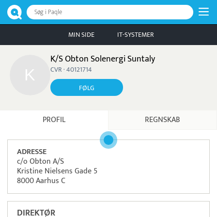
Søg i Paqle
MIN SIDE
IT-SYSTEMER
K/S Obton Solenergi Suntaly
CVR · 40121714
FØLG
PROFIL
REGNSKAB
ADRESSE
c/o Obton A/S
Kristine Nielsens Gade 5
8000 Aarhus C
DIREKTØR