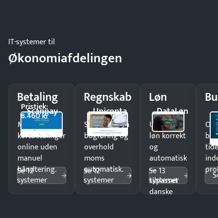
IT-systemer til
Økonomiafdelingen
Betaling
Regnskab
Løn
Bu
Pristjek:
Scanpay
Uniconta
DataLøn
8.460 kr
Modtag
Spar timer på
Udbetal
Op
kortbetalinger
bogføring og
løn korrekt
bud
online uden
overhold
og
tide
manuel
moms
automatisk
ind
håndtering.
automatisk.
—
pro
Se 12
Se 12
Se 13
S
systemer
systemer
systemer
tilpasset
danske
regler.