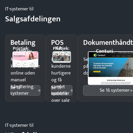
IT-systemer til
Salgsafdelingen
Betaling
POS
Dokumenthåndt
KA-
Pristjek:
Pristjek:
OnPay
Centuri
CHING
11.208 kr
4.548 kr
Modtag
Ekspedér
Send kontrakter til unde
kortbetalinger
kunderne
på minutter og mist ing
online uden
hurtigere
dokumenter.
manuel
og få
håndtering.
samlet
Se 12
Se 15
Se 16 systemer
systemer
systemer
overblik
over salg
og lager.
IT-systemer til