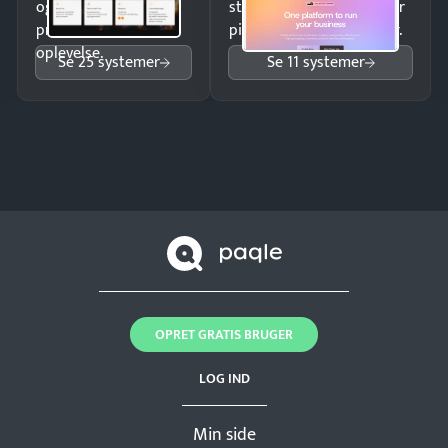
og giv kunderne en
struktureret overblik over
professionel
pipeline og opfølgninger.
oplevelse.
Se 25 systemer
Se 11 systemer
OPRET GRATIS BRUGER
LOG IND
Min side