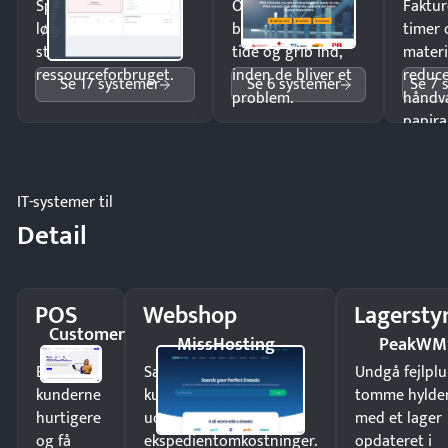
Spar tid på
Opdag
Faktur
lønberegning og få
budgetafvigelser i
timer 
styr på
tide og grib ind,
materi
ressourceforbruget.
inden de bliver et
reduc
Se 17 systemer
Se 6 systemer
Se 7 
problem.
håndv
papira
IT-systemer til
Detail
POS
Webshop
Lagersty
Customer
MissHosting
PeakWM
1st
Ekspedér
Sælg produkter 24/7 til
Undgå fejlplu
kunderne
kunder i hele landet
tomme hylde
hurtigere
uden
med et lager
og få
ekspedientomkostninger.
opdateret i