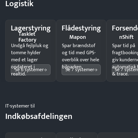
Logistik
Lagerstyring
Flådestyring
Forsend
Tasklet
Mapon
nShift
Factory
Undgå fejlpluk og
Spar brændstof
Spar tid på
tomme hylder
og tid med GPS-
fragtbookin
med et lager
overblik over hele
giv kundern
opdateret i
bilparken.
automatisk 
Se 6 systemer
Se 7 systemer
Se 7 syste
realtid.
& trace.
IT-systemer til
Indkøbsafdelingen