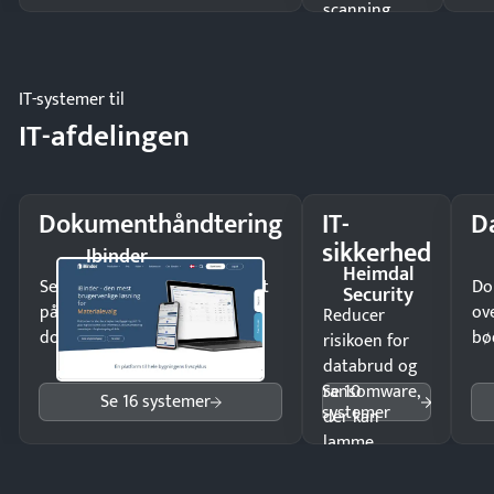
scanning
eller fysisk
møde.
IT-systemer til
IT-afdelingen
Dokumenthåndtering
IT-
D
sikkerhed
Ibinder
Heimdal
Send kontrakter til underskrift
Do
Security
på minutter og mist ingen
ov
Reducer
dokumenter.
bø
risikoen for
databrud og
Se 10
ransomware,
Se 16 systemer
systemer
der kan
lamme
driften.