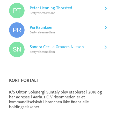
Peter Henning Thorsted
Bestyrelsesformand
Pia Raunkjær
Bestyrelsesmedlem
Sandra Cecilia Grauers Nilsson
Bestyrelsesmedlem
Pristjek:
8.460 kr
Se priseksempel
Scanpay
Betaling
KORT FORTALT
K/S Obton Solenergi Suntaly blev etableret i 2018 og
har adresse i Aarhus C. Virksomheden er et
kommanditselskab i branchen ikke-finansielle
holdingselskaber.