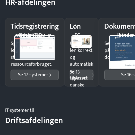
HR-afdelingen
Tidsregistrering
Løn
Dokument
SmartTID
EG
Ibinder
Pristjek: 12.523 kr
Spar tid på
Udbetal
Send kontrakter
lønberegning og få
løn korrekt
på minutter o
styr på
og
dokumenter.
ressourceforbruget.
automatisk
—
Se 13
Se 17 systemer
Se 16 
systemer
tilpasset
danske
regler.
IT-systemer til
Driftsafdelingen