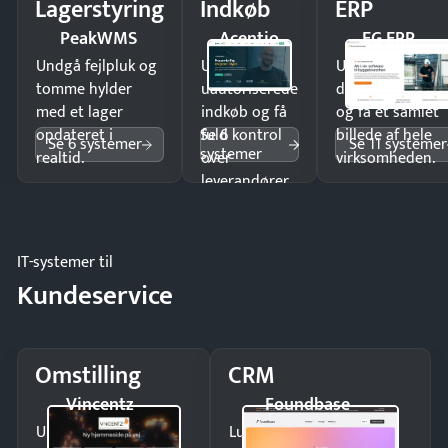
Lagerstyring
Indkøb
ERP
PeakWMS
Acentio
EG ERP
Undgå fejlpluk og
Undgå
Undgå
tomme hylder
uautoriserede
dobbeltindtastn
med et lager
indkøb og få
og få ét samlet
Se 6
opdateret i
fuld kontrol
billede af hele
Se 6 systemer
Se 11 systemer
systemer
realtid.
over
virksomheden.
leverandører
og forbrug.
IT-systemer til
Kundeservice
Omstilling
CRM
Vincentz
Foundbase
Undgå tabte opkald
Luk flere salg med et