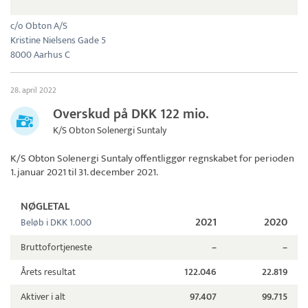
c/o Obton A/S
Kristine Nielsens Gade 5
8000 Aarhus C
28. april 2022
Overskud på DKK 122 mio.
K/S Obton Solenergi Suntaly
K/S Obton Solenergi Suntaly
offentliggør regnskabet for perioden
1. januar 2021 til 31. december 2021.
NØGLETAL
2021
2020
Beløb i DKK 1.000
Bruttofortjeneste
–
–
Årets resultat
122.046
22.819
Aktiver i alt
97.407
99.715