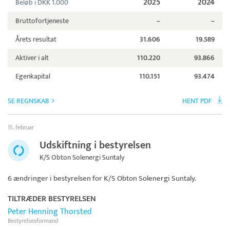
2025
2024
Beløb i DKK 1.000
Bruttofortjeneste
–
–
Årets resultat
31.606
19.589
Aktiver i alt
110.220
93.866
Egenkapital
110.151
93.474
SE REGNSKAB
HENT PDF
15. februar
Udskiftning i bestyrelsen
K/S Obton Solenergi Suntaly
6 ændringer i bestyrelsen for
K/S Obton Solenergi Suntaly
.
TILTRÆDER BESTYRELSEN
Peter Henning Thorsted
Bestyrelsesformand