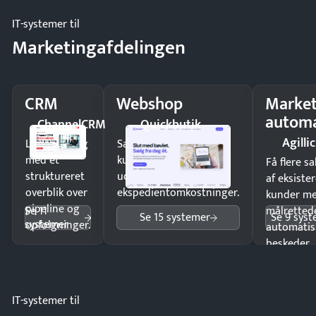
IT-systemer til
Marketingafdelingen
CRM
Webshop
Market
automa
ChannelCRM
Quickbutik
Agillic
Luk flere salg
Sælg produkter 24/7 til
med et
kunder i hele landet
Få flere s
struktureret
uden
af eksiste
overblik over
ekspedientomkostninger.
kunder m
pipeline og
Se 11
målrettede
Se 15 systemer
Se 9 sys
systemer
opfølgninger.
automatis
beskeder.
IT-systemer til