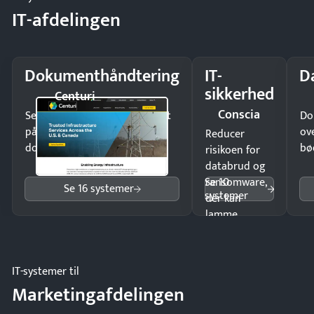
IT-afdelingen
Dokumenthåndtering
IT-
D
sikkerhed
Centuri
Conscia
Send kontrakter til underskrift
Do
på minutter og mist ingen
ov
Reducer
dokumenter.
bø
risikoen for
databrud og
Se 10
ransomware,
Se 16 systemer
systemer
der kan
lamme
driften.
IT-systemer til
Marketingafdelingen