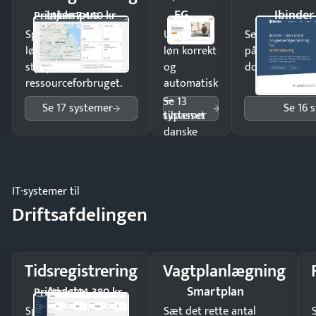
Intempus
EG
Ibinder
Pristjek: 7.440 kr
Spar tid på
Udbetal
Send kontrakter
lønberegning og få
løn korrekt
på minutter o
styr på
og
dokumenter.
ressourceforbruget.
automatisk
—
Se 13
Se 17 systemer
Se 16 
systemer
tilpasset
danske
regler.
IT-systemer til
Driftsafdelingen
Tidsregistrering
Vagtplanlægning
Apacta
Smartplan
Pristjek: 44.380 kr
Spar tid på
Sæt det rette antal