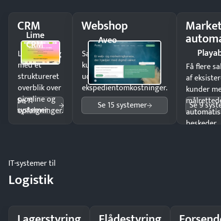
CRM
Webshop
Market
Lime
automa
Aveo
CRM
Playab
Luk flere salg
Sælg produkter 24/7 til
med et
kunder i hele landet
Få flere s
struktureret
uden
af eksiste
overblik over
ekspedientomkostninger.
kunder m
pipeline og
Se 11
målrettede
Se 15 systemer
Se 9 sys
systemer
opfølgninger.
automatis
beskeder.
IT-systemer til
Logistik
Lagerstyring
Flådestyring
Forsend