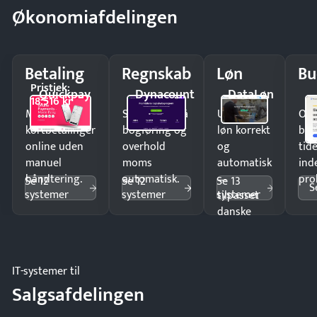
Økonomiafdelingen
Betaling
Regnskab
Løn
Bu
Pristjek:
Quickpay
Dynacount
DataLøn
18.516 kr
Modtag
Spar timer på
Udbetal
Op
kortbetalinger
bogføring og
løn korrekt
bud
online uden
overhold
og
tide
manuel
moms
automatisk
ind
håndtering.
automatisk.
—
pro
Se 12
Se 12
Se 13
S
systemer
systemer
systemer
tilpasset
danske
regler.
IT-systemer til
Salgsafdelingen