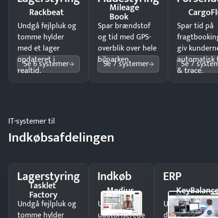
Mileage
Rackbeat
CargoFl
Book
Undgå fejlpluk og
Spar brændstof
Spar tid på
tomme hylder
og tid med GPS-
fragtbookin
med et lager
overblik over hele
giv kundern
opdateret i
bilparken.
automatisk 
Se 6 systemer
Se 7 systemer
Se 7 syste
realtid.
& trace.
IT-systemer til
Indkøbsafdelingen
Lagerstyring
Indkøb
ERP
Tasklet
Medius
KeyBalanc
Factory
Undgå fejlpluk og
Undgå
Undgå
tomme hylder
uautoriserede
dobbeltindtastn