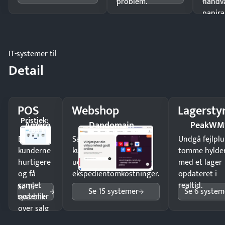
problem.
håndv
papira
IT-systemer til
Detail
POS
Webshop
Lagersty
Pristjek:
Amero
Dandomain
PeakWM
4.788 kr
Ekspedér
Sælg produkter 24/7 til
Undgå fejlplu
kunderne
kunder i hele landet
tomme hylde
hurtigere
uden
med et lager
og få
ekspedientomkostninger.
opdateret i
samlet
realtid.
Se 15
Se 15 systemer
Se 6 system
systemer
overblik
over salg
og lager.