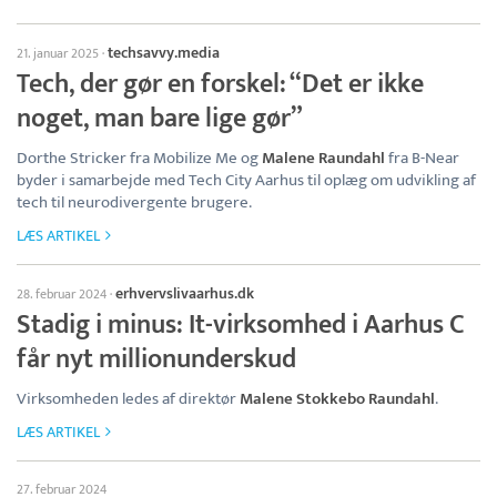
techsavvy.media
21. januar 2025
·
Tech, der gør en forskel: “Det er ikke
noget, man bare lige gør”
Dorthe Stricker fra Mobilize Me og
Malene Raundahl
fra B-Near
byder i samarbejde med Tech City Aarhus til oplæg om udvikling af
tech til neurodivergente brugere.
LÆS ARTIKEL
erhvervslivaarhus.dk
28. februar 2024
·
Stadig i minus: It-virksomhed i Aarhus C
får nyt millionunderskud
Virksomheden ledes af direktør
Malene Stokkebo Raundahl
.
LÆS ARTIKEL
27. februar 2024