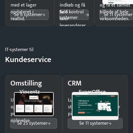
med et lager
indkøb og få
og få ét samlet
Se 6
opdateret i
fuld kontrol
billede af hele
Se 6 systemer
Se 11 systemer
systemer
realtid.
over
virksomheden.
leverandører
og forbrug.
IT-systemer til
Kundeservice
Omstilling
CRM
Vincentz
SuperOffice
Undgå tabte opkald
Luk flere salg med et
og giv kunderne en
struktureret overblik over
professionel
pipeline og opfølgninger.
oplevelse.
Se 25 systemer
Se 11 systemer