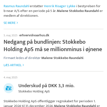
Rasmus Raundahl
erstatter
Henrik Risager Lykke
i bestyrelsen for
b-near A/S
efter en periode på 5 år.
Malene Stokkebo Raundahl
er
medlem af direktionen.
SE MERE
erhvervslivaarhus.dk
5. maj 2025
·
Nedgang på bundlinjen: Stokkebo
Holding ApS må se millionminus i øjnene
Firmaet ledes af direktør
Malene Stokkebo Raundahl
.
LÆS ARTIKEL
4. maj 2025
Underskud på DKK 3,3 mio.
Stokkebo Holding ApS
Stokkebo Holding ApS
offentliggør regnskabet for perioden 1.
januar 2024 til 31. december 2024.
Malene Stokkebo Raundahl
er