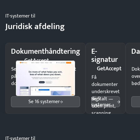
IT-systemer til
Juridisk afdeling
Dokumenthåndtering
E-
Da
signatur
GetAccept
GetAccept
Send kontrakter til underskrift
Dok
på minutter og mist ingen
ove
Få
dokumenter.
bød
dokumenter
underskrevet
Se 5
digitalt —
Se 16 systemer
systemer
uden print,
scanning
eller fysisk
møde.
IT-systemer til