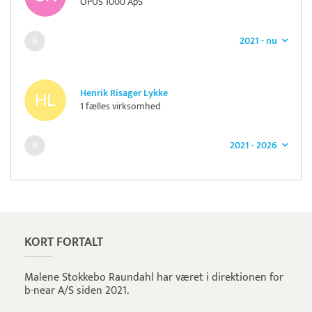
OPUS 1000 ApS
2021 - nu
Henrik Risager Lykke
1 fælles virksomhed
2021 - 2026
Pristjek:
18.516 kr
Se priseksempel
Quickpay
Betaling
KORT FORTALT
Malene Stokkebo Raundahl har været i direktionen for
b-near A/S siden 2021.