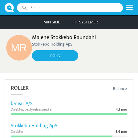
Søg i Paqle
MIN SIDE
IT-SYSTEMER
Malene Stokkebo Raundahl
Stokkebo Holding ApS
FØLG
ROLLER
Balance
b-near A/S
Direktør, bestyrelsesmedlem
4,1 mio
Stokkebo Holding ApS
Direktør
3,6 mio