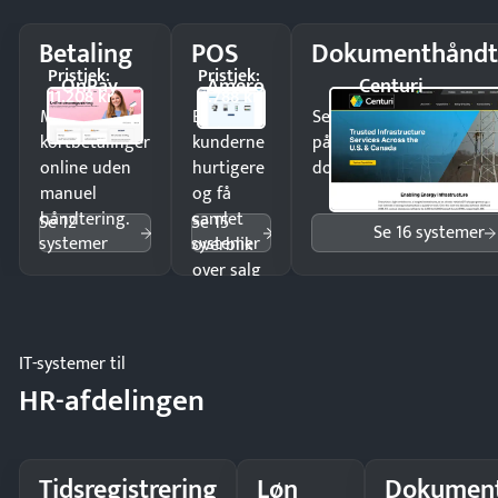
Betaling
POS
Dokumenthåndt
Pristjek:
Pristjek:
OnPay
Amero
Centuri
11.208 kr
4.788 kr
Modtag
Ekspedér
Send kontrakter til unde
kortbetalinger
kunderne
på minutter og mist ing
online uden
hurtigere
dokumenter.
manuel
og få
håndtering.
samlet
Se 12
Se 15
Se 16 systemer
systemer
systemer
overblik
over salg
og lager.
IT-systemer til
HR-afdelingen
Tidsregistrering
Løn
Dokument