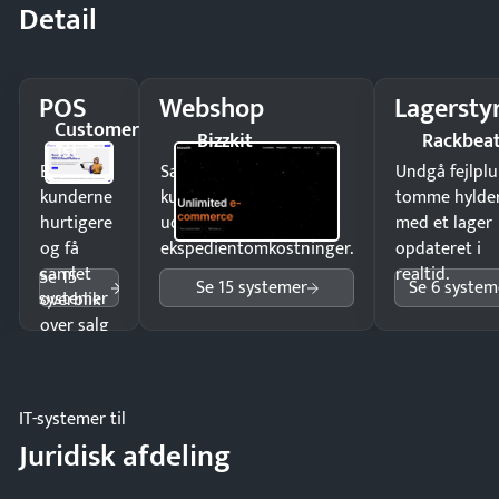
Detail
POS
Webshop
Lagersty
Customer
Bizzkit
Rackbea
1st
Ekspedér
Sælg produkter 24/7 til
Undgå fejlplu
kunderne
kunder i hele landet
tomme hylde
hurtigere
uden
med et lager
og få
ekspedientomkostninger.
opdateret i
samlet
realtid.
Se 15
Se 15 systemer
Se 6 system
systemer
overblik
over salg
og lager.
IT-systemer til
Juridisk afdeling