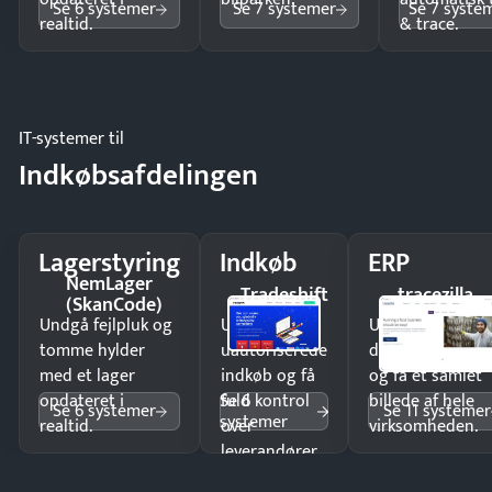
Se 6 systemer
Se 7 systemer
Se 7 syste
realtid.
& trace.
IT-systemer til
Indkøbsafdelingen
Lagerstyring
Indkøb
ERP
NemLager
Tradeshift
tracezilla
(SkanCode)
Undgå fejlpluk og
Undgå
Undgå
tomme hylder
uautoriserede
dobbeltindtastn
med et lager
indkøb og få
og få ét samlet
Se 6
opdateret i
fuld kontrol
billede af hele
Se 6 systemer
Se 11 systemer
systemer
realtid.
over
virksomheden.
leverandører
og forbrug.