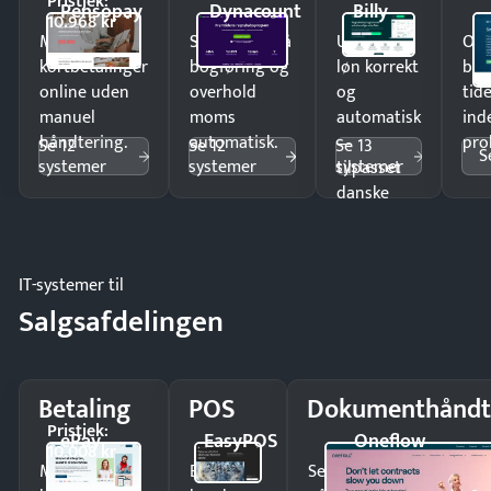
Pristjek:
Pensopay
Dynacount
Billy
10.968 kr
Modtag
Spar timer på
Udbetal
Op
kortbetalinger
bogføring og
løn korrekt
bud
online uden
overhold
og
tide
manuel
moms
automatisk
ind
håndtering.
automatisk.
—
pro
Se 12
Se 12
Se 13
S
systemer
systemer
systemer
tilpasset
danske
regler.
IT-systemer til
Salgsafdelingen
Betaling
POS
Dokumenthåndt
Pristjek:
ePay
EasyPOS
Oneflow
10.008 kr
Modtag
Ekspedér
Send kontrakter til unde