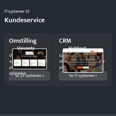
IT-systemer til
Kundeservice
Omstilling
CRM
Vincentz
HubSpot
Undgå tabte opkald
Luk flere salg med et
og giv kunderne en
struktureret overblik over
professionel
pipeline og opfølgninger.
oplevelse.
Se 25 systemer
Se 11 systemer