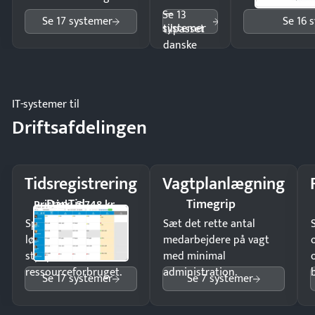
—
Se 13
Se 17 systemer
Se 16 
systemer
tilpasset
danske
regler.
IT-systemer til
Driftsafdelingen
Tidsregistrering
Vagtplanlægning
DanTid
Timegrip
Pristjek: 5.748 kr
Spar tid på
Sæt det rette antal
lønberegning og få
medarbejdere på vagt
styr på
med minimal
ressourceforbruget.
administration.
Se 17 systemer
Se 7 systemer