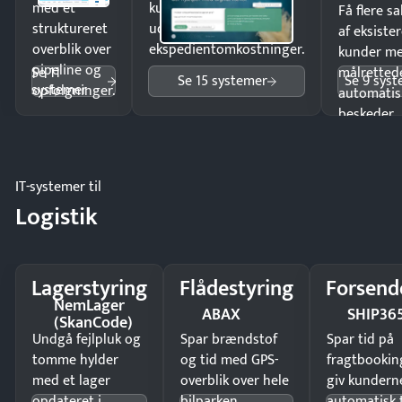
med et
kunder i hele landet
Få flere s
struktureret
uden
af eksiste
overblik over
ekspedientomkostninger.
kunder m
pipeline og
Se 11
målrettede
Se 15 systemer
Se 9 sys
systemer
opfølgninger.
automatis
beskeder.
IT-systemer til
Logistik
Lagerstyring
Flådestyring
Forsend
NemLager
ABAX
SHIP36
(SkanCode)
Undgå fejlpluk og
Spar brændstof
Spar tid på
tomme hylder
og tid med GPS-
fragtbookin
med et lager
overblik over hele
giv kundern
opdateret i
bilparken.
automatisk 