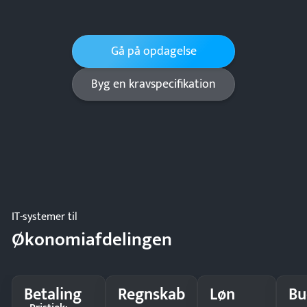
Gå på opdagelse
Byg en kravspecifikation
IT-systemer til
Økonomiafdelingen
Betaling
Regnskab
Løn
Bu