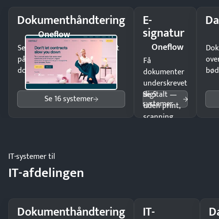
Dokumenthåndtering
E-
Da
signatur
Oneflow
Oneflow
Send kontrakter til underskrift
Dok
på minutter og mist ingen
ove
Få
dokumenter.
bød
dokumenter
underskrevet
Se 5
digitalt —
Se 16 systemer
systemer
uden print,
scanning
eller fysisk
møde.
IT-systemer til
IT-afdelingen
Dokumenthåndtering
IT-
D