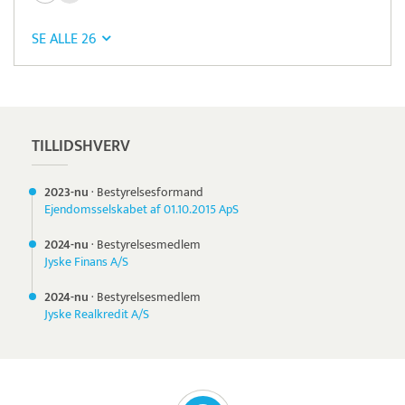
SE ALLE 26
Pristjek:
7.440 kr
Se priseksempel
Intempus
Tidsregistrering
TILLIDSHVERV
2023-nu
·
Bestyrelsesformand
Ejendomsselskabet af 01.10.2015 ApS
2024-nu
·
Bestyrelsesmedlem
Jyske Finans A/S
2024-nu
·
Bestyrelsesmedlem
Jyske Realkredit A/S