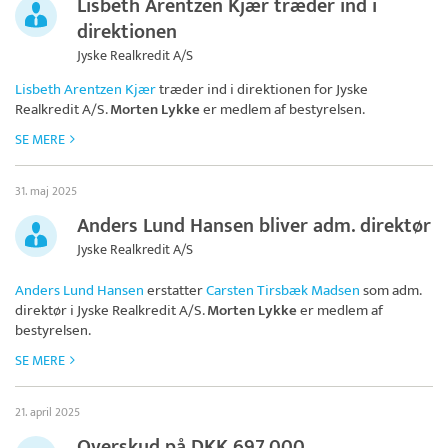
Lisbeth Arentzen Kjær træder ind i
direktionen
Jyske Realkredit A/S
Lisbeth Arentzen Kjær
træder ind i direktionen for
Jyske
Realkredit A/S
.
Morten Lykke
er medlem af bestyrelsen.
SE MERE
31. maj 2025
Anders Lund Hansen bliver adm. direktør
Jyske Realkredit A/S
Anders Lund Hansen
erstatter
Carsten Tirsbæk Madsen
som adm.
direktør i
Jyske Realkredit A/S
.
Morten Lykke
er medlem af
bestyrelsen.
SE MERE
21. april 2025
Overskud på DKK 697.000