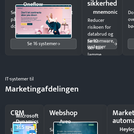
sikkerhed
Oneflow
mnemonic
Send kontrakter til underskrift
Do
på minutter og mist ingen
ov
Reducer
dokumenter.
bø
risikoen for
databrud og
Se 10
ransomware,
Se 16 systemer
systemer
der kan
lamme
driften.
IT-systemer til
Marketingafdelingen
CRM
Webshop
Market
Microsoft
automa
Dynamics
Aveo
365
Heylo
Luk flere salg
Sælg produkter 24/7 til