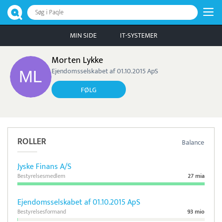
Søg i Paqle
MIN SIDE
IT-SYSTEMER
Morten Lykke
Ejendomsselskabet af 01.10.2015 ApS
FØLG
ROLLER
Balance
Jyske Finans A/S
Bestyrelsesmedlem
27 mia
Ejendomsselskabet af 01.10.2015 ApS
Bestyrelsesformand
93 mio