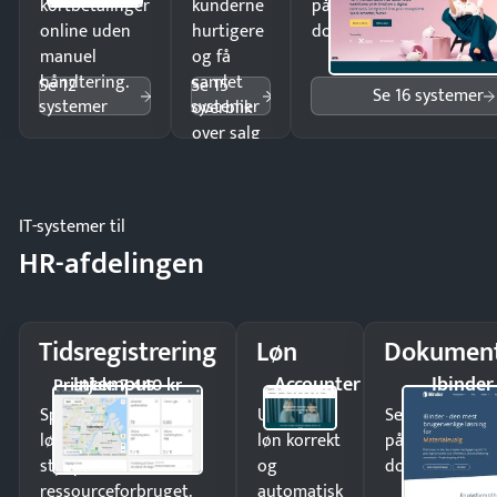
kortbetalinger
kunderne
på minutter og mist ing
online uden
hurtigere
dokumenter.
manuel
og få
håndtering.
samlet
Se 12
Se 15
Se 16 systemer
systemer
systemer
overblik
over salg
og lager.
IT-systemer til
HR-afdelingen
Tidsregistrering
Løn
Dokument
Intempus
Accounter
Ibinder
Pristjek: 7.440 kr
Spar tid på
Udbetal
Send kontrakter
lønberegning og få
løn korrekt
på minutter o
styr på
og
dokumenter.
ressourceforbruget.
automatisk