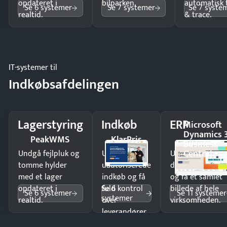
opdateret i
bilparken.
automatisk 
Se 6 systemer
Se 7 systemer
Se 7 syste
realtid.
& trace.
IT-systemer til
Indkøbsafdelingen
Lagerstyring
Indkøb
ERP
Microsoft
Dynamics 
PeakWMS
KlarPris
Business
Central
Undgå fejlpluk og
Undgå
Undgå
tomme hylder
uautoriserede
dobbeltindtastn
med et lager
indkøb og få
og få ét samlet
Se 6
opdateret i
fuld kontrol
billede af hele
Se 6 systemer
Se 11 systemer
systemer
realtid.
over
virksomheden.
leverandører
og forbrug.