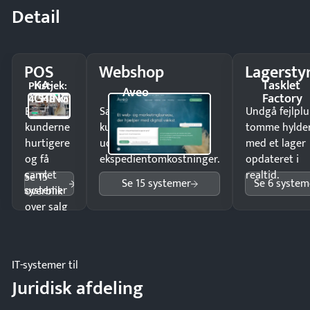
Detail
POS
Webshop
Lagersty
KA-
Tasklet
Pristjek:
Aveo
CHING
Factory
4.548 kr
Ekspedér
Sælg produkter 24/7 til
Undgå fejlplu
kunderne
kunder i hele landet
tomme hylde
hurtigere
uden
med et lager
og få
ekspedientomkostninger.
opdateret i
samlet
realtid.
Se 15
Se 15 systemer
Se 6 system
systemer
overblik
over salg
og lager.
IT-systemer til
Juridisk afdeling