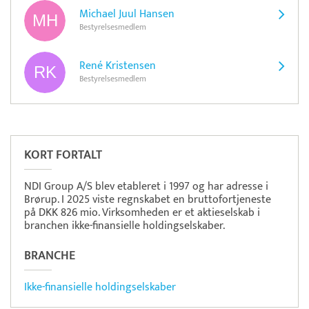
Michael Juul Hansen
Bestyrelsesmedlem
René Kristensen
Bestyrelsesmedlem
Pristjek:
1.200 kr
Se priseksempel
Tidsmester
Tidsregistrering
KORT FORTALT
NDI Group A/S blev etableret i 1997 og har adresse i
Brørup. I 2025 viste regnskabet en bruttofortjeneste
på DKK 826 mio. Virksomheden er et aktieselskab i
branchen ikke-finansielle holdingselskaber.
BRANCHE
Ikke-finansielle holdingselskaber