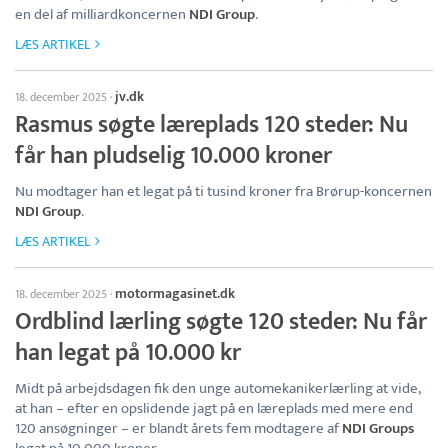
en del af milliardkoncernen
NDI Group
.
LÆS ARTIKEL
jv.dk
18. december 2025
·
Rasmus søgte læreplads 120 steder: Nu
får han pludselig 10.000 kroner
Nu modtager han et legat på ti tusind kroner fra Brørup-koncernen
NDI Group
.
LÆS ARTIKEL
motormagasinet.dk
18. december 2025
·
Ordblind lærling søgte 120 steder: Nu får
han legat på 10.000 kr
Midt på arbejdsdagen fik den unge automekanikerlærling at vide,
at han – efter en opslidende jagt på en læreplads med mere end
120 ansøgninger – er blandt årets fem modtagere af
NDI Groups