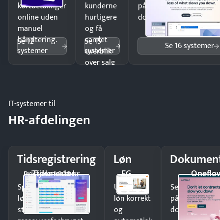
kortbetalinger
kunderne
på minutter og mist ing
online uden
hurtigere
dokumenter.
manuel
og få
håndtering.
samlet
Se 12
Se 15
Se 16 systemer
systemer
systemer
overblik
over salg
og lager.
IT-systemer til
HR-afdelingen
Tidsregistrering
Løn
Dokument
Tidsmester
EG
Oneflo
Pristjek: 1.200 kr
Spar tid på
Udbetal
Send kontrakter
lønberegning og få
løn korrekt
på minutter o
styr på
og
dokumenter.