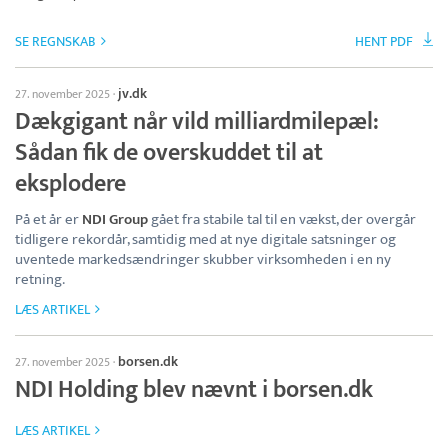
SE REGNSKAB
HENT PDF
jv.dk
27. november 2025
·
Dækgigant når vild milliardmilepæl:
Sådan fik de overskuddet til at
eksplodere
På et år er
NDI Group
gået fra stabile tal til en vækst, der overgår
tidligere rekordår, samtidig med at nye digitale satsninger og
uventede markedsændringer skubber virksomheden i en ny
retning.
LÆS ARTIKEL
borsen.dk
27. november 2025
·
NDI Holding blev nævnt i borsen.dk
LÆS ARTIKEL