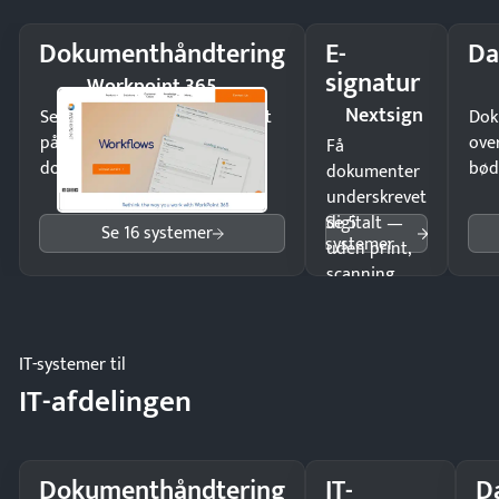
Dokumenthåndtering
E-
Da
signatur
Workpoint 365
Nextsign
Send kontrakter til underskrift
Dok
på minutter og mist ingen
ove
Få
dokumenter.
bød
dokumenter
underskrevet
Se 5
digitalt —
Se 16 systemer
systemer
uden print,
scanning
eller fysisk
møde.
IT-systemer til
IT-afdelingen
Dokumenthåndtering
IT-
D