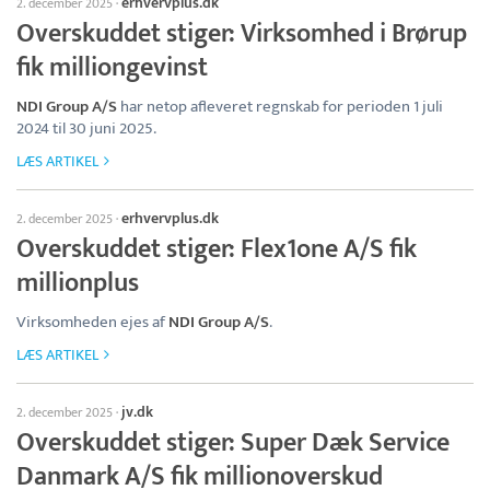
erhvervplus.dk
2. december 2025
·
Overskuddet stiger: Virksomhed i Brørup
fik milliongevinst
NDI Group A/S
har netop afleveret regnskab for perioden 1 juli
2024 til 30 juni 2025.
LÆS ARTIKEL
erhvervplus.dk
2. december 2025
·
Overskuddet stiger: Flex1one A/S fik
millionplus
Virksomheden ejes af
NDI Group A/S
.
LÆS ARTIKEL
jv.dk
2. december 2025
·
Overskuddet stiger: Super Dæk Service
Danmark A/S fik millionoverskud