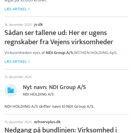
legat på 10.000 kroner.
LÆS ARTIKEL
jv.dk
16. december 2025
·
Sådan ser tallene ud: Her er ugens
regnskaber fra Vejens virksomheder
Virksomheden ejes af
NDI Group A/S
,WITHEN HOLDING ApS.
LÆS ARTIKEL
15. december 2025
Nyt navn: NDI Group A/S
NDI HOLDING A/S
NDI HOLDING A/S skifter navn til
NDI Group A/S
.
erhvervplus.dk
15. december 2025
·
Nedgang på bundlinjen: Virksomhed i