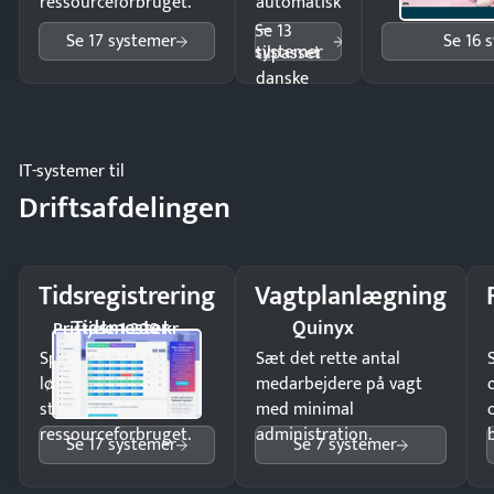
ressourceforbruget.
automatisk
—
Se 13
Se 17 systemer
Se 16 
systemer
tilpasset
danske
regler.
IT-systemer til
Driftsafdelingen
Tidsregistrering
Vagtplanlægning
Tidsmester
Quinyx
Pristjek: 1.200 kr
Spar tid på
Sæt det rette antal
lønberegning og få
medarbejdere på vagt
styr på
med minimal
ressourceforbruget.
administration.
Se 17 systemer
Se 7 systemer