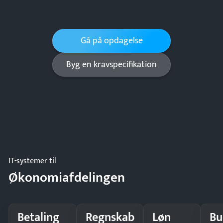
Gå på opdagelse
Byg en kravspecifikation
IT-systemer til
Økonomiafdelingen
Betaling
Regnskab
Løn
Bu