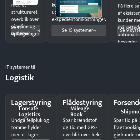
med et
kunder i hele landet
Få flere s
struktureret
uden
af eksiste
overblik over
ekspedientomkostninger.
kunder m
pipeline og
Se 11
målrettede
Se 15 systemer
Se 9 sys
systemer
opfølgninger.
automatis
beskeder.
IT-systemer til
Logistik
Lagerstyring
Flådestyring
Forsend
Consafe
Mileage
Shipmo
Logistics
Book
Undgå fejlpluk og
Spar brændstof
Spar tid på
tomme hylder
og tid med GPS-
fragtbookin
med et lager
overblik over hele
giv kundern