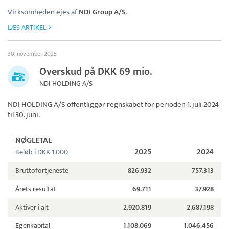
Virksomheden ejes af
NDI Group A/S
.
LÆS ARTIKEL
30. november 2025
Overskud på DKK 69 mio.
NDI HOLDING A/S
NDI HOLDING A/S
offentliggør regnskabet for perioden 1. juli 2024
til 30. juni.
NØGLETAL
2025
2024
Beløb i DKK 1.000
Bruttofortjeneste
826.932
757.313
Årets resultat
69.711
37.928
Aktiver i alt
2.920.819
2.687.198
Egenkapital
1.108.069
1.046.456