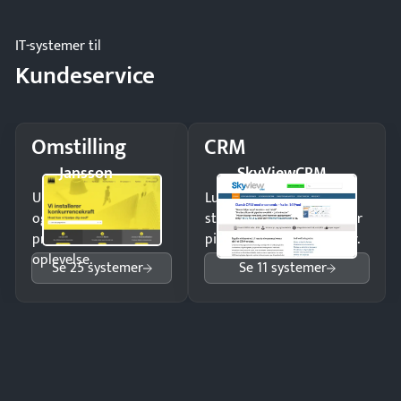
IT-systemer til
Kundeservice
Omstilling
CRM
Jansson
SkyViewCRM
Undgå tabte opkald
Luk flere salg med et
og giv kunderne en
struktureret overblik over
professionel
pipeline og opfølgninger.
oplevelse.
Se 25 systemer
Se 11 systemer