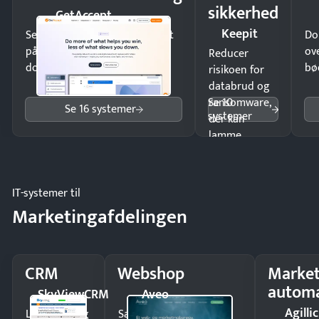
sikkerhed
GetAccept
Keepit
Send kontrakter til underskrift
Do
på minutter og mist ingen
ov
Reducer
dokumenter.
bø
risikoen for
databrud og
Se 10
ransomware,
Se 16 systemer
systemer
der kan
lamme
driften.
IT-systemer til
Marketingafdelingen
CRM
Webshop
Market
automa
SkyViewCRM
Aveo
Agillic
Luk flere salg
Sælg produkter 24/7 til