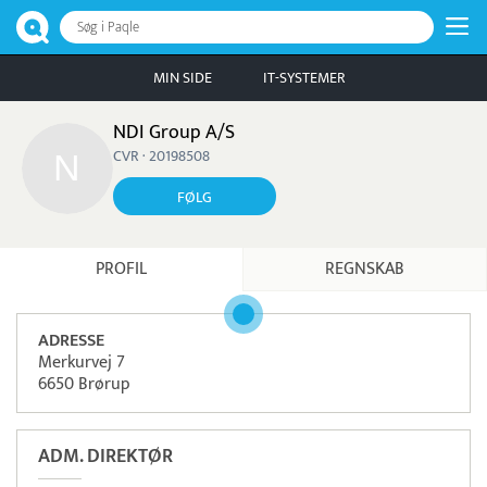
Søg i Paqle
MIN SIDE
IT-SYSTEMER
NDI Group A/S
CVR · 20198508
FØLG
PROFIL
REGNSKAB
ADRESSE
Merkurvej 7
6650 Brørup
ADM. DIREKTØR