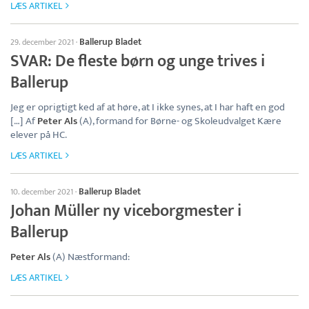
LÆS ARTIKEL
Ballerup Bladet
29. december 2021
·
SVAR: De fleste børn og unge trives i
Ballerup
Jeg er oprigtigt ked af at høre, at I ikke synes, at I har haft en god
[…] Af
Peter Als
(A), formand for Børne- og Skoleudvalget Kære
elever på HC.
LÆS ARTIKEL
Ballerup Bladet
10. december 2021
·
Johan Müller ny viceborgmester i
Ballerup
Peter Als
(A) Næstformand:
LÆS ARTIKEL