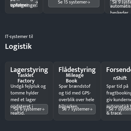
Se 15 systemer
Se 9 sys
systemer
opfølgninger.
automatis
beskeder.
IT-systemer til
Logistik
Lagerstyring
Flådestyring
Forsend
Tasklet
Mileage
nShift
Factory
Book
Undgå fejlpluk og
Spar brændstof
Spar tid på
tomme hylder
og tid med GPS-
fragtbookin
med et lager
overblik over hele
giv kundern
opdateret i
bilparken.
automatisk 
Se 6 systemer
Se 7 systemer
Se 7 syste
realtid.
& trace.