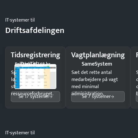
regler.
IT-systemer til
Driftsafdelingen
Tidsregistrering
Vagtplanlægning
DanTid
SameSystem
Pristjek: 5.748 kr
Spar tid på
Sæt det rette antal
lønberegning og få
medarbejdere på vagt
styr på
med minimal
ressourceforbruget.
administration.
Se 17 systemer
Se 7 systemer
IT-systemer til