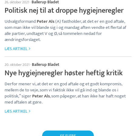
Ballerup Bladet
26. oktober 2021
·
Politisk nej til at droppe hygiejneregler
Udvalgsformand
Peter Als
(A) fastholder, at det er en god aftale,
som man ikke vil blande sig i og mandag aften vendte et flertal af
alle partier, undtaget V og Ø, så tommelen nedad for
ændringsforslaget.
LÆS ARTIKEL
Ballerup Bladet
20. oktober 2021
·
Nye hygiejneregler høster heftig kritik
Derfor mener vi, at det er en god aftale og et godt kompromis,
mellem de to veje, som vi faktisk ikke vil gå ind og blande os i
politisk,” siger
Peter Als
, som påpeger, at han ikke har haft noget
med aftalen at gøre.
LÆS ARTIKEL
SE FLERE