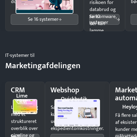
dokumenter.
bø
risikoen for
databrud og
Se 10
ransomware,
Se 16 systemer
systemer
der kan
lamme
driften.
IT-systemer til
Marketingafdelingen
CRM
Webshop
Market
Lime
automa
Quickbutik
CRM
Heylo
Luk flere salg
Sælg produkter 24/7 til
med et
kunder i hele landet
Få flere s
struktureret
uden
af eksiste
overblik over
ekspedientomkostninger.
kunder m
pipeline og
Se 11
målrettede