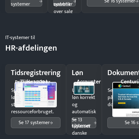
Se 16 systemer
systemer
systemer
overblik
over salg
og lager.
IT-systemer til
HR-afdelingen
Tidsregistrering
Løn
Dokument
Tidsmester
Accounter
Centuri
Pristjek: 1.200 kr
Spar tid på
Udbetal
Send kontrakter
lønberegning og få
løn korrekt
på minutter o
styr på
og
dokumenter.
ressourceforbruget.
automatisk
—
Se 13
Se 17 systemer
Se 16 
systemer
tilpasset
danske