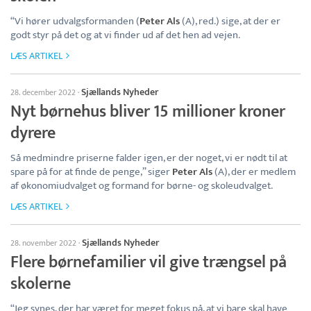
“Vi hører udvalgsformanden (
Peter Als
(A), red.) sige, at der er
godt styr på det og at vi finder ud af det hen ad vejen.
LÆS ARTIKEL
Sjællands Nyheder
28. december 2022
·
Nyt børnehus bliver 15 millioner kroner
dyrere
Så medmindre priserne falder igen, er der noget, vi er nødt til at
spare på for at finde de penge,” siger
Peter Als
(A), der er medlem
af økonomiudvalget og formand for børne- og skoleudvalget.
LÆS ARTIKEL
Sjællands Nyheder
28. november 2022
·
Flere børnefamilier vil give trængsel på
skolerne
“Jeg synes, der har været for meget fokus på, at vi bare skal have