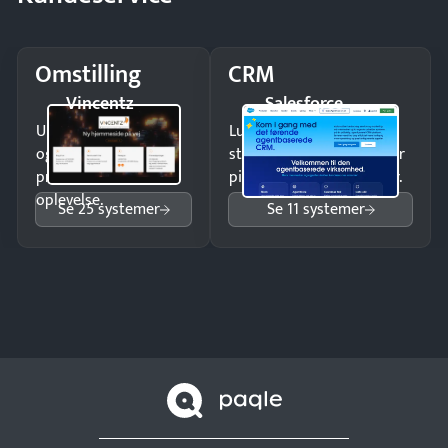
Omstilling
CRM
Vincentz
Salesforce
Undgå tabte opkald
Luk flere salg med et
og giv kunderne en
struktureret overblik over
professionel
pipeline og opfølgninger.
oplevelse.
Se 25 systemer
Se 11 systemer