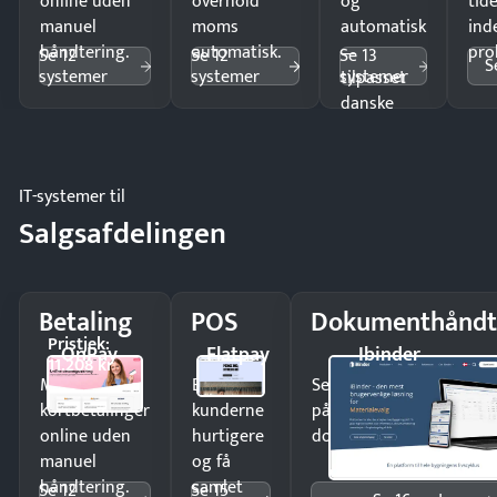
online uden
overhold
og
tide
manuel
moms
automatisk
ind
håndtering.
automatisk.
—
pro
Se 12
Se 12
Se 13
S
systemer
systemer
systemer
tilpasset
danske
regler.
IT-systemer til
Salgsafdelingen
Betaling
POS
Dokumenthåndt
Pristjek:
OnPay
Flatpay
Ibinder
11.208 kr
Modtag
Ekspedér
Send kontrakter til unde
kortbetalinger
kunderne
på minutter og mist ing
online uden
hurtigere
dokumenter.
manuel
og få
håndtering.
samlet
Se 12
Se 15