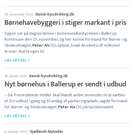
dansk-byudvikling.dk
26. november 2024
·
Børnehavebyggeri i stiger markant i pris
Sagen var på dagsordenen i kommunalbestyrelsen i Ballerup
Kommune den 25. november, og her kunne formand for Børne- og
Skoleudvalget,
Peter Als
(S), oplyse, hvad de ekstra 18 millioner
kroner skal bruges til.
LÆS ARTIKEL
dansk-byudvikling.dk
18. januar 2024
·
Nyt børnehus i Ballerup er sendt i udbud
– De fremrykkede midler skal blandt andet anvendes til at sættes
et EU-udbud i gang og til anlæg af parkeringsplads, sagde formand
for Børne- og Skoleudvalget,
Peter Als
(S), på byrådsmødet.
LÆS ARTIKEL
Sjællands Nyheder
6. oktober 2023
·