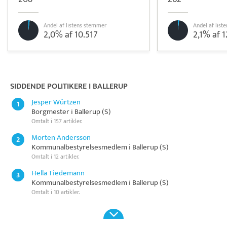
Andel af listens stemmer
Andel af lis
2,0% af 10.517
2,1% af 1
Pristjek:
1.200 kr
Se priseksempel
Tidsmester
Tidsregistrering
SIDDENDE POLITIKERE I BALLERUP
Jesper Würtzen
1
Borgmester i Ballerup (S)
Omtalt i 157 artikler.
Morten Andersson
2
Kommunalbestyrelsesmedlem i Ballerup (S)
Omtalt i 12 artikler.
Hella Tiedemann
3
Kommunalbestyrelsesmedlem i Ballerup (S)
Omtalt i 10 artikler.