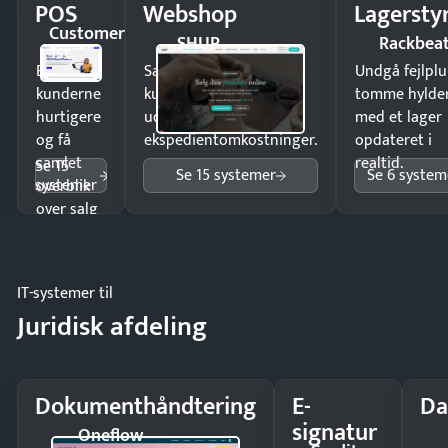
POS
Webshop
Lagersty
Customer
SHUP
Rackbea
1st
Ekspedér
Sælg produkter 24/7 til
Undgå fejlplu
kunderne
kunder i hele landet
tomme hylde
hurtigere
uden
med et lager
og få
ekspedientomkostninger.
opdateret i
samlet
realtid.
Se 15
Se 15 systemer
Se 6 system
systemer
overblik
over salg
og lager.
IT-systemer til
Juridisk afdeling
Dokumenthåndtering
E-
Da
signatur
Oneflow