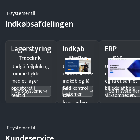
IT-systemer til
Indkøbsafdelingen
Lagerstyring
Indkøb
ERP
Tracelink
KlarPris
SAP
Undgå fejlpluk og
Undgå
Undgå
tomme hylder
uautoriserede
dobbeltindtastn
med et lager
indkøb og få
og få ét samlet
Se 6
opdateret i
fuld kontrol
billede af hele
Se 6 systemer
Se 11 systemer
systemer
realtid.
over
virksomheden.
leverandører
og forbrug.
IT-systemer til
Kundeservice