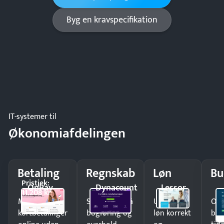
Byg en kravspecifikation
IT-systemer til
Økonomiafdelingen
Betaling
Regnskab
Løn
Bu
Pristjek:
OnPay
Dynacount
Lessor
11.208 kr
Modtag
Spar timer på
Udbetal
Op
kortbetalinger
bogføring og
løn korrekt
bud