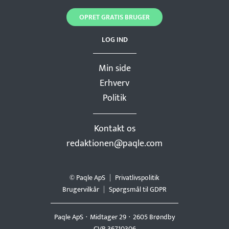
OPRET GRATIS BRUGER
LOG IND
Min side
Erhverv
Politik
Kontakt os
redaktionen@paqle.com
© Paqle ApS
Privatlivspolitik
Brugervilkår
Spørgsmål til GDPR
Paqle ApS
Midtager 29
2605 Brøndby
CVR 36710306