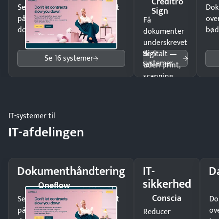
Creditro
Send kontrakter til underskrift
Dok
Sign
på minutter og mist ingen
ove
Få
dokumenter.
bød
dokumenter
underskrevet
Se 5
digitalt —
Se 16 systemer
systemer
uden print,
scanning
eller fysisk
møde.
IT-systemer til
IT-afdelingen
Dokumenthåndtering
IT-
D
sikkerhed
Oneflow
Conscia
Send kontrakter til underskrift
Do
på minutter og mist ingen
ov
Reducer