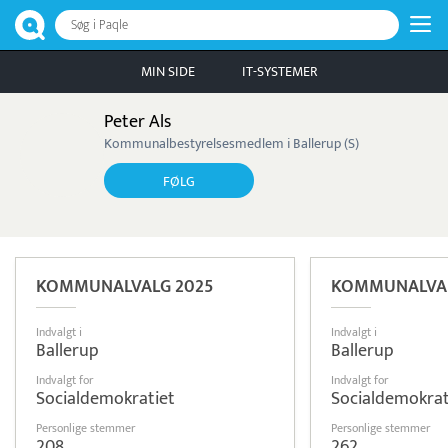
Søg i Paqle
MIN SIDE
IT-SYSTEMER
Peter Als
Kommunalbestyrelsesmedlem i Ballerup (S)
FØLG
KOMMUNALVALG 2025
KOMMUNALVAL
Indvalgt i
Indvalgt i
Ballerup
Ballerup
Indvalgt for
Indvalgt for
Socialdemokratiet
Socialdemokrat
Personlige stemmer
Personlige stemmer
208
262