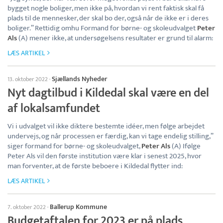
bygget nogle boliger, men ikke på, hvordan vi rent faktisk skal få
plads til de mennesker, der skal bo der, også når de ikke er i deres
boliger.” Rettidig omhu Formand for børne- og skoleudvalget
Peter
Als
(A) mener ikke, at undersøgelsens resultater er grund til alarm:
LÆS ARTIKEL
Sjællands Nyheder
13. oktober 2022
·
Nyt dagtilbud i Kildedal skal være en del
af lokalsamfundet
Vi i udvalget vil ikke diktere bestemte idéer, men følge arbejdet
undervejs, og når processen er færdig, kan vi tage endelig stilling,”
siger formand for børne- og skoleudvalget,
Peter Als
(A) Ifølge
Peter Als vil den første institution være klar i senest 2025, hvor
man forventer, at de første beboere i Kildedal flytter ind:
LÆS ARTIKEL
Ballerup Kommune
7. oktober 2022
·
Budgetaftalen for 2023 er på plads