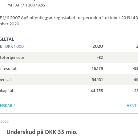
PM 1 AF 1/11 2007 ApS
F 1/11 2007 ApS
offentliggør regnskabet for perioden 1. oktober 2019 til 3
mber 2020.
GLETAL
2020
b i DKK 1.000
tofortjeneste
-82
s resultat
16.179
-3
er i alt
54.131
40
kapital
44.755
2
GNSKAB
HENT 
s 2020
Underskud på DKK 35 mio.