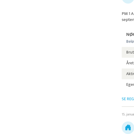
PM 1 A
septe
NØ
Belø
Brut
Året
Aktiv
Egen
SE RE
15. janu