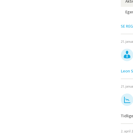
Aktiv
Egen
SE RE
21. janu
Leon S
21. janu
Tidlig
2. april