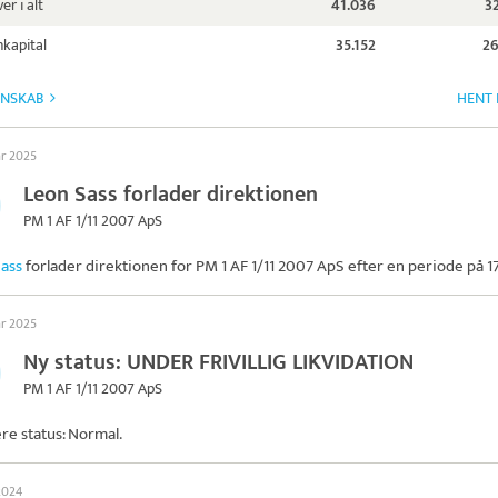
er i alt
41.036
3
kapital
35.152
26
GNSKAB
HENT 
ar 2025
Leon Sass forlader direktionen
PM 1 AF 1/11 2007 ApS
ass
forlader direktionen for
PM 1 AF 1/11 2007 ApS
efter en periode på 17
ar 2025
Ny status: UNDER FRIVILLIG LIKVIDATION
PM 1 AF 1/11 2007 ApS
ere status: Normal.
 2024