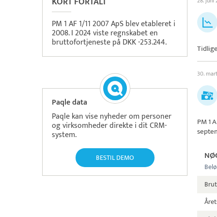
KORT FORTALT
28. juni
PM 1 AF 1/11 2007 ApS blev etableret i
2008. I 2024 viste regnskabet en
bruttofortjeneste på DKK -253.244.
Tidlige
30. mar
Paqle data
Paqle kan vise nyheder om personer
PM 1 A
og virksomheder direkte i dit CRM-
septe
system.
NØ
BESTIL DEMO
Belø
Brut
Året