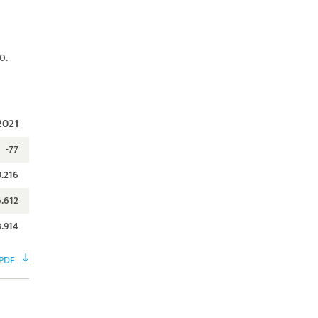
0.
2021
-77
9.216
.612
3.914
PDF