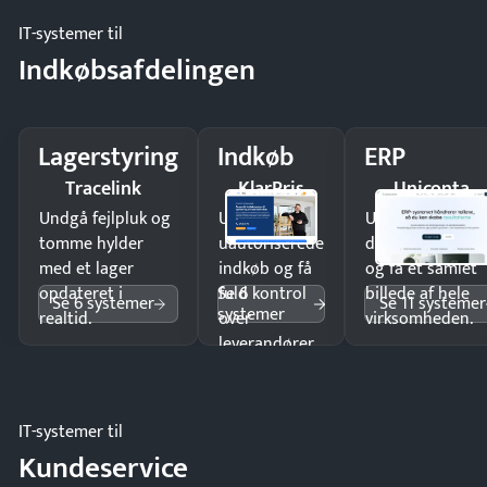
IT-systemer til
Indkøbsafdelingen
Lagerstyring
Indkøb
ERP
Tracelink
KlarPris
Uniconta
Undgå fejlpluk og
Undgå
Undgå
tomme hylder
uautoriserede
dobbeltindtastn
med et lager
indkøb og få
og få ét samlet
Se 6
opdateret i
fuld kontrol
billede af hele
Se 6 systemer
Se 11 systemer
systemer
realtid.
over
virksomheden.
leverandører
og forbrug.
IT-systemer til
Kundeservice