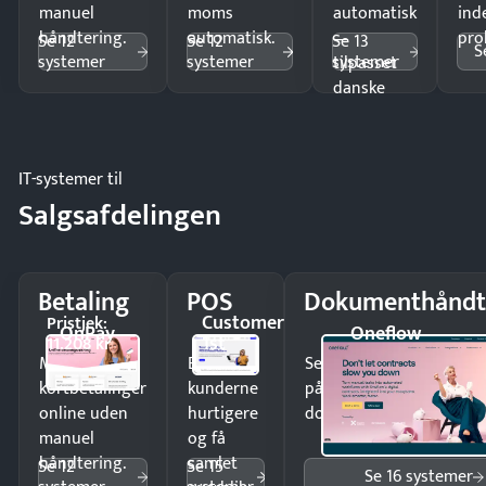
manuel
moms
automatisk
ind
håndtering.
automatisk.
—
pro
Se 12
Se 12
Se 13
S
systemer
systemer
systemer
tilpasset
danske
regler.
IT-systemer til
Salgsafdelingen
Betaling
POS
Dokumenthåndt
Customer
Pristjek:
OnPay
Oneflow
1st
11.208 kr
Modtag
Ekspedér
Send kontrakter til unde
kortbetalinger
kunderne
på minutter og mist ing
online uden
hurtigere
dokumenter.
manuel
og få
håndtering.
samlet
Se 12
Se 15
Se 16 systemer