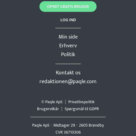
OPRET GRATIS BRUGER
LOG IND
Min side
Erhverv
Politik
Kontakt os
redaktionen@paqle.com
© Paqle ApS
Privatlivspolitik
Brugervilkår
Spørgsmål til GDPR
Paqle ApS
Midtager 29
2605 Brøndby
CVR 36710306