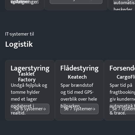
systemer
opfølgninger.
automatis
beskeder.
IT-systemer til
Logistik
Lagerstyring
Flådestyring
Forsend
Tasklet
Keatech
CargoFl
Factory
Undgå fejlpluk og
Spar brændstof
Spar tid på
tomme hylder
og tid med GPS-
fragtbookin
med et lager
overblik over hele
giv kundern
opdateret i
bilparken.
automatisk 
Se 6 systemer
Se 7 systemer
Se 7 syste
realtid.
& trace.