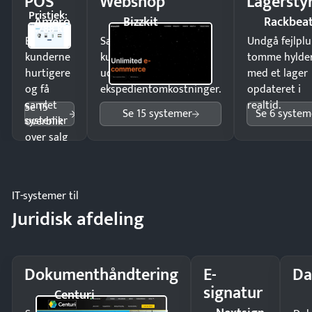
POS
Webshop
Lagersty
Pristjek:
Amero
Bizzkit
Rackbea
4.788 kr
Ekspedér
Sælg produkter 24/7 til
Undgå fejlplu
kunderne
kunder i hele landet
tomme hylde
hurtigere
uden
med et lager
og få
ekspedientomkostninger.
opdateret i
samlet
realtid.
Se 15
Se 15 systemer
Se 6 system
systemer
overblik
over salg
og lager.
IT-systemer til
Juridisk afdeling
Dokumenthåndtering
E-
Da
signatur
Centuri