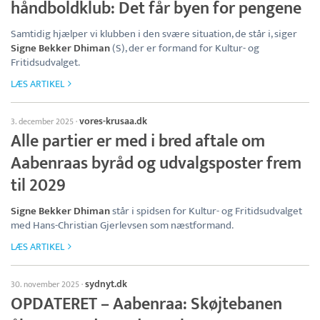
håndboldklub: Det får byen for pengene
Samtidig hjælper vi klubben i den svære situation, de står i, siger
Signe Bekker Dhiman
(S), der er formand for Kultur- og
Fritidsudvalget.
LÆS ARTIKEL
vores-krusaa.dk
3. december 2025
·
Alle partier er med i bred aftale om
Aabenraas byråd og udvalgsposter frem
til 2029
Signe Bekker Dhiman
står i spidsen for Kultur- og Fritidsudvalget
med Hans-Christian Gjerlevsen som næstformand.
LÆS ARTIKEL
sydnyt.dk
30. november 2025
·
OPDATERET – Aabenraa: Skøjtebanen