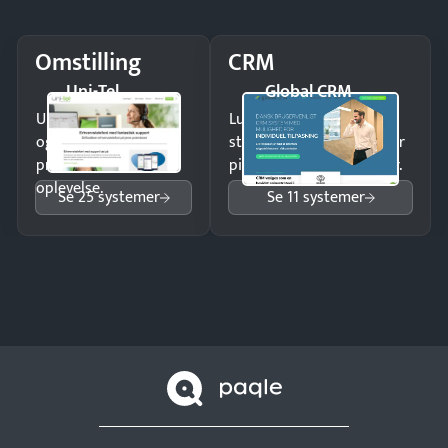
Omstilling
CRM
Uni-Tel
Global CRM
Undgå tabte opkald
Luk flere salg med et
og giv kunderne en
struktureret overblik over
professionel
pipeline og opfølgninger.
oplevelse.
Se 25 systemer
Se 11 systemer