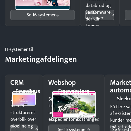
databrud og
Se 10
ransomware,
Se 16 systemer
systemer
der kan
lamme
driften.
IT-systemer til
Marketingafdelingen
CRM
Webshop
Market
automa
Foundbase
Freewebstore
Sleek
Luk flere salg
Sælg produkter 24/7 til
med et
kunder i hele landet
Få flere s
struktureret
uden
af eksiste
overblik over
ekspedientomkostninger.
kunder m
pipeline og
Se 11
målrettede
Se 15 systemer
Se 9 sys