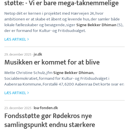
støtte: - Vi er bare mega-taknemmelige
Netop dét er kernen i projektet med Hærvejen 24, hvor
ambitionen er at skabe et åbent og levende hus, der samler både
lokale fællesskaber og besøgende, siger
Signe Bekker Dhiman
(S),
der er formand for Kultur- og Fritidsudvalget.
LÆS ARTIKEL
jv.dk
29. december 2025
·
Musikken er kommet for at blive
Mette Christine Schulz, jfm
Signe Bekker Dhiman
,
Socialdemokratiet, formand for Kultur- og Fritidsudvalget i
Aabenraa Kommune, Forstallé 47, 6200 Aabenraa Det korte svar er:
LÆS ARTIKEL
loa-fonden.dk
23. december 2025
·
Fondsstøtte gør Rødekros nye
samlingspunkt endnu stærkere