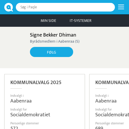
Søg i Paqle
MIN SIDE
IT-SYSTEMER
Signe Bekker Dhiman
Byrådsmedlem i Aabenraa (S)
FØLG
KOMMUNALVALG 2025
KOMMUNALVAL
Indvalgt i
Indvalgt i
Aabenraa
Aabenraa
Indvalgt for
Indvalgt for
Socialdemokratiet
Socialdemokrat
Personlige stemmer
Personlige stemmer
572
689