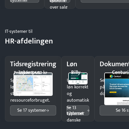
systemer
systemer
overblik
over salg
og lager.
IT-systemer til
HR-afdelingen
Tidsregistrering
Løn
Dokument
Intempus
Billy
Centuri
Pristjek: 7.440 kr
Spar tid på
Udbetal
Send kontrakter
lønberegning og få
løn korrekt
på minutter o
styr på
og
dokumenter.
ressourceforbruget.
automatisk
—
Se 13
Se 17 systemer
Se 16 
systemer
tilpasset
danske
regler.