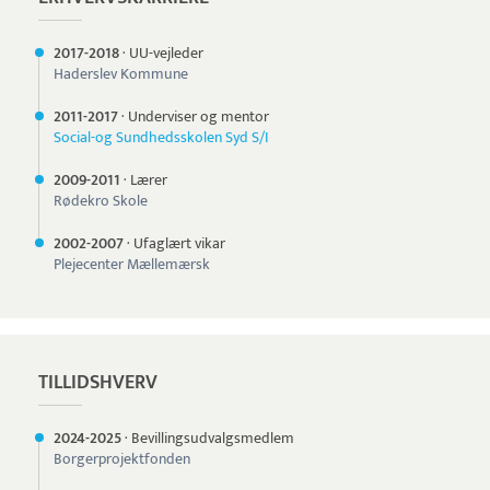
2017-
2018
·
UU-vejleder
Haderslev Kommune
2011-
2017
·
Underviser og mentor
Social-og Sundhedsskolen Syd S/I
2009-
2011
·
Lærer
Rødekro Skole
2002-
2007
·
Ufaglært vikar
Plejecenter Mællemærsk
TILLIDSHVERV
2024-
2025
·
Bevillingsudvalgsmedlem
Borgerprojektfonden