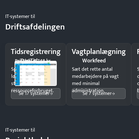
IT-systemer til
Driftsafdelingen
Tidsregistrering
Vagtplanlægning
DanTid
Workfeed
Pristjek: 5.748 kr
Spar tid på
Sæt det rette antal
lønberegning og få
medarbejdere på vagt
styr på
med minimal
ressourceforbruget.
administration.
Se 17 systemer
Se 7 systemer
IT-systemer til