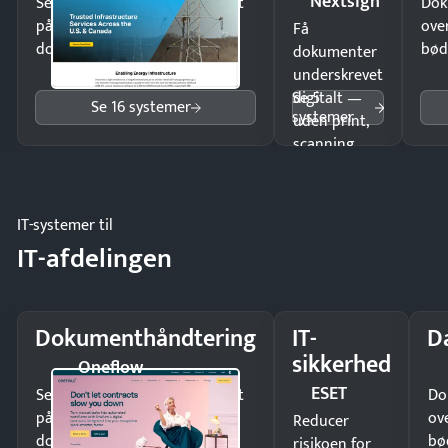
Nextsign
Send kontrakter til underskrift
Dok
på minutter og mist ingen
ove
Få
dokumenter.
bød
dokumenter
underskrevet
Se 5
digitalt —
Se 16 systemer
systemer
uden print,
scanning
eller fysisk
møde.
IT-systemer til
IT-afdelingen
Dokumenthåndtering
IT-
D
sikkerhed
Oneflow
ESET
Send kontrakter til underskrift
Do
på minutter og mist ingen
ov
Reducer
dokumenter.
bø
risikoen for