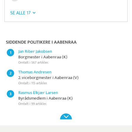
SE ALLE 17
Læs mere om systemet
S5
Betaling
SIDDENDE POLITIKERE I AABENRAA
Jan Riber Jakobsen
1
Borgmester i Aabenraa (K)
Omtalt i 567 artikler.
Thomas Andresen
2
2. viceborgmester i Aabenraa (V)
Omtalt i 115 artikler.
Rasmus Elkjær Larsen
3
Byrådsmedlem i Aabenraa (K)
Omtalt i 99 artikler.