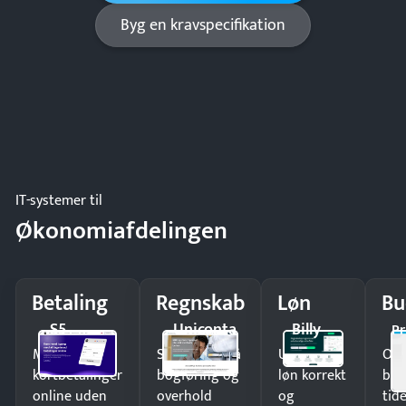
Byg en kravspecifikation
IT-systemer til
Økonomiafdelingen
Betaling
Regnskab
Løn
Bu
S5
Uniconta
Billy
Pr
Modtag
Spar timer på
Udbetal
Op
kortbetalinger
bogføring og
løn korrekt
bud
online uden
overhold
og
tide