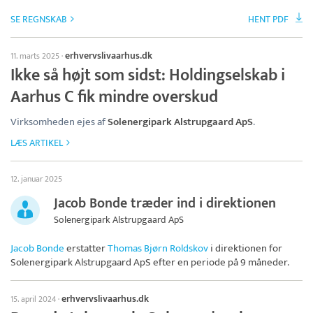
SE REGNSKAB
HENT PDF
erhvervslivaarhus.dk
11. marts 2025
·
Ikke så højt som sidst: Holdingselskab i
Aarhus C fik mindre overskud
Virksomheden ejes af
Solenergipark Alstrupgaard ApS
.
LÆS ARTIKEL
12. januar 2025
Jacob Bonde træder ind i direktionen
Solenergipark Alstrupgaard ApS
Jacob Bonde
erstatter
Thomas Bjørn Roldskov
i direktionen for
Solenergipark Alstrupgaard ApS
efter en periode på 9 måneder.
erhvervslivaarhus.dk
15. april 2024
·