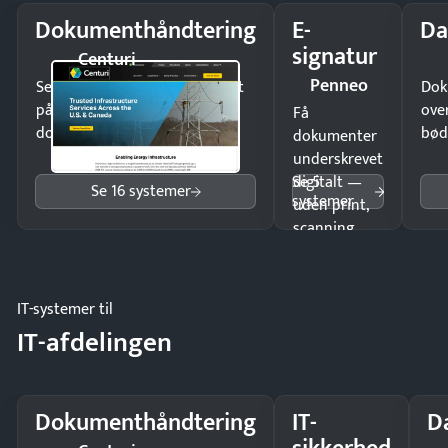
Dokumenthåndtering
E-
Da
signatur
Centuri
Penneo
Send kontrakter til underskrift
Dok
på minutter og mist ingen
ove
Få
dokumenter.
bød
dokumenter
underskrevet
Se 5
digitalt —
Se 16 systemer
systemer
uden print,
scanning
eller fysisk
møde.
IT-systemer til
IT-afdelingen
Dokumenthåndtering
IT-
D