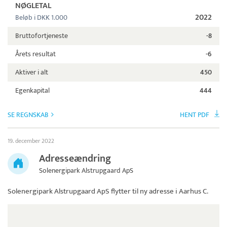
NØGLETAL
2022
Beløb i DKK 1.000
Bruttofortjeneste
-8
Årets resultat
-6
Aktiver i alt
450
Egenkapital
444
SE REGNSKAB
HENT PDF
19. december 2022
Adresseændring
Solenergipark Alstrupgaard ApS
Solenergipark Alstrupgaard ApS
flytter til ny adresse i Aarhus C.