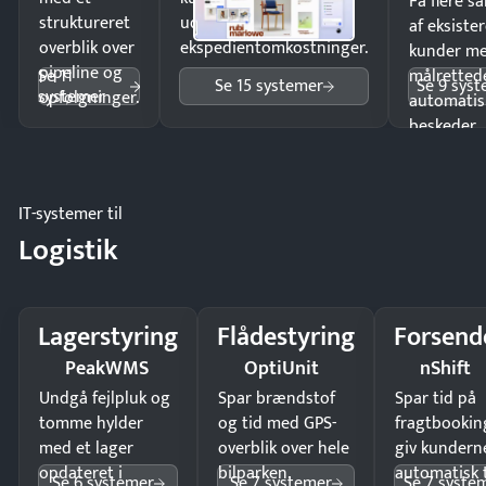
Få flere s
struktureret
uden
af eksiste
overblik over
ekspedientomkostninger.
kunder m
pipeline og
Se 11
målrettede
Se 15 systemer
Se 9 sys
systemer
opfølgninger.
automatis
beskeder.
IT-systemer til
Logistik
Lagerstyring
Flådestyring
Forsend
PeakWMS
OptiUnit
nShift
Undgå fejlpluk og
Spar brændstof
Spar tid på
tomme hylder
og tid med GPS-
fragtbookin
med et lager
overblik over hele
giv kundern
opdateret i
bilparken.
automatisk 
Se 6 systemer
Se 7 systemer
Se 7 syste