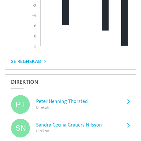
-2
-4
-6
-8
-10
SE REGNSKAB
DIREKTION
Peter Henning Thorsted
Direktør
Sandra Cecilia Grauers Nilsson
Direktør