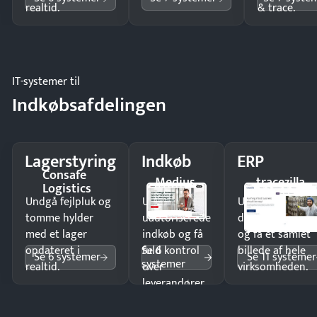
realtid.
& trace.
IT-systemer til
Indkøbsafdelingen
Lagerstyring
Indkøb
ERP
Consafe
Medius
tracezilla
Logistics
Undgå fejlpluk og
Undgå
Undgå
tomme hylder
uautoriserede
dobbeltindtastn
med et lager
indkøb og få
og få ét samlet
Se 6
opdateret i
fuld kontrol
billede af hele
Se 6 systemer
Se 11 systemer
systemer
realtid.
over
virksomheden.
leverandører
og forbrug.