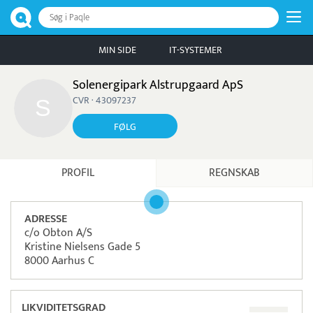
Søg i Paqle
MIN SIDE
IT-SYSTEMER
Solenergipark Alstrupgaard ApS
CVR · 43097237
FØLG
PROFIL
REGNSKAB
ADRESSE
c/o Obton A/S
Kristine Nielsens Gade 5
8000 Aarhus C
LIKVIDITETSGRAD