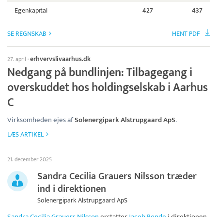
Egenkapital
427
437
SE REGNSKAB
HENT PDF
erhvervslivaarhus.dk
27. april
·
Nedgang på bundlinjen: Tilbagegang i
overskuddet hos holdingselskab i Aarhus
C
Virksomheden ejes af
Solenergipark Alstrupgaard ApS
.
LÆS ARTIKEL
21. december 2025
Sandra Cecilia Grauers Nilsson træder
ind i direktionen
Solenergipark Alstrupgaard ApS
Sandra Cecilia Grauers Nilsson
erstatter
Jacob Bonde
i direktionen