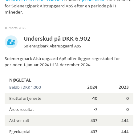
for
Solenergipark Alstrupgaard ApS
efter en periode på 11
måneder.
11. marts 2025
Underskud på DKK 6.902
Solenergipark Alstrupgaard ApS
Solenergipark Alstrupgaard ApS
offentliggør regnskabet for
perioden 1. januar 2024 til 31. december 2024.
NØGLETAL
2024
2023
Beløb i DKK 1.000
Bruttofortjeneste
-10
0
Årets resultat
-7
0
Aktiver i alt
437
444
Egenkapital
437
444