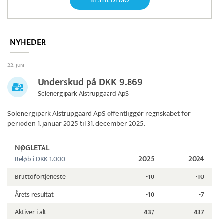
BESTIL DEMO
NYHEDER
22. juni
Underskud på DKK 9.869
Solenergipark Alstrupgaard ApS
Solenergipark Alstrupgaard ApS
offentliggør regnskabet for
perioden 1. januar 2025 til 31. december 2025.
NØGLETAL
2025
2024
Beløb i DKK 1.000
Bruttofortjeneste
-10
-10
Årets resultat
-10
-7
Aktiver i alt
437
437