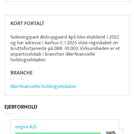
Pristjek:
7.548 kr
Se priseksempel
Timegrip
Tidsregistrering
KORT FORTALT
Solenergipark Alstrupgaard ApS blev etableret i 2022
og har adresse i Aarhus C. I 2025 viste regnskabet en
bruttofortjeneste på DKK -10.003. Virksomheden er et
anpartsselskab i branchen ikke-finansielle
holdingselskaber.
BRANCHE
Ikke-finansielle holdingselskaber
EJERFORHOLD
engira A/S
100%