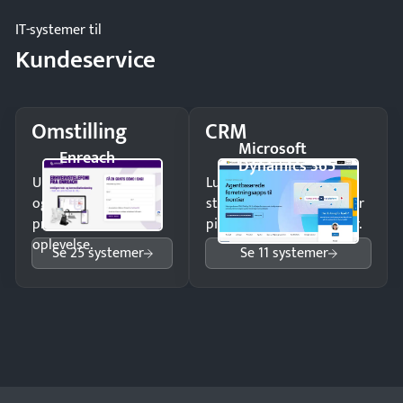
IT-systemer til
Kundeservice
Omstilling
CRM
Microsoft
Enreach
Dynamics 365
Undgå tabte opkald
Luk flere salg med et
og giv kunderne en
struktureret overblik over
professionel
pipeline og opfølgninger.
oplevelse.
Se 25 systemer
Se 11 systemer