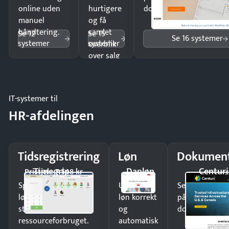
online uden
hurtigere
dokumenter.
manuel
og få
håndtering.
samlet
Se 12
Se 15
Se 16 systemer
systemer
systemer
overblik
over salg
og lager.
IT-systemer til
HR-afdelingen
Tidsregistrering
Løn
Dokument
Timegrip
Danløn
Centuri
Pristjek: 7.548 kr
Spar tid på
Udbetal
Send kontrakter
lønberegning og få
løn korrekt
på minutter o
styr på
og
dokumenter.
ressourceforbruget.
automatisk