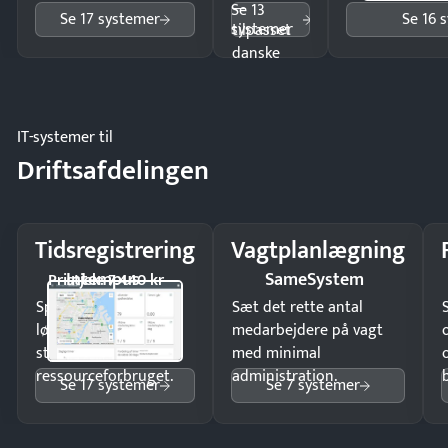
—
Se 13
Se 17 systemer
Se 16 
systemer
tilpasset
danske
regler.
IT-systemer til
Driftsafdelingen
Tidsregistrering
Vagtplanlægning
Intempus
SameSystem
Pristjek: 7.440 kr
Spar tid på
Sæt det rette antal
lønberegning og få
medarbejdere på vagt
styr på
med minimal
ressourceforbruget.
administration.
Se 17 systemer
Se 7 systemer