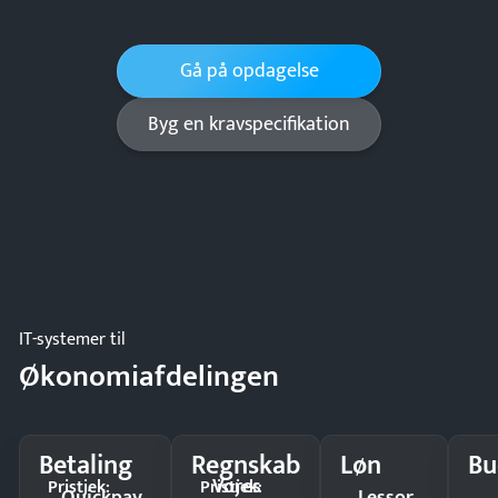
Gå på opdagelse
Byg en kravspecifikation
IT-systemer til
Økonomiafdelingen
Betaling
Regnskab
Løn
Bu
Vores
Pristjek:
Pristjek:
Quickpay
Lessor