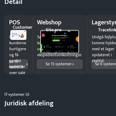
Detail
POS
Webshop
Lagersty
Customer
Site.pro
Tracelin
1st
Ekspedér
Sælg produkter 24/7 til
Undgå fejlplu
kunderne
kunder i hele landet
tomme hylde
hurtigere
uden
med et lager
og få
ekspedientomkostninger.
opdateret i
samlet
realtid.
Se 15
Se 15 systemer
Se 6 system
systemer
overblik
over salg
og lager.
IT-systemer til
Juridisk afdeling