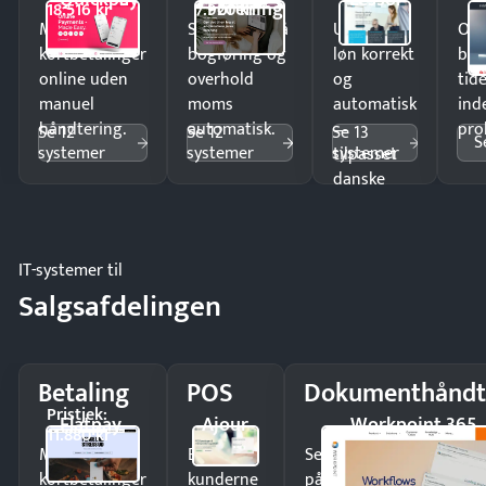
Forening
18.516 kr
7.920 kr
Modtag
Spar timer på
Udbetal
Op
kortbetalinger
bogføring og
løn korrekt
bud
online uden
overhold
og
tide
manuel
moms
automatisk
ind
håndtering.
automatisk.
—
pro
Se 12
Se 12
Se 13
S
systemer
systemer
systemer
tilpasset
danske
regler.
IT-systemer til
Salgsafdelingen
Betaling
POS
Dokumenthåndt
Pristjek:
Flatpay
Ajour
Workpoint 365
11.880 kr
Modtag
Ekspedér
Send kontrakter til unde
kortbetalinger
kunderne
på minutter og mist ing