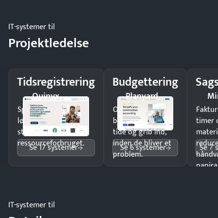
IT-systemer til
Projektledelse
Tidsregistrering
Budgettering
Sags
Quinyx
Planyard
Mi
Spar tid på
Opdag
Faktur
lønberegning og få
budgetafvigelser i
timer 
styr på
tide og grib ind,
materi
ressourceforbruget.
inden de bliver et
reduc
Se 17 systemer
Se 6 systemer
Se 7 
problem.
håndv
papira
IT-systemer til