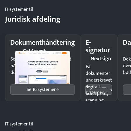
IT-systemer til
Juridisk afdeling
Dokumenthåndtering
E-
Da
signatur
GetAccept
Nextsign
Send kontrakter til underskrift
Dok
på minutter og mist ingen
ove
Få
dokumenter.
bød
dokumenter
underskrevet
Se 5
digitalt —
Se 16 systemer
systemer
uden print,
scanning
eller fysisk
møde.
IT-systemer til