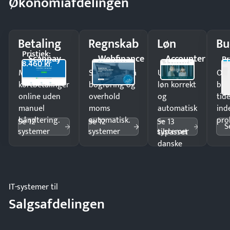
Økonomiafdelingen
Betaling
Regnskab
Løn
Bu
Pristjek:
Scanpay
Webfinance
Accounter
Pr
8.460 kr
Modtag
Spar timer på
Udbetal
Op
kortbetalinger
bogføring og
løn korrekt
bud
online uden
overhold
og
tide
manuel
moms
automatisk
ind
håndtering.
automatisk.
—
pro
Se 12
Se 12
Se 13
S
systemer
systemer
systemer
tilpasset
danske
regler.
IT-systemer til
Salgsafdelingen