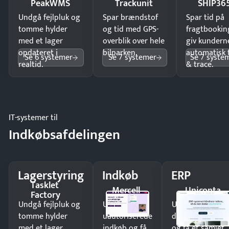
PeakWMS
Trackunit
SHIP36
Undgå fejlpluk og
Spar brændstof
Spar tid på
tomme hylder
og tid med GPS-
fragtbookin
med et lager
overblik over hele
giv kundern
opdateret i
bilparken.
automatisk 
Se 6 systemer
Se 7 systemer
Se 7 syste
realtid.
& trace.
IT-systemer til
Indkøbsafdelingen
Lagerstyring
Indkøb
ERP
Tasklet
Mercell
Uniconta
Factory
Undgå fejlpluk og
Undgå
Undgå
tomme hylder
uautoriserede
dobbeltindtastn
med et lager
indkøb og få
og få ét samlet