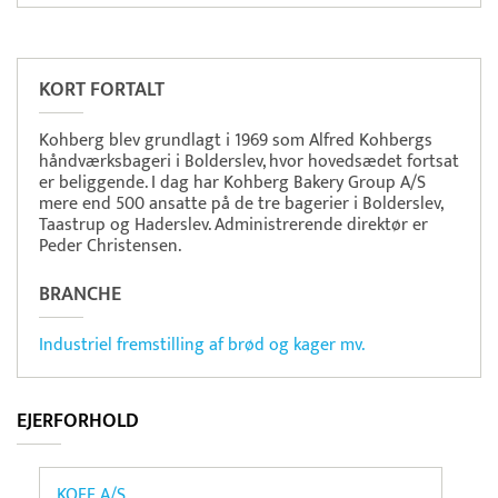
Pristjek:
44.380 kr
Se priseksempel
Apacta
Tidsregistrering
KORT FORTALT
Kohberg blev grundlagt i 1969 som Alfred Kohbergs
håndværksbageri i Bolderslev, hvor hovedsædet fortsat
er beliggende. I dag har Kohberg Bakery Group A/S
mere end 500 ansatte på de tre bagerier i Bolderslev,
Taastrup og Haderslev. Administrerende direktør er
Peder Christensen.
BRANCHE
Industriel fremstilling af brød og kager mv.
EJERFORHOLD
KOFF A/S