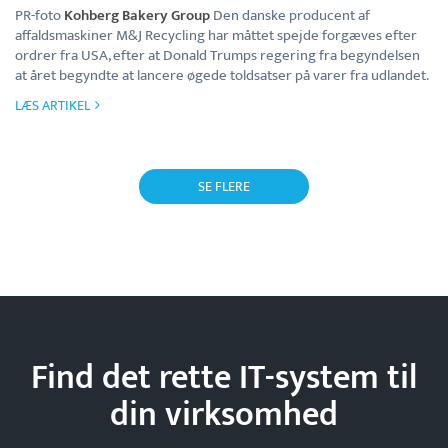
PR-foto
Kohberg Bakery Group
Den danske producent af
affaldsmaskiner M&J Recycling har måttet spejde forgæves efter
ordrer fra USA, efter at Donald Trumps regering fra begyndelsen
at året begyndte at lancere øgede toldsatser på varer fra udlandet.
LÆS ARTIKEL
SE FLERE
Find det rette IT-system til
din
virksomhed