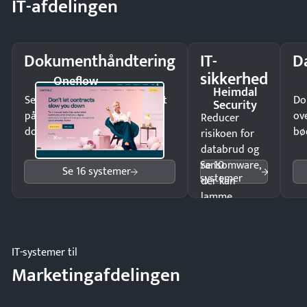
IT-afdelingen
Dokumenthåndtering
IT-
D
sikkerhed
Oneflow
Heimdal
Send kontrakter til underskrift
Do
Security
på minutter og mist ingen
ov
Reducer
dokumenter.
bø
risikoen for
databrud og
Se 10
ransomware,
Se 16 systemer
systemer
der kan
lamme
driften.
IT-systemer til
Marketingafdelingen