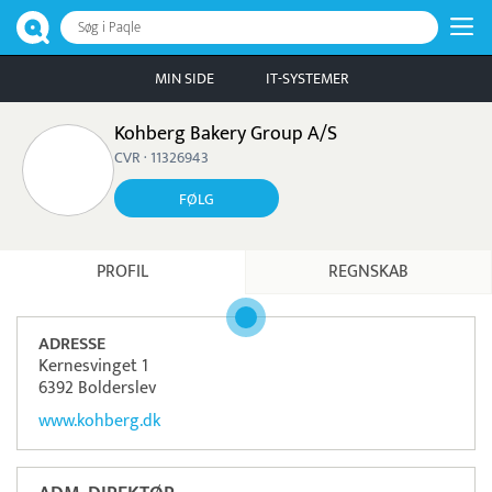
Søg i Paqle
MIN SIDE
IT-SYSTEMER
Kohberg Bakery Group A/S
CVR · 11326943
FØLG
PROFIL
REGNSKAB
ADRESSE
Kernesvinget 1
6392 Bolderslev
www.kohberg.dk