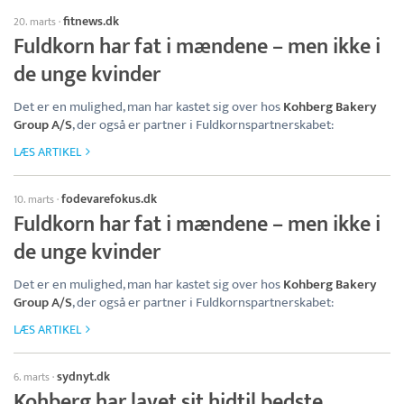
fitnews.dk
20. marts
·
Fuldkorn har fat i mændene – men ikke i
de unge kvinder
Det er en mulighed, man har kastet sig over hos
Kohberg Bakery
Group A/S
, der også er partner i Fuldkornspartnerskabet:
LÆS ARTIKEL
fodevarefokus.dk
10. marts
·
Fuldkorn har fat i mændene – men ikke i
de unge kvinder
Det er en mulighed, man har kastet sig over hos
Kohberg Bakery
Group A/S
, der også er partner i Fuldkornspartnerskabet:
LÆS ARTIKEL
sydnyt.dk
6. marts
·
Kohberg har lavet sit hidtil bedste