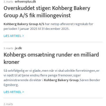
erhvervplus.dk
3. marts
·
Overskuddet stiger: Kohberg Bakery
Group A/S fik milliongevinst
Kohberg Bakery Group A/S
har netop afleveret regnskab for
perioden 1 januar 2025 til 31 december 2025.
LÆS ARTIKEL
jv.dk
3. marts
·
Kohbergs omsætning runder en milliard
kroner
Så selvfølgelig er vi glade, men når vi skal udvikle forretningen, er
vi nødt til at tjene endnu flere penge fremover, siger
administrerende direktør i
Kohberg Bakery Group
, Søren Bender
Egesborg.
LÆS ARTIKEL
2. marts