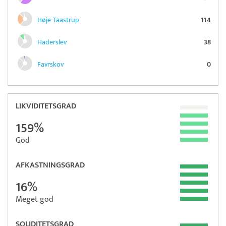
Høje-Taastrup
114
Haderslev
38
Favrskov
0
LIKVIDITETSGRAD
159%
God
AFKASTNINGSGRAD
16%
Meget god
SOLIDITETSGRAD