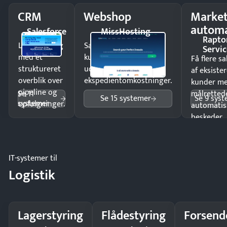
CRM
Webshop
Market
automa
Salesforce
MissHosting
Rapto
Luk flere salg
Sælg produkter 24/7 til
Servic
med et
kunder i hele landet
Få flere s
struktureret
uden
af eksiste
overblik over
ekspedientomkostninger.
kunder m
pipeline og
Se 11
målrettede
Se 15 systemer
Se 9 sys
systemer
opfølgninger.
automatis
beskeder.
IT-systemer til
Logistik
Lagerstyring
Flådestyring
Forsend