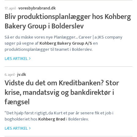
voresbybrabrand.dk
17. april
·
Bliv produktionsplanlægger hos Kohberg
Bakery Group i Bolderslev
Så er du måske vores nye Planlægger… Career | a JKS company
søger på vegne af
Kohberg Bakery Group A/S
en
produktionsplanlægger til teamet i Bolderslev.
LÆS ARTIKEL
jv.dk
6. april
·
Vidste du det om Kreditbanken? Stor
krise, mandatsvig og bankdirektør i
fængsel
“Det hjalp først rigtigt, da Kurt et par år senere fik et job i
bogholderiet hos
Kohberg Brød
i Bolderslev.
LÆS ARTIKEL