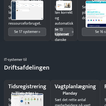
Apacta
EG
Onepoi
Pristjek: 44.380 kr
Spar tid på
Udbetal
Send kontrakter
lønberegning og få
løn korrekt
på minutter o
styr på
og
dokumenter.
ressourceforbruget.
automatisk
—
Se 13
Se 17 systemer
Se 16 
systemer
tilpasset
danske
regler.
IT-systemer til
Driftsafdelingen
Tidsregistrering
Vagtplanlægning
Timegrip
Planday
Pristjek: 7.548 kr
Spar tid på
Sæt det rette antal
lønberegning og få
medarbejdere på vagt