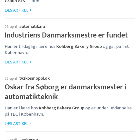
Group A/S
– Foto:
LÆS ARTIKEL
automatik.nu
26. april
·
Industriens Danmarksmestre er fundet
Han er til daglig i lære hos
Kohberg Bakery Group
og går på TEC i
København.
LÆS ARTIKEL
tv2kosmopol.dk
25. april
·
Oskar fra Søborg er danmarksmester i
automatikteknik
Han er i lære hos
Kohberg Bakery Group
og er under uddannelse
på TEC i København.
LÆS ARTIKEL
ligeher.nu