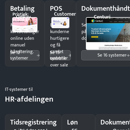
Betaling
POS
Dokumenthåndt
Customer
Pristjek:
OnPay
Centuri
1st
11.208 kr
Modtag
Ekspedér
Send kontrakter til unde
kortbetalinger
kunderne
på minutter og mist ing
online uden
hurtigere
dokumenter.
manuel
og få
håndtering.
samlet
Se 12
Se 15
Se 16 systemer
systemer
systemer
overblik
over salg
og lager.
IT-systemer til
HR-afdelingen
Tidsregistrering
Løn
Dokument