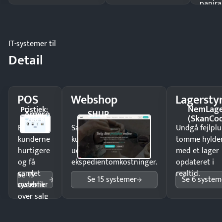
papira
IT-systemer til
Detail
POS
Webshop
Lagersty
NemLag
Pristjek:
Amero
SHUP
(SkanCo
4.788 kr
Ekspedér
Sælg produkter 24/7 til
Undgå fejlplu
kunderne
kunder i hele landet
tomme hylde
hurtigere
uden
med et lager
og få
ekspedientomkostninger.
opdateret i
samlet
realtid.
Se 15
Se 15 systemer
Se 6 system
systemer
overblik
over salg
og lager.