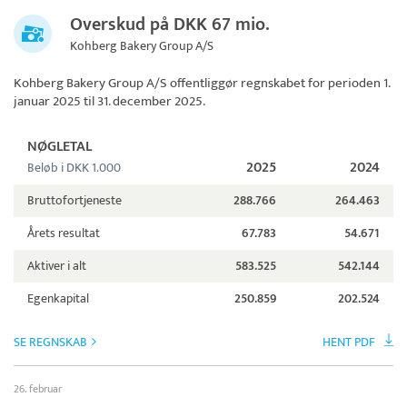
Overskud på DKK 67 mio.
Kohberg Bakery Group A/S
Kohberg Bakery Group A/S
offentliggør regnskabet for perioden 1.
januar 2025 til 31. december 2025.
NØGLETAL
2025
2024
Beløb i DKK 1.000
Bruttofortjeneste
288.766
264.463
Årets resultat
67.783
54.671
Aktiver i alt
583.525
542.144
Egenkapital
250.859
202.524
SE REGNSKAB
HENT PDF
26. februar