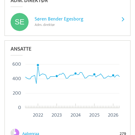
ADM. DIREKTØR
Søren Bender Egesborg
Adm. direktør
ANSATTE
600
400
200
0
2022
2023
2024
2025
2026
Aabenraa
279