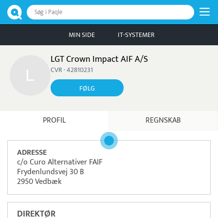
Søg i Paqle
MIN SIDE
IT-SYSTEMER
LGT Crown Impact AIF A/S
CVR · 42810231
FØLG
PROFIL
REGNSKAB
ADRESSE
c/o Curo Alternativer FAIF
Frydenlundsvej 30 B
2950 Vedbæk
DIREKTØR