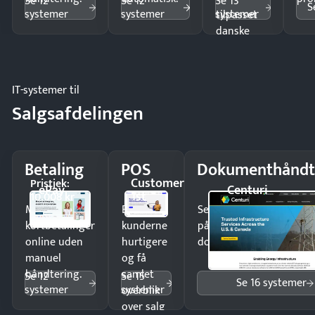
Se 12
Se 12
Se 13
S
systemer
systemer
systemer
tilpasset
danske
regler.
IT-systemer til
Salgsafdelingen
Betaling
POS
Dokumenthåndt
Customer
Pristjek:
ePay
Centuri
1st
10.008 kr
Modtag
Ekspedér
Send kontrakter til unde
kortbetalinger
kunderne
på minutter og mist ing
online uden
hurtigere
dokumenter.
manuel
og få
håndtering.
samlet
Se 12
Se 15
Se 16 systemer
systemer
systemer
overblik
over salg