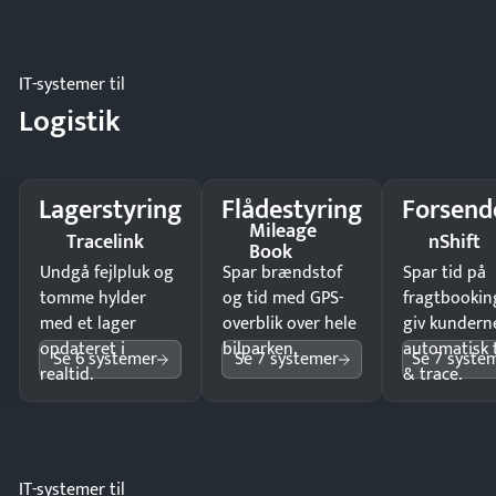
IT-systemer til
Logistik
Lagerstyring
Flådestyring
Forsend
Mileage
Tracelink
nShift
Book
Undgå fejlpluk og
Spar brændstof
Spar tid på
tomme hylder
og tid med GPS-
fragtbookin
med et lager
overblik over hele
giv kundern
opdateret i
bilparken.
automatisk 
Se 6 systemer
Se 7 systemer
Se 7 syste
realtid.
& trace.
IT-systemer til