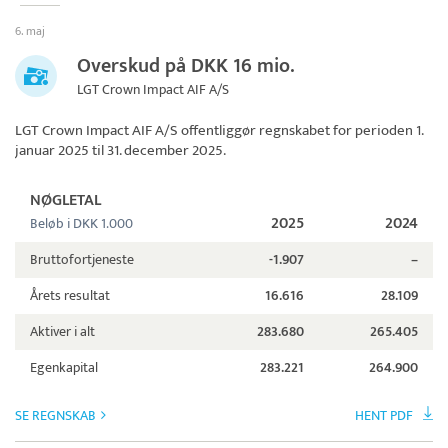
6. maj
Overskud på DKK 16 mio.
LGT Crown Impact AIF A/S
LGT Crown Impact AIF A/S
offentliggør regnskabet for perioden 1.
januar 2025 til 31. december 2025.
NØGLETAL
2025
2024
Beløb i DKK 1.000
Bruttofortjeneste
-1.907
–
Årets resultat
16.616
28.109
Aktiver i alt
283.680
265.405
Egenkapital
283.221
264.900
SE REGNSKAB
HENT PDF