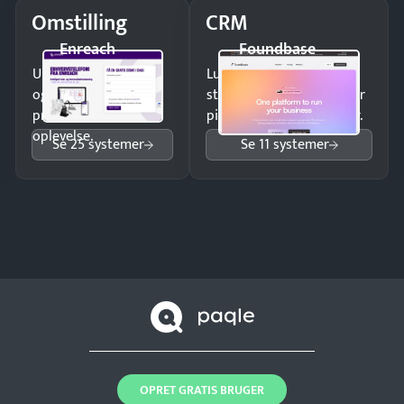
Omstilling
CRM
Enreach
Foundbase
Undgå tabte opkald
Luk flere salg med et
og giv kunderne en
struktureret overblik over
professionel
pipeline og opfølgninger.
oplevelse.
Se 25 systemer
Se 11 systemer
OPRET GRATIS BRUGER