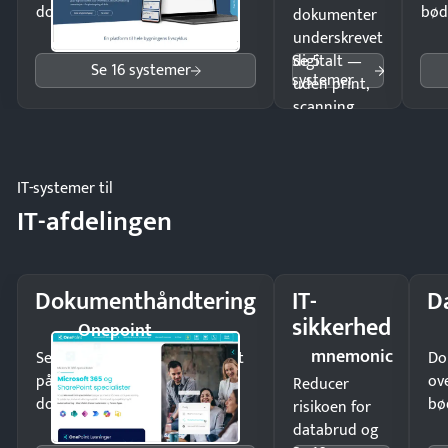
dokumenter.
bød
dokumenter
underskrevet
Se 5
digitalt —
Se 16 systemer
systemer
uden print,
scanning
eller fysisk
møde.
IT-systemer til
IT-afdelingen
Dokumenthåndtering
IT-
D
sikkerhed
Onepoint
mnemonic
Send kontrakter til underskrift
Do
på minutter og mist ingen
ov
Reducer
dokumenter.
bø
risikoen for
databrud og