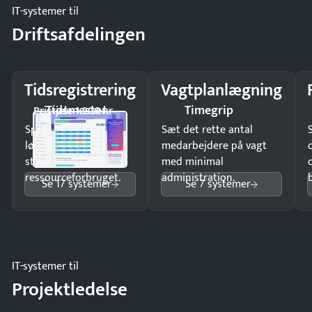
IT-systemer til
Driftsafdelingen
Tidsregistrering
Vagtplanlægning
Tidsmester
Timegrip
Pristjek: 1.200 kr
Spar tid på
Sæt det rette antal
lønberegning og få
medarbejdere på vagt
styr på
med minimal
ressourceforbruget.
administration.
Se 17 systemer
Se 7 systemer
IT-systemer til
Projektledelse