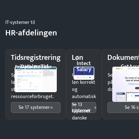
og lager.
IT-systemer til
HR-afdelingen
Tidsregistrering
Løn
Dokument
Intect
Dataløn Tid
GetAcc
Pristjek: 11.535 kr
Salary
Spar tid på
Udbetal
Send kontrakter
lønberegning og få
løn korrekt
på minutter o
styr på
og
dokumenter.
ressourceforbruget.
automatisk
—
Se 13
Se 17 systemer
Se 16 
systemer
tilpasset
danske
regler.