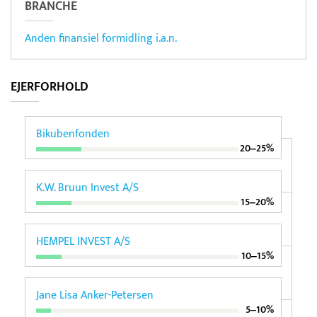
BRANCHE
Anden finansiel formidling i.a.n.
EJERFORHOLD
Bikubenfonden
20‒25%
K.W. Bruun Invest A/S
15‒20%
HEMPEL INVEST A/S
10‒15%
Jane Lisa Anker-Petersen
5‒10%