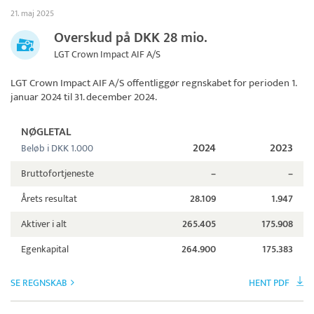
21. maj 2025
Overskud på DKK 28 mio.
LGT Crown Impact AIF A/S
LGT Crown Impact AIF A/S
offentliggør regnskabet for perioden 1.
januar 2024 til 31. december 2024.
NØGLETAL
2024
2023
Beløb i DKK 1.000
Bruttofortjeneste
–
–
Årets resultat
28.109
1.947
Aktiver i alt
265.405
175.908
Egenkapital
264.900
175.383
SE REGNSKAB
HENT PDF