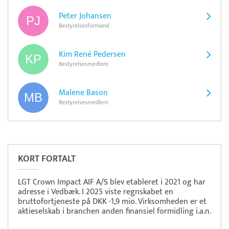
Peter Johansen
Bestyrelsesformand
Kim René Pedersen
Bestyrelsesmedlem
Malene Bason
Bestyrelsesmedlem
Pristjek:
11.535 kr
Se priseksempel
Dataløn Tid
Tidsregistrering
KORT FORTALT
LGT Crown Impact AIF A/S blev etableret i 2021 og har
adresse i Vedbæk. I 2025 viste regnskabet en
bruttofortjeneste på DKK -1,9 mio. Virksomheden er et
aktieselskab i branchen anden finansiel formidling i.a.n.