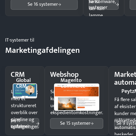
Se 10
ransomware,
Se 16 systemer
systemer
der kan
lamme
driften.
IT-systemer til
Marketingafdelingen
CRM
Webshop
Market
Global
Magento
automa
CRM
Commerce
Peytz
Luk flere salg
Sælg produkter 24/7 til
med et
kunder i hele landet
Få flere s
struktureret
uden
af eksiste
overblik over
ekspedientomkostninger.
kunder m
pipeline og
Se 11
målrettede
Se 15 systemer
Se 9 sys
systemer
opfølgninger.
automatis
beskeder.