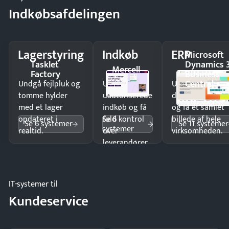
Indkøbsafdelingen
Lagerstyring
Indkøb
ERP
Microsoft
Tasklet
Dynamics 
Mercell
Factory
Business
Central
Undgå fejlpluk og
Undgå
Undgå
tomme hylder
uautoriserede
dobbeltindtastn
med et lager
indkøb og få
og få ét samlet
Se 6
opdateret i
fuld kontrol
billede af hele
Se 6 systemer
Se 11 systemer
systemer
realtid.
over
virksomheden.
leverandører
og forbrug.
IT-systemer til
Kundeservice