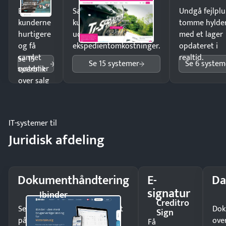
Ekspedér
Sælg produkter 24/7 til
Undgå fejlplu
kunderne
kunder i hele landet
tomme hylde
hurtigere
uden
med et lager
og få
ekspedientomkostninger.
opdateret i
samlet
realtid.
Se 15
Se 15 systemer
Se 6 system
systemer
overblik
over salg
og lager.
IT-systemer til
Juridisk afdeling
Dokumenthåndtering
E-
Da
signatur
Ibinder
Creditro
Send kontrakter til underskrift
Dok
Sign
på minutter og mist ingen
ove
Få