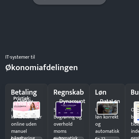
IT-systemer til
Økonomiafdelingen
Betaling
Regnskab
Løn
Bu
Pristjek:
OnPay
Dynacount
DataLøn
11.208 kr
Modtag
Spar timer på
Udbetal
Op
kortbetalinger
bogføring og
løn korrekt
bud
online uden
overhold
og
tide
manuel
moms
automatisk
ind
håndtering.
automatisk.
—
pro