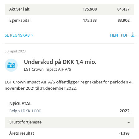
Aktiver i alt
175.908
84.437
Egenkapital
175.383
83.902
SE REGNSKAB
HENT PDF
30. april 2023
Underskud på DKK 1,4 mio.
LGT Crown Impact AIF A/S
LGT Crown Impact AIF A/S
offentliggør regnskabet for perioden 4.
november 2021 til 31. december 2022.
NØGLETAL
2022
Beløb i DKK 1.000
Bruttofortjeneste
–
Årets resultat
-1.393