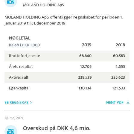
MOLAND HOLDING ApS
MOLAND HOLDING ApS
offentliggør regnskabet for perioden 1.
januar 2019 til 31. december 2019.
NØGLETAL
2019
2018
Beløb i DKK 1.000
Bruttofortjeneste
68.840
60.583
Årets resultat
12.705
4.555
Aktiver i alt
238.539
225.623
Egenkapital
130.134
121.533
SE REGNSKAB
HENT PDF
28. maj 2019
Overskud på DKK 4,6 mio.