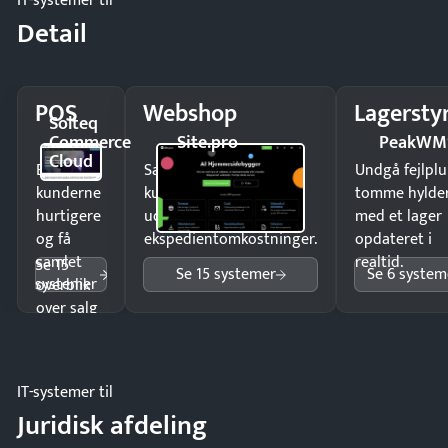
IT-systemer til
Detail
POS
Webshop
Lagersty
Solteq
Commerce
Site.pro
PeakWM
Cloud
Ekspedér
Sælg produkter 24/7 til
Undgå fejlplu
kunderne
kunder i hele landet
tomme hylde
hurtigere
uden
med et lager
og få
ekspedientomkostninger.
opdateret i
samlet
realtid.
Se 15
Se 15 systemer
Se 6 system
systemer
overblik
over salg
og lager.
IT-systemer til
Juridisk afdeling