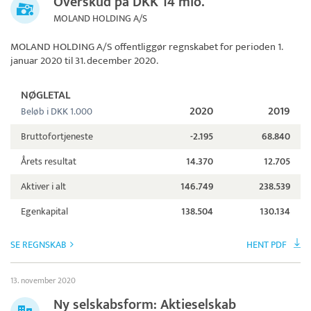
Overskud på DKK 14 mio.
MOLAND HOLDING A/S
MOLAND HOLDING A/S
offentliggør regnskabet for perioden 1.
januar 2020 til 31. december 2020.
NØGLETAL
2020
2019
Beløb i DKK 1.000
Bruttofortjeneste
-2.195
68.840
Årets resultat
14.370
12.705
Aktiver i alt
146.749
238.539
Egenkapital
138.504
130.134
SE REGNSKAB
HENT PDF
13. november 2020
Ny selskabsform: Aktieselskab