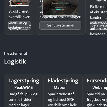
inMob
Luk flere salg
Sælg produkter 24/7 til
med et
kunder i hele landet
Få flere s
struktureret
uden
af eksiste
overblik over
ekspedientomkostninger.
kunder m
pipeline og
Se 11
målrettede
Se 15 systemer
Se 9 sys
systemer
opfølgninger.
automatis
beskeder.
IT-systemer til
Logistik
Lagerstyring
Flådestyring
Forsend
PeakWMS
Mapon
Webshi
Undgå fejlpluk og
Spar brændstof
Spar tid på
tomme hylder
og tid med GPS-
fragtbookin
med et lager
overblik over hele
giv kundern