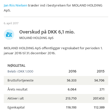
Jan Riis Nielsen
træder ind i bestyrelsen for
MOLAND HOLDING
ApS
.
6. april 2017
Overskud på DKK 6,1 mio.
MOLAND HOLDING ApS
MOLAND HOLDING ApS
offentliggør regnskabet for perioden 1.
januar 2016 til 31. december 2016.
NØGLETAL
2016
2015
Beløb i DKK 1.000
Bruttofortjeneste
56.333
54.706
Årets resultat
6.064
271
Aktiver i alt
213.710
207.453
Egenkapital
116.193
112.389