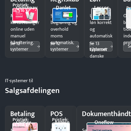
Pristjek:
Quickpay
Danlet
Lessor
Pr
18.516 kr
Modtag
Spar timer på
Udbetal
Op
kortbetalinger
bogføring og
løn korrekt
bud
online uden
overhold
og
tide
manuel
moms
automatisk
ind
håndtering.
automatisk.
—
pro
Se 12
Se 12
Se 13
S
systemer
systemer
systemer
tilpasset
danske
regler.
IT-systemer til
Salgsafdelingen
Betaling
POS
Dokumenthåndt
Pristjek:
Pristjek:
OnPay
Amero
Oneflow
11.208 kr
4.788 kr
Modtag
Ekspedér
Send kontrakter til unde