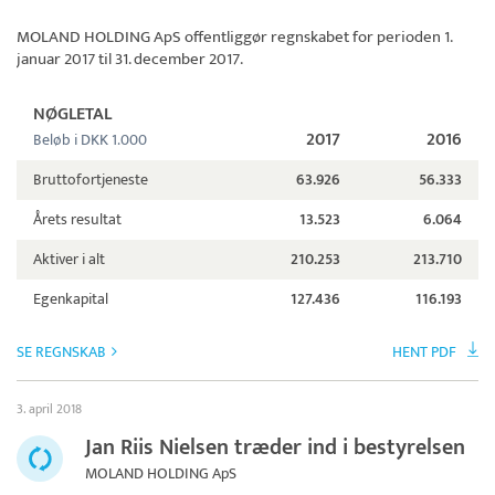
MOLAND HOLDING ApS
offentliggør regnskabet for perioden 1.
januar 2017 til 31. december 2017.
NØGLETAL
2017
2016
Beløb i DKK 1.000
Bruttofortjeneste
63.926
56.333
Årets resultat
13.523
6.064
Aktiver i alt
210.253
213.710
Egenkapital
127.436
116.193
SE REGNSKAB
HENT PDF
3. april 2018
Jan Riis Nielsen træder ind i bestyrelsen
MOLAND HOLDING ApS