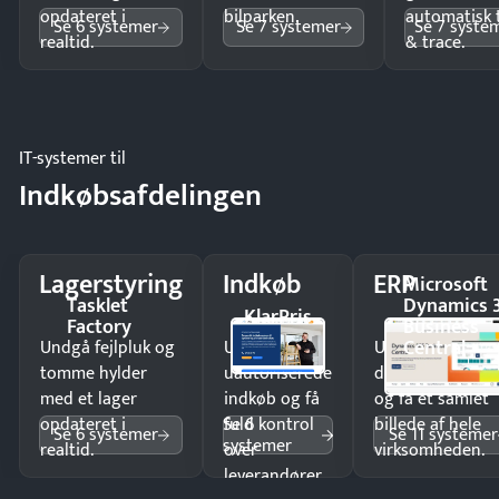
opdateret i
bilparken.
automatisk 
Se 6 systemer
Se 7 systemer
Se 7 syste
realtid.
& trace.
IT-systemer til
Indkøbsafdelingen
Lagerstyring
Indkøb
ERP
Microsoft
Tasklet
Dynamics 
KlarPris
Factory
Business
Central
Undgå fejlpluk og
Undgå
Undgå
tomme hylder
uautoriserede
dobbeltindtastn
med et lager
indkøb og få
og få ét samlet
Se 6
opdateret i
fuld kontrol
billede af hele
Se 6 systemer
Se 11 systemer
systemer
realtid.
over
virksomheden.
leverandører