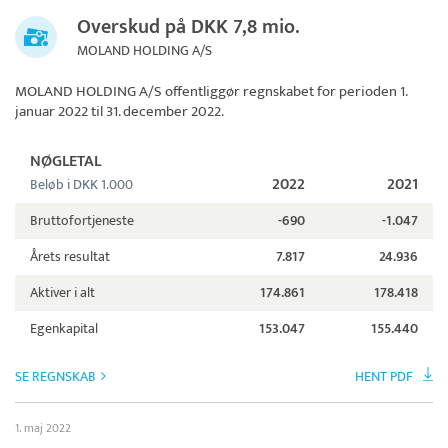
Overskud på DKK 7,8 mio.
MOLAND HOLDING A/S
MOLAND HOLDING A/S
offentliggør regnskabet for perioden 1.
januar 2022 til 31. december 2022.
NØGLETAL
2022
2021
Beløb i DKK 1.000
Bruttofortjeneste
-690
-1.047
Årets resultat
7.817
24.936
Aktiver i alt
174.861
178.418
Egenkapital
153.047
155.440
SE REGNSKAB
HENT PDF
1. maj 2022