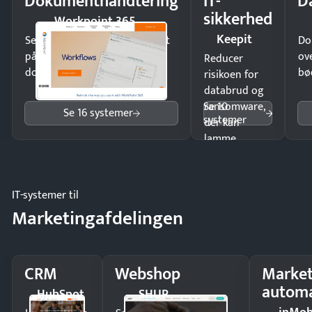
Dokumenthåndtering
IT-
D
sikkerhed
Workpoint 365
Keepit
Send kontrakter til underskrift
Do
på minutter og mist ingen
ov
Reducer
dokumenter.
bø
risikoen for
databrud og
Se 10
ransomware,
Se 16 systemer
systemer
der kan
lamme
driften.
IT-systemer til
Marketingafdelingen
CRM
Webshop
Market
automa
HubSpot
SHUP