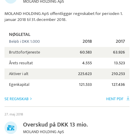
MOLAND HOLDING ApS
MOLAND HOLDING ApS
offentliggør regnskabet for perioden 1.
januar 2018 til 31. december 2018.
NØGLETAL
2018
2017
Beløb i DKK 1.000
Bruttofortjeneste
60.583
63.926
Årets resultat
4.555
13.523
Aktiver i alt
225.623
210.253
Egenkapital
121.533
127.436
SE REGNSKAB
HENT PDF
27. maj 2018
Overskud på DKK 13 mio.
MOLAND HOLDING ApS