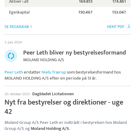
Aktiver i alt
169.855
174.861
Egenkapital
150.467
153.047
SE REGNSKAB
HENT PDF
3. juni 2024
Peer Leth bliver ny bestyrelsesformand
MOLAND HOLDING A/S
Peer Leth
erstatter
Niels Trærup
som bestyrelsesformand hos
MOLAND HOLDING A/S
efter en periode på 13 år.
Dagbladet Licitationen
20. oktober 2023
·
Nyt fra bestyrelser og direktioner - uge
42
Moland Group A/S Peer Leth er indtrådt i bestyrelsen hos Moland
Group A/S og
Moland Holding A/S
.