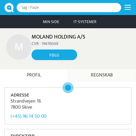
Søg i Paqle
MIN SIDE
IT-SYSTEMER
MOLAND HOLDING A/S
CVR · 19676048
FØLG
PROFIL
REGNSKAB
ADRESSE
Strandvejen 16
7800 Skive
(+45) 96 14 50 00