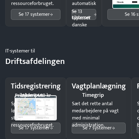
ressourceforbruget.
automatisk
—
Se 13
Se 17 systemer
Se 16 
systemer
tilpasset
danske
regler.
IT-systemer til
Driftsafdelingen
Tidsregistrering
Vagtplanlægning
Intempus
Timegrip
Pristjek: 7.440 kr
Spar tid på
Sæt det rette antal
lønberegning og få
medarbejdere på vagt
styr på
med minimal
ressourceforbruget.
administration.
Se 17 systemer
Se 7 systemer