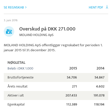
SE REGNSKAB
HENT PDF
3. juni 2016
Overskud på DKK 271.000
MOLAND HOLDING ApS
MOLAND HOLDING ApS
offentliggør regnskabet for perioden 1.
januar 2015 til 31. december 2015.
NØGLETAL
2015
2014
Beløb i DKK 1.000
Bruttofortjeneste
54.706
54.847
Årets resultat
271
4.602
Aktiver i alt
207.453
191.078
Egenkapital
112.389
118.194