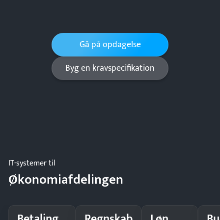
Gå på opdagelse
Byg en kravspecifikation
IT-systemer til
Økonomiafdelingen
Betaling
Regnskab
Løn
Bu