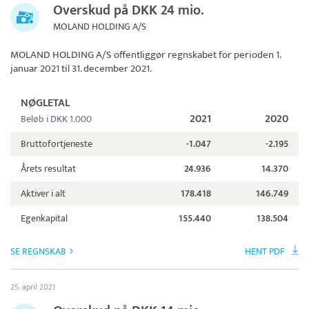
Overskud på DKK 24 mio.
MOLAND HOLDING A/S
MOLAND HOLDING A/S
offentliggør regnskabet for perioden 1.
januar 2021 til 31. december 2021.
NØGLETAL
2021
2020
Beløb i DKK 1.000
Bruttofortjeneste
-1.047
-2.195
Årets resultat
24.936
14.370
Aktiver i alt
178.418
146.749
Egenkapital
155.440
138.504
SE REGNSKAB
HENT PDF
25. april 2021