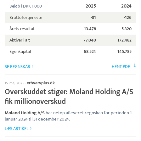
2025
2024
Beløb i DKK 1.000
Bruttofortjeneste
-81
-126
Årets resultat
13.478
5.320
Aktiver i alt
77.040
172.482
Egenkapital
68.524
145.785
SE REGNSKAB
HENT PDF
erhvervplus.dk
15. maj 2025
·
Overskuddet stiger: Moland Holding A/S
fik millionoverskud
Moland Holding A/S
har netop afleveret regnskab for perioden 1
januar 2024 til 31 december 2024.
LÆS ARTIKEL