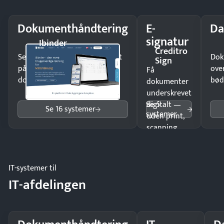
Dokumenthåndtering
E-
Da
signatur
Ibinder
Creditro
Send kontrakter til underskrift
Dok
Sign
på minutter og mist ingen
ove
Få
dokumenter.
bød
dokumenter
underskrevet
Se 5
digitalt —
Se 16 systemer
systemer
uden print,
scanning
eller fysisk
møde.
IT-systemer til
IT-afdelingen