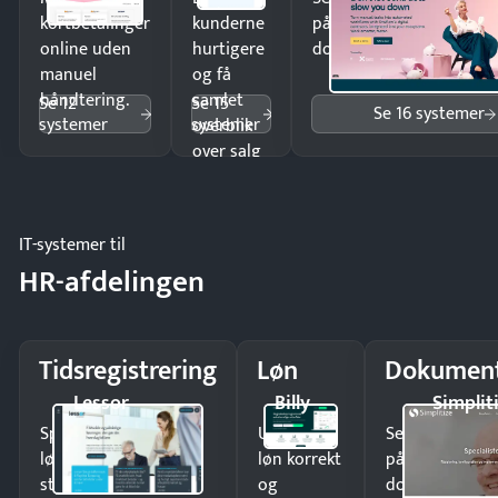
kortbetalinger
kunderne
på minutter og mist ing
online uden
hurtigere
dokumenter.
manuel
og få
håndtering.
samlet
Se 12
Se 15
Se 16 systemer
systemer
systemer
overblik
over salg
og lager.
IT-systemer til
HR-afdelingen
Tidsregistrering
Løn
Dokument
Lessor
Billy
Simplit
Spar tid på
Udbetal
Send kontrakter
lønberegning og få
løn korrekt
på minutter o
styr på
og
dokumenter.