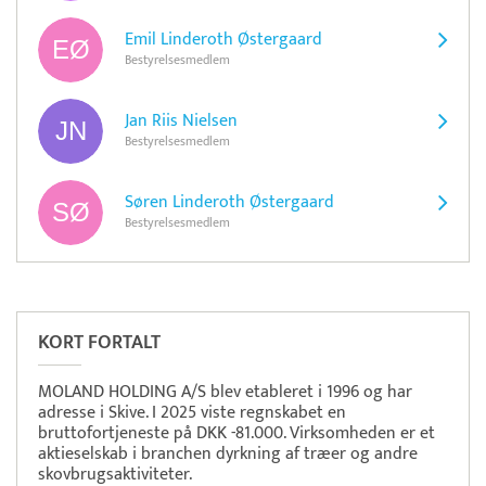
Emil Linderoth Østergaard
Bestyrelsesmedlem
Jan Riis Nielsen
Bestyrelsesmedlem
Søren Linderoth Østergaard
Bestyrelsesmedlem
Pristjek:
18.516 kr
Se priseksempel
Quickpay
Betaling
KORT FORTALT
MOLAND HOLDING A/S blev etableret i 1996 og har
adresse i Skive. I 2025 viste regnskabet en
bruttofortjeneste på DKK -81.000. Virksomheden er et
aktieselskab i branchen dyrkning af træer og andre
skovbrugsaktiviteter.