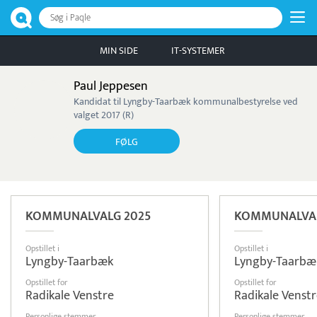
Søg i Paqle
MIN SIDE
IT-SYSTEMER
Paul Jeppesen
Kandidat til Lyngby-Taarbæk kommunalbestyrelse ved
valget 2017 (R)
FØLG
KOMMUNALVALG 2025
KOMMUNALVAL
Opstillet i
Opstillet i
Lyngby-Taarbæk
Lyngby-Taarbæ
Opstillet for
Opstillet for
Radikale Venstre
Radikale Venst
Personlige stemmer
Personlige stemmer