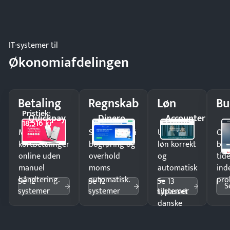
IT-systemer til
Økonomiafdelingen
Betaling
Regnskab
Løn
Bu
Pristjek:
Quickpay
Dinero
Accounter
18.516 kr
Modtag
Spar timer på
Udbetal
Op
kortbetalinger
bogføring og
løn korrekt
bud
online uden
overhold
og
tide
manuel
moms
automatisk
ind
håndtering.
automatisk.
—
pro
Se 12
Se 12
Se 13
S
systemer
systemer
systemer
tilpasset
danske
regler.