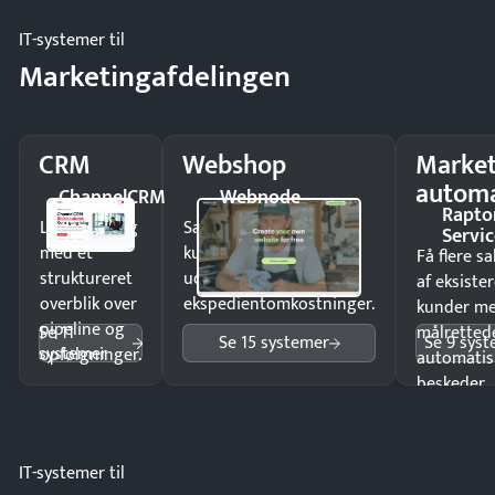
IT-systemer til
Marketingafdelingen
CRM
Webshop
Market
automa
ChannelCRM
Webnode
Rapto
Luk flere salg
Sælg produkter 24/7 til
Servic
med et
kunder i hele landet
Få flere s
struktureret
uden
af eksiste
overblik over
ekspedientomkostninger.
kunder m
pipeline og
Se 11
målrettede
Se 15 systemer
Se 9 sys
systemer
opfølgninger.
automatis
beskeder.
IT-systemer til