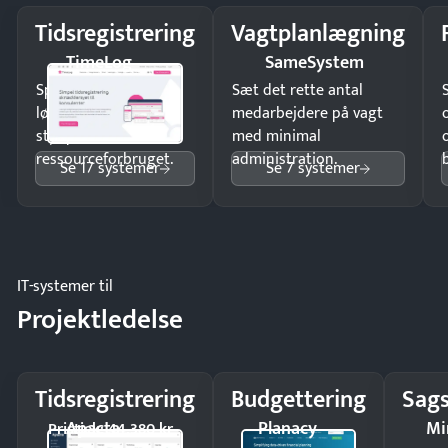
Tidsregistrering
Vagtplanlægning
TimeLog
SameSystem
Spar tid på
Sæt det rette antal
lønberegning og få
medarbejdere på vagt
styr på
med minimal
ressourceforbruget.
administration.
Se 17 systemer
Se 7 systemer
IT-systemer til
Projektledelse
Tidsregistrering
Budgettering
Sags
Apacta
Planacy
Mi
Pristjek: 44.380 kr