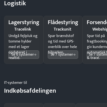
Logistik
Lagerstyring
Flådestyring
Forsend
Tracelink
Trackunit
Webshi
Undgå fejlpluk og
Spar brændstof
Spar tid på
tomme hylder
og tid med GPS-
fragtbookin
med et lager
overblik over hele
giv kundern
opdateret i
bilparken.
automatisk 
Se 6 systemer
Se 7 systemer
Se 7 syste
realtid.
& trace.
IT-systemer til
Indkøbsafdelingen