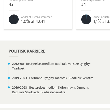
42
34
Andel af listens stemmer
Andel af lis
1,0% af 4.011
1,1% af 3
Pristjek:
18.516 kr
Se priseksempel
Quickpay
Betaling
POLITISK KARRIERE
2012-nu
·
Bestyrelsesmedlem Radikale Venstre Lyngby-
Taarbæk
2019-
2023
·
Formand. Lyngby-Taarbæk
·
Radikale Venstre
2019-
2023
·
Bestyrelsesmedlem Københavns Omegns
Radikale Storkreds
·
Radikale Venstre