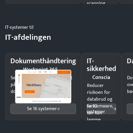
scanning
eller fysisk
møde.
IT-systemer til
IT-afdelingen
Dokumenthåndtering
IT-
D
sikkerhed
Workpoint 365
Conscia
Send kontrakter til underskrift
Do
på minutter og mist ingen
ov
Reducer
dokumenter.
bø
risikoen for
databrud og
Se 10
ransomware,
Se 16 systemer
systemer
der kan
lamme
driften.