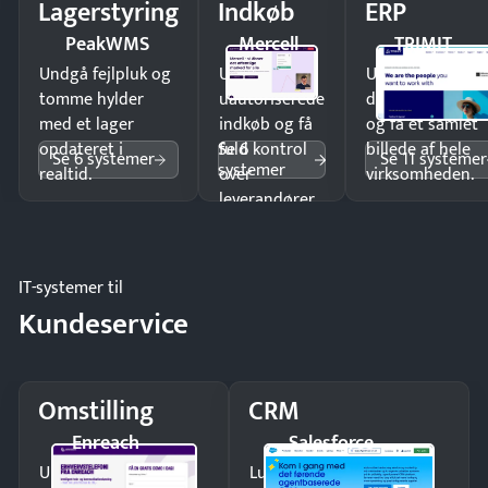
Lagerstyring
Indkøb
ERP
PeakWMS
Mercell
TRIMIT
Undgå fejlpluk og
Undgå
Undgå
tomme hylder
uautoriserede
dobbeltindtastn
med et lager
indkøb og få
og få ét samlet
Se 6
opdateret i
fuld kontrol
billede af hele
Se 6 systemer
Se 11 systemer
systemer
realtid.
over
virksomheden.
leverandører
og forbrug.
IT-systemer til
Kundeservice
Omstilling
CRM
Enreach
Salesforce
Undgå tabte opkald
Luk flere salg med et