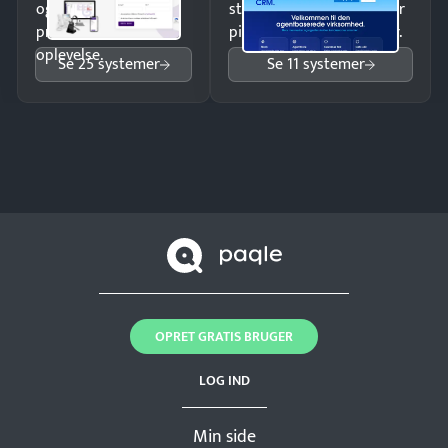
og giv kunderne en
struktureret overblik over
professionel
pipeline og opfølgninger.
oplevelse.
Se 25 systemer
Se 11 systemer
OPRET GRATIS BRUGER
LOG IND
Min side