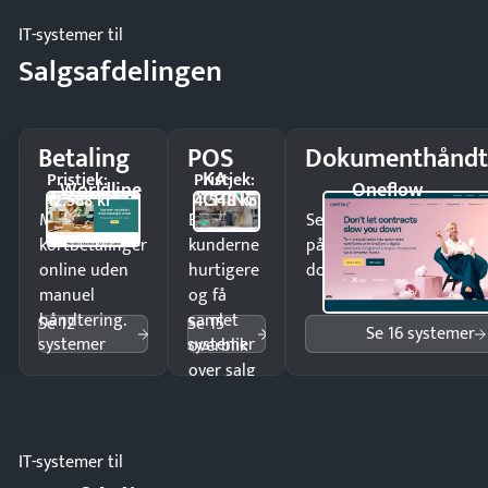
IT-systemer til
Salgsafdelingen
Betaling
POS
Dokumenthåndt
KA-
Pristjek:
Pristjek:
Worldline
Oneflow
CHING
12.588 kr
4.548 kr
Modtag
Ekspedér
Send kontrakter til unde
kortbetalinger
kunderne
på minutter og mist ing
online uden
hurtigere
dokumenter.
manuel
og få
håndtering.
samlet
Se 12
Se 15
Se 16 systemer
systemer
systemer
overblik
over salg
og lager.
IT-systemer til