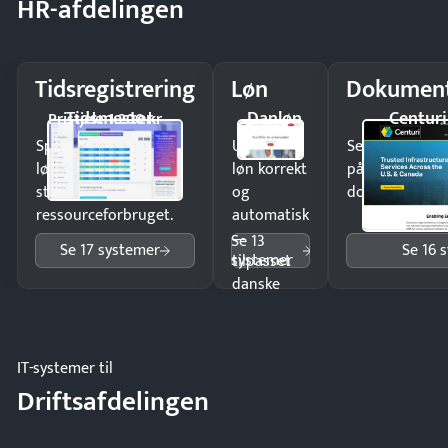
HR-afdelingen
Tidsregistrering
Løn
Dokument
Tidsmester
Danløn
Centuri
Pristjek: 1.200 kr
Spar tid på
Udbetal
Send kontrakter
lønberegning og få
løn korrekt
på minutter o
styr på
og
dokumenter.
ressourceforbruget.
automatisk
—
Se 13
Se 17 systemer
Se 16 
systemer
tilpasset
danske
regler.
IT-systemer til
Driftsafdelingen