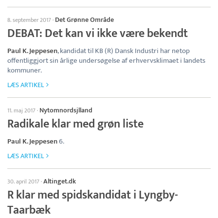
Det Grønne Område
8. september 2017
·
DEBAT: Det kan vi ikke være bekendt
Paul K. Jeppesen
, kandidat til KB (R) Dansk Industri har netop
offentliggjort sin årlige undersøgelse af erhvervsklimaet i landets
kommuner.
LÆS ARTIKEL
Nytomnordsjlland
11. maj 2017
·
Radikale klar med grøn liste
Paul K. Jeppesen
6.
LÆS ARTIKEL
Altinget.dk
30. april 2017
·
R klar med spidskandidat i Lyngby-
Taarbæk