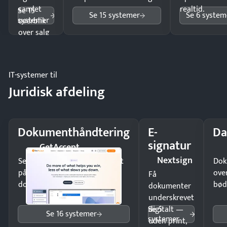
samlet
realtid.
Se 15
Se 15 systemer
Se 6 system
systemer
overblik
over salg
og lager.
IT-systemer til
Juridisk afdeling
Dokumenthåndtering
E-
Da
signatur
GetAccept
Nextsign
Send kontrakter til underskrift
Dok
på minutter og mist ingen
ove
Få
dokumenter.
bød
dokumenter
underskrevet
Se 5
digitalt —
Se 16 systemer
systemer
uden print,