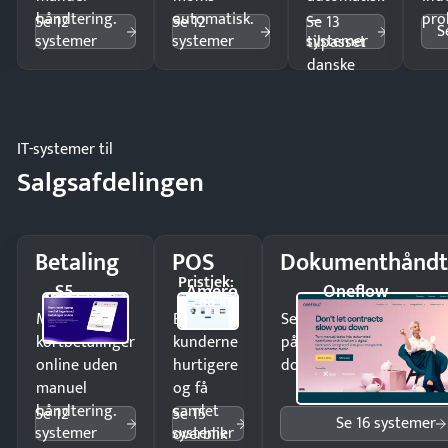
håndtering.
automatisk.
—
pro
Se 12
Se 12
Se 13
S
systemer
systemer
systemer
tilpasset
danske
regler.
IT-systemer til
Salgsafdelingen
Betaling
POS
Dokumenthåndt
Pristjek:
S5
Amero
Oneflow
4.788 kr
Modtag
Ekspedér
Send kontrakter til unde
kortbetalinger
kunderne
på minutter og mist ing
online uden
hurtigere
dokumenter.
manuel
og få
håndtering.
samlet
Se 12
Se 15
Se 16 systemer
systemer
systemer
overblik