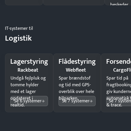
beskeder.
IT-systemer til
Logistik
Lagerstyring
Flådestyring
Forsend
Rackbeat
Webfleet
CargoFl
Undgå fejlpluk og
Spar brændstof
Spar tid på
tomme hylder
og tid med GPS-
fragtbookin
med et lager
overblik over hele
giv kundern
opdateret i
bilparken.
automatisk 
Se 6 systemer
Se 7 systemer
Se 7 syste
realtid.
& trace.