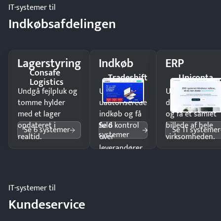
IT-systemer til
Indkøbsafdelingen
Lagerstyring
Indkøb
ERP
Consafe
Tradeshift
Uniconta
Logistics
Undgå fejlpluk og
Undgå
Undgå
tomme hylder
uautoriserede
dobbeltindtastn
med et lager
indkøb og få
og få ét samlet
Se 6
opdateret i
fuld kontrol
billede af hele
Se 6 systemer
Se 11 systemer
systemer
realtid.
over
virksomheden.
leverandører
og forbrug.
IT-systemer til
Kundeservice