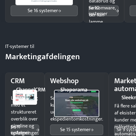
databrud og
Se 10
ransomware,
Se 16 systemer
systemer
der kan
lamme
driften.
IT-systemer til
Marketingafdelingen
CRM
Webshop
Market
automa
ChannelCRM
Shoporama
Sleek
Luk flere salg
Sælg produkter 24/7 til
med et
kunder i hele landet
Få flere s
struktureret
uden
af eksiste
overblik over
ekspedientomkostninger.
kunder m
pipeline og
Se 11
målrettede
Se 15 systemer
Se 9 sys
systemer
opfølgninger.
automatis