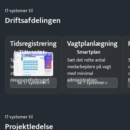
IT-systemer til
Driftsafdelingen
Tidsregistrering
Vagtplanlægning
Tidsmester
Smartplan
Pristjek: 1.200 kr
Spar tid på
Sæt det rette antal
lønberegning og få
medarbejdere på vagt
styr på
med minimal
ressourceforbruget.
administration.
Se 17 systemer
Se 7 systemer
IT-systemer til
Projektledelse