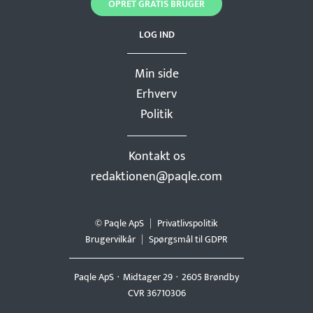
OPRET GRATIS BRUGER
LOG IND
Min side
Erhverv
Politik
Kontakt os
redaktionen@paqle.com
© Paqle ApS
Privatlivspolitik
Brugervilkår
Spørgsmål til GDPR
Paqle ApS
Midtager 29
2605 Brøndby
CVR 36710306