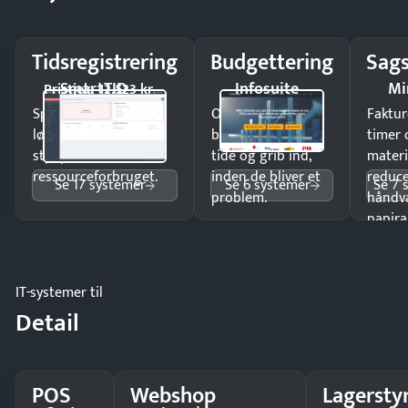
Tidsregistrering
Budgettering
Sags
SmartTID
Infosuite
Mi
Pristjek: 12.523 kr
Spar tid på
Opdag
Faktur
lønberegning og få
budgetafvigelser i
timer 
styr på
tide og grib ind,
materi
ressourceforbruget.
inden de bliver et
reduc
Se 17 systemer
Se 6 systemer
Se 7 
problem.
håndv
papira
IT-systemer til
Detail
POS
Webshop
Lagersty