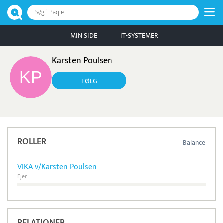
Søg i Paqle
MIN SIDE
IT-SYSTEMER
Karsten Poulsen
FØLG
ROLLER
Balance
VIKA v/Karsten Poulsen
Ejer
RELATIONER