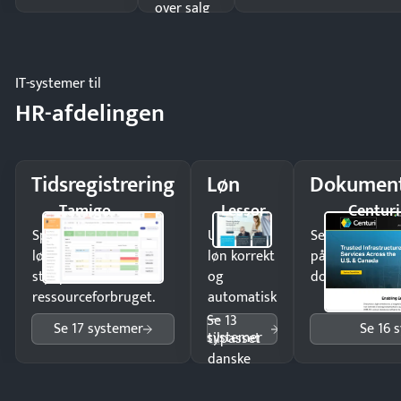
over salg
og lager.
IT-systemer til
HR-afdelingen
Tidsregistrering
Løn
Dokument
Tamigo
Lessor
Centuri
Spar tid på
Udbetal
Send kontrakter
lønberegning og få
løn korrekt
på minutter o
styr på
og
dokumenter.
ressourceforbruget.
automatisk
—
Se 13
Se 17 systemer
Se 16 
systemer
tilpasset
danske
regler.