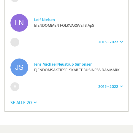
Leif Nielsen
EJENDOMMEN FOLKVARSVEJ 8 ApS
2015 - 2022
Jens Michael Neustrup Simonsen
EJENDOMSAKTIESELSKABET BUSINESS DANMARK
2015 - 2022
SE ALLE 20
Pristjek:
11.880 kr
Se priseksempel
Flatpay
Betaling