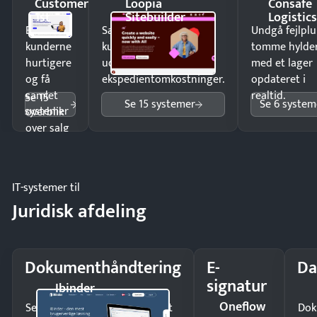
Customer
Loopia
Consafe
1st
Sitebuilder
Logistic
Ekspedér
Sælg produkter 24/7 til
Undgå fejlplu
kunderne
kunder i hele landet
tomme hylde
hurtigere
uden
med et lager
og få
ekspedientomkostninger.
opdateret i
samlet
realtid.
Se 15
Se 15 systemer
Se 6 system
systemer
overblik
over salg
og lager.
IT-systemer til
Juridisk afdeling
Dokumenthåndtering
E-
Da
signatur
Ibinder
Oneflow
Send kontrakter til underskrift
Dok