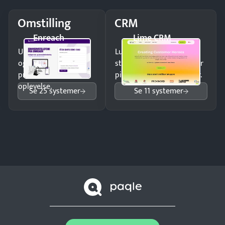
Omstilling
CRM
Enreach
Lime CRM
Undgå tabte opkald
Luk flere salg med et
og giv kunderne en
struktureret overblik over
professionel
pipeline og opfølgninger.
oplevelse.
Se 25 systemer
Se 11 systemer