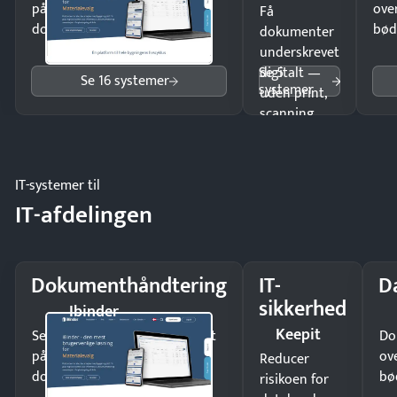
på minutter og mist ingen
ove
Få
dokumenter.
bød
dokumenter
underskrevet
Se 5
digitalt —
Se 16 systemer
systemer
uden print,
scanning
eller fysisk
møde.
IT-systemer til
IT-afdelingen
Dokumenthåndtering
IT-
D
sikkerhed
Ibinder
Keepit
Send kontrakter til underskrift
Do
på minutter og mist ingen
ov
Reducer
dokumenter.
bø
risikoen for