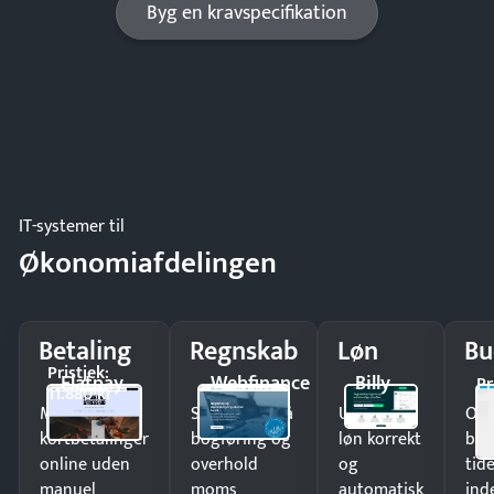
Byg en kravspecifikation
IT-systemer til
Økonomiafdelingen
Betaling
Regnskab
Løn
Bu
Pristjek:
Flatpay
Webfinance
Billy
Pr
11.880 kr
Modtag
Spar timer på
Udbetal
Op
kortbetalinger
bogføring og
løn korrekt
bud
online uden
overhold
og
tide
manuel
moms
automatisk
ind