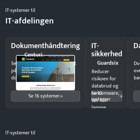
IT-systemer til
IT-afdelingen
Dokumenthåndtering
IT-
D
sikkerhed
Centuri
Guardsix
Send kontrakter til underskrift
Do
på minutter og mist ingen
ov
Reducer
dokumenter.
bø
risikoen for
databrud og
Se 10
ransomware,
Se 16 systemer
systemer
der kan
lamme
driften.
IT-systemer til