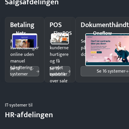
Salgsafdelingen
Betaling
POS
Dokumenthåndt
Nets
FlexPOS
Oneflow
Modtag
Ekspedér
Send kontrakter til unde
kortbetalinger
kunderne
på minutter og mist ing
online uden
hurtigere
dokumenter.
manuel
og få
håndtering.
samlet
Se 12
Se 15
Se 16 systemer
systemer
systemer
overblik
over salg
og lager.
IT-systemer til
HR-afdelingen