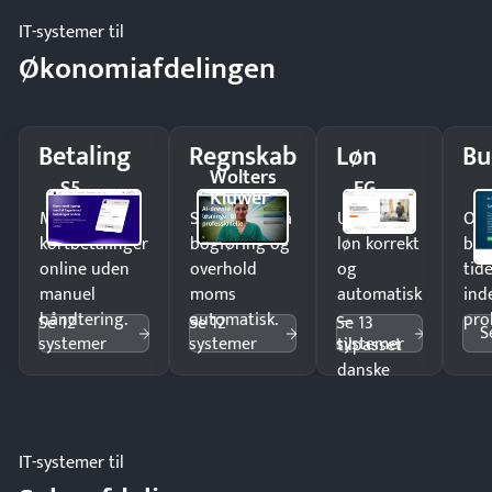
IT-systemer til
Økonomiafdelingen
Betaling
Regnskab
Løn
Bu
Wolters
S5
EG
Kluwer
Modtag
Spar timer på
Udbetal
Op
kortbetalinger
bogføring og
løn korrekt
bud
online uden
overhold
og
tide
manuel
moms
automatisk
ind
håndtering.
automatisk.
—
pro
Se 12
Se 12
Se 13
S
systemer
systemer
systemer
tilpasset
danske
regler.
IT-systemer til