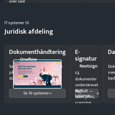
over salg
og lager.
IT-systemer til
Juridisk afdeling
Dokumenthåndtering
E-
Da
signatur
Oneflow
Nextsign
Send kontrakter til underskrift
Dok
på minutter og mist ingen
ove
Få
dokumenter.
bød
dokumenter
underskrevet
Se 5
digitalt —
Se 16 systemer
systemer
uden print,
scanning
eller fysisk
møde.