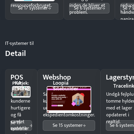
ressourceforbruget.
inden de bliver et
reduc
Se 17 systemer
Se 6 systemer
Se 7 
problem.
håndv
papira
IT-systemer til
Detail
POS
Webshop
Lagersty
KA-
Loopia
Pristjek:
Tracelin
CHING
Sitebuilder
4.548 kr
Ekspedér
Sælg produkter 24/7 til
Undgå fejlplu
kunderne
kunder i hele landet
tomme hylde
hurtigere
uden
med et lager
og få
ekspedientomkostninger.
opdateret i
samlet
realtid.
Se 15
Se 15 systemer
Se 6 system
systemer
overblik