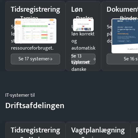
Tidsregistrering
Løn
Dokument
Tamigo
Danløn
Ibinder
Spar tid på
Udbetal
Send kontrakter
lønberegning og få
løn korrekt
på minutter o
styr på
og
dokumenter.
ressourceforbruget.
automatisk
—
Se 13
Se 17 systemer
Se 16 
systemer
tilpasset
danske
regler.
IT-systemer til
Driftsafdelingen
Tidsregistrering
Vagtplanlægning