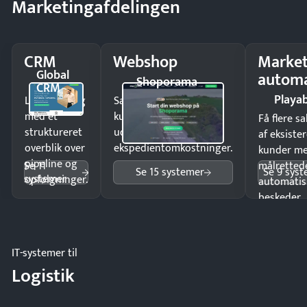
Marketingafdelingen
CRM
Webshop
Market
Global
automa
Shoporama
CRM
Playab
Luk flere salg
Sælg produkter 24/7 til
med et
kunder i hele landet
Få flere s
struktureret
uden
af eksiste
overblik over
ekspedientomkostninger.
kunder m
pipeline og
Se 11
målrettede
Se 15 systemer
Se 9 sys
systemer
opfølgninger.
automatis
beskeder.
IT-systemer til
Logistik