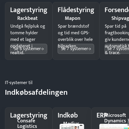
Lagerstyring
Flådestyring
Forsend
Rackbeat
Mapon
Shipva
Undgå fejlpluk og
Spar brændstof
Spar tid på
tomme hylder
og tid med GPS-
fragtbookin
med et lager
overblik over hele
giv kundern
opdateret i
bilparken.
automatisk 
Se 6 systemer
Se 7 systemer
Se 7 syste
realtid.
& trace.
IT-systemer til
Indkøbsafdelingen
Lagerstyring
Indkøb
ERP
Microsoft
Consafe
Dynamics 
Medius
Logistics
Business