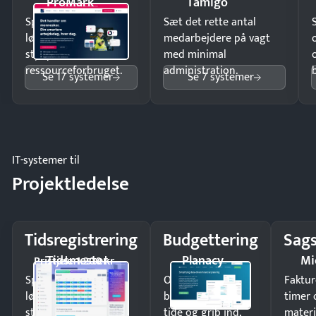
ProMark
Tamigo
Spar tid på
Sæt det rette antal
lønberegning og få
medarbejdere på vagt
styr på
med minimal
ressourceforbruget.
administration.
Se 17 systemer
Se 7 systemer
IT-systemer til
Projektledelse
Tidsregistrering
Budgettering
Sags
Tidsmester
Planacy
Mi
Pristjek: 1.200 kr
Spar tid på
Opdag
Faktur
lønberegning og få
budgetafvigelser i
timer 
styr på
tide og grib ind,
materi