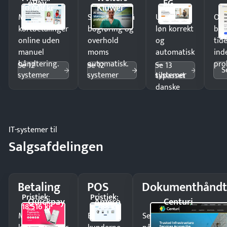
ePay
EG
Kluwer
10.008 kr
Modtag
Spar timer på
Udbetal
Op
kortbetalinger
bogføring og
løn korrekt
bud
online uden
overhold
og
tide
manuel
moms
automatisk
ind
håndtering.
automatisk.
—
pro
Se 12
Se 12
Se 13
S
systemer
systemer
systemer
tilpasset
danske
regler.
IT-systemer til
Salgsafdelingen
Betaling
POS
Dokumenthåndt
Pristjek:
Pristjek:
Quickpay
Amero
Centuri
18.516 kr
4.788 kr
Modtag
Ekspedér
Send kontrakter til unde