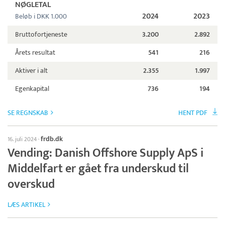
NØGLETAL
2024
2023
Beløb i DKK 1.000
Bruttofortjeneste
3.200
2.892
Årets resultat
541
216
Aktiver i alt
2.355
1.997
Egenkapital
736
194
SE REGNSKAB
HENT PDF
frdb.dk
16. juli 2024
·
Vending: Danish Offshore Supply ApS i
Middelfart er gået fra underskud til
overskud
LÆS ARTIKEL