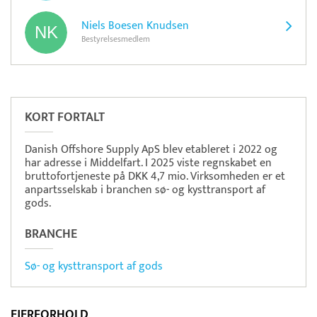
Niels Boesen Knudsen
Bestyrelsesmedlem
Pristjek:
5.748 kr
Se priseksempel
DanTid
Tidsregistrering
KORT FORTALT
Danish Offshore Supply ApS blev etableret i 2022 og
har adresse i Middelfart. I 2025 viste regnskabet en
bruttofortjeneste på DKK 4,7 mio. Virksomheden er et
anpartsselskab i branchen sø- og kysttransport af
gods.
BRANCHE
Sø- og kysttransport af gods
EJERFORHOLD