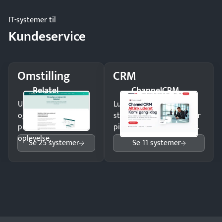
IT-systemer til
Kundeservice
Omstilling
CRM
Relatel
ChannelCRM
Undgå tabte opkald
Luk flere salg med et
og giv kunderne en
struktureret overblik over
professionel
pipeline og opfølgninger.
oplevelse.
Se 25 systemer
Se 11 systemer