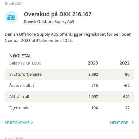
15. juli 2024
Overskud på DKK 216.167
Danish Offshore Supply ApS
Danish Offshore Supply ApS
offentliggør regnskabet for perioden
1. januar 2023 til 31. december 2023.
NØGLETAL
2023
2022
Beløb i DKK 1.000
Bruttofortjeneste
2.892
86
Årets resultat
216
-62
Aktiver i alt
1.997
621
Egenkapital
194
-22
SE REGNSKAB
HENT PDF
1. april 2024