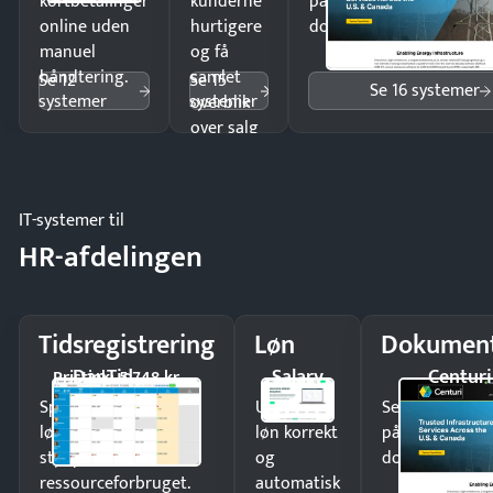
kortbetalinger
kunderne
på minutter og mist ing
online uden
hurtigere
dokumenter.
manuel
og få
håndtering.
samlet
Se 12
Se 15
Se 16 systemer
systemer
systemer
overblik
over salg
og lager.
IT-systemer til
HR-afdelingen
Tidsregistrering
Løn
Dokument
DanTid
Salary
Centuri
Pristjek: 5.748 kr
Spar tid på
Udbetal
Send kontrakter
lønberegning og få
løn korrekt
på minutter o
styr på
og
dokumenter.
ressourceforbruget.
automatisk