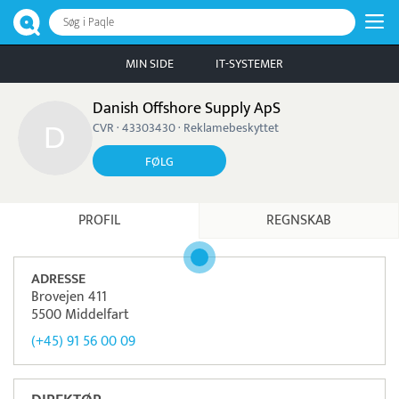
Søg i Paqle
MIN SIDE
IT-SYSTEMER
Danish Offshore Supply ApS
CVR · 43303430 · Reklamebeskyttet
FØLG
PROFIL
REGNSKAB
ADRESSE
Brovejen 411
5500 Middelfart
(+45) 91 56 00 09