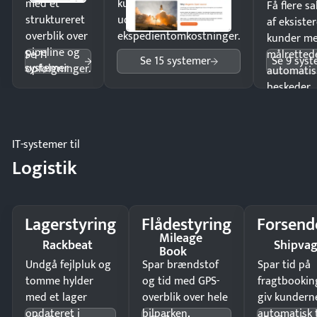
med et
kunder i hele landet
Få flere s
struktureret
uden
af eksiste
overblik over
ekspedientomkostninger.
kunder m
pipeline og
Se 11
målrettede
Se 15 systemer
Se 9 sys
systemer
opfølgninger.
automatis
beskeder.
IT-systemer til
Logistik
Lagerstyring
Flådestyring
Forsend
Mileage
Rackbeat
Shipva
Book
Undgå fejlpluk og
Spar brændstof
Spar tid på
tomme hylder
og tid med GPS-
fragtbookin
med et lager
overblik over hele
giv kundern
opdateret i
bilparken.
automatisk 