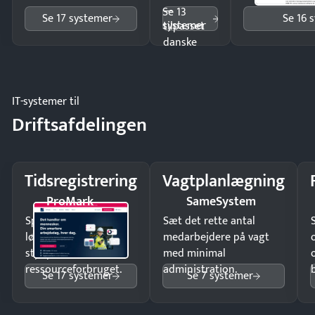
—
Se 13
Se 17 systemer
Se 16 
systemer
tilpasset
danske
regler.
IT-systemer til
Driftsafdelingen
Tidsregistrering
Vagtplanlægning
ProMark
SameSystem
Spar tid på
Sæt det rette antal
lønberegning og få
medarbejdere på vagt
styr på
med minimal
ressourceforbruget.
administration.
Se 17 systemer
Se 7 systemer