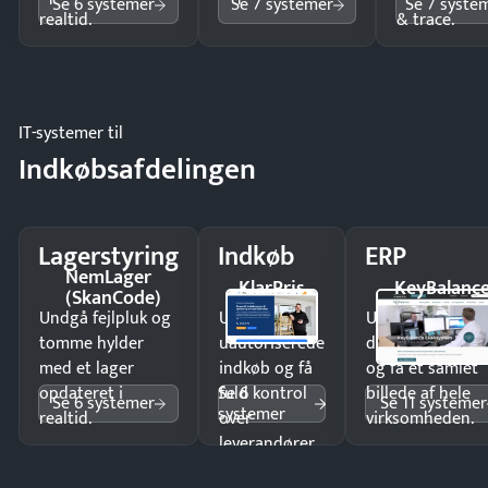
Se 6 systemer
Se 7 systemer
Se 7 syste
realtid.
& trace.
IT-systemer til
Indkøbsafdelingen
Lagerstyring
Indkøb
ERP
NemLager
KlarPris
KeyBalanc
(SkanCode)
Undgå fejlpluk og
Undgå
Undgå
tomme hylder
uautoriserede
dobbeltindtastn
med et lager
indkøb og få
og få ét samlet
Se 6
opdateret i
fuld kontrol
billede af hele
Se 6 systemer
Se 11 systemer
systemer
realtid.
over
virksomheden.
leverandører
og forbrug.