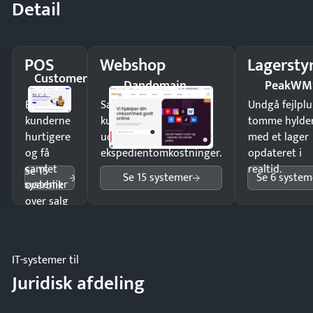
Detail
POS
Webshop
Lagersty
Customer
Dandomain
PeakWM
1st
Ekspedér
Sælg produkter 24/7 til
Undgå fejlplu
kunderne
kunder i hele landet
tomme hylde
hurtigere
uden
med et lager
og få
ekspedientomkostninger.
opdateret i
samlet
realtid.
Se 15
Se 15 systemer
Se 6 system
systemer
overblik
over salg
og lager.
IT-systemer til
Juridisk afdeling