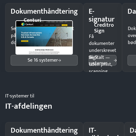
Dokumenthåndtering
E-
Da
signatur
Centuri
Creditro
Send kontrakter til underskrift
Dok
Sign
på minutter og mist ingen
ove
Få
dokumenter.
bød
dokumenter
underskrevet
Se 5
digitalt —
Se 16 systemer
systemer
uden print,
scanning
eller fysisk
møde.
IT-systemer til
IT-afdelingen
Dokumenthåndtering
IT-
D