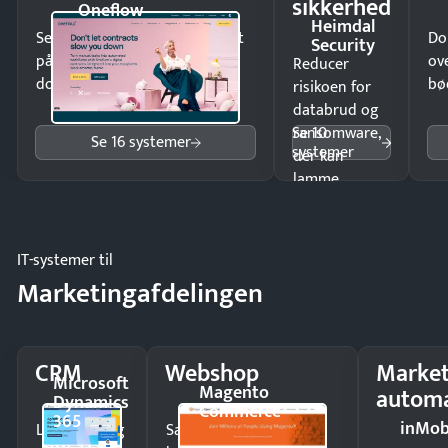
sikkerhed
Oneflow
Heimdal
Send kontrakter til underskrift
Do
Security
på minutter og mist ingen
ov
Reducer
dokumenter.
bø
risikoen for
databrud og
Se 10
ransomware,
Se 16 systemer
systemer
der kan
lamme
driften.
IT-systemer til
Marketingafdelingen
CRM
Webshop
Market
Microsoft
Magento
automa
Dynamics
Commerce
365
inMob
Luk flere salg
Sælg produkter 24/7 til