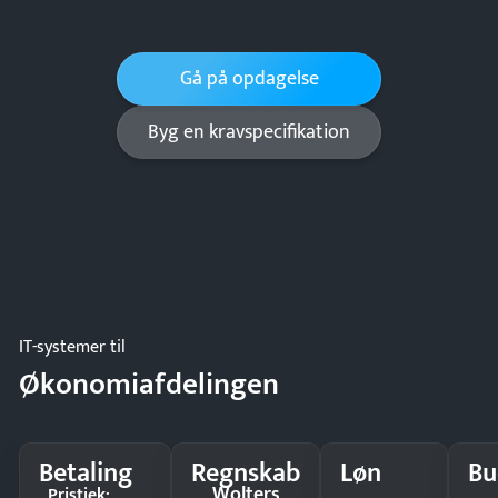
Gå på opdagelse
Byg en kravspecifikation
IT-systemer til
Økonomiafdelingen
Betaling
Regnskab
Løn
Bu
Wolters
Pristjek: